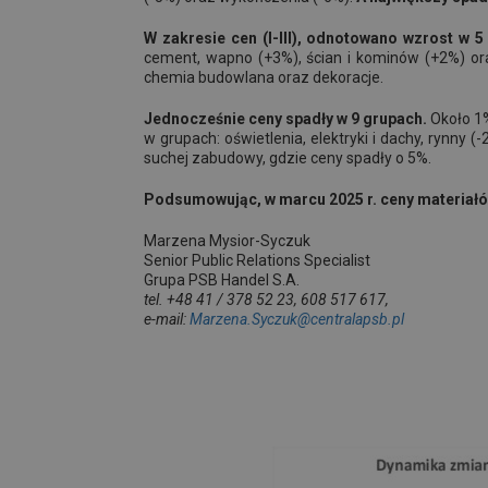
W zakresie cen (I-III), odnotowano wzrost w 
cement, wapno (+3%), ścian i kominów (+2%) or
chemia budowlana oraz dekoracje.
Jednocześnie ceny spadły w 9 grupach.
Około 1%
w grupach: oświetlenia, elektryki i dachy, rynny
suchej zabudowy, gdzie ceny spadły o 5%.
Podsumowując, w marcu 2025 r.
ceny materiałó
Marzena Mysior-Syczuk
Senior Public Relations Specialist
Grupa PSB Handel S.A.
tel. +48 41 / 378 52 23, 608 517 617,
e-mail:
Marzena.Syczuk@centralapsb.pl