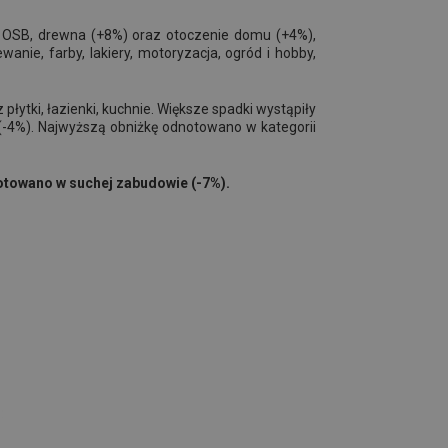
ty OSB, drewna (+8%) oraz otoczenie domu (+4%),
ewanie, farby, lakiery, motoryzacja, ogród i hobby,
ytki, łazienki, kuchnie. Większe spadki wystąpiły
a (-4%). Najwyższą obniżkę odnotowano w kategorii
otowano w suchej zabudowie (-7%).