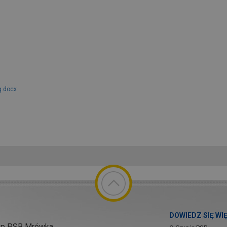
g.docx
DOWIEDZ SIĘ WI
ep PSB Mrówka