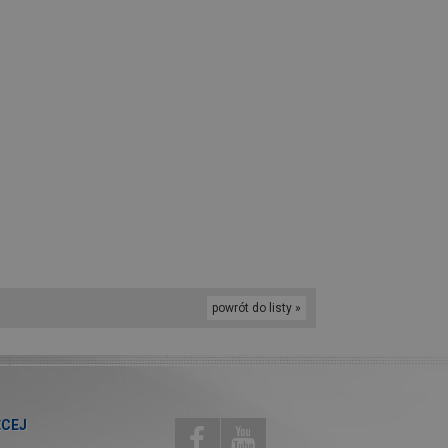
powrót do listy »
ĘCEJ