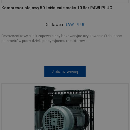
Kompresor olejowy 50 l ciśnienie maks 10 Bar RAWLPLUG
Dostawca:
RAWLPLUG
Bezszczotkowy silnik zapewniający bezawaryjne użytkowanie.Stabilność
parametrów pracy dzięki precyzyjnemu reduktorowi i...
Zobacz więcej