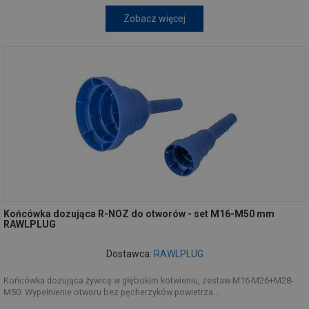
Zobacz więcej
Końcówka dozująca R-NOZ do otworów - set M16-M50 mm
RAWLPLUG
Dostawca:
RAWLPLUG
Końcówka dozująca żywicę w głębokim kotwieniu, zestaw M16-M26+M28-
M50. Wypełnienie otworu bez pęcherzyków powietrza...