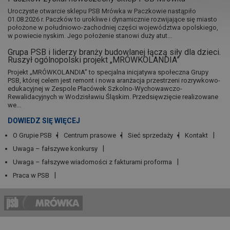
Uroczyste otwarcie sklepu PSB Mrówka w Paczkowie nastąpiło
01.08.2026 r. Paczków to urokliwe i dynamicznie rozwijające się miasto
położone w południowo-zachodniej części województwa opolskiego,
w powiecie nyskim. Jego położenie stanowi duży atut...
Grupa PSB i liderzy branży budowlanej łączą siły dla dzieci.
Ruszył ogólnopolski projekt „MRÓWKOLANDIA”
Projekt „MRÓWKOLANDIA” to specjalna inicjatywa społeczna Grupy
PSB, której celem jest remont i nowa aranżacja przestrzeni rozrywkowo-
edukacyjnej w Zespole Placówek Szkolno-Wychowawczo-
Rewalidacyjnych w Wodzisławiu Śląskim. Przedsięwzięcie realizowane
we...
DOWIEDZ SIĘ WIĘCEJ
O Grupie PSB
Centrum prasowe
Sieć sprzedaży
Kontakt
Uwaga – fałszywe konkursy
Uwaga – fałszywe wiadomości z fakturami proforma
Praca w PSB