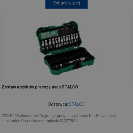
Zobacz więcej
Zestaw nożyków precyzyjnych STALCO
Dostawca:
STALCO
CECHY: 29 elementów Do precyzyjnego przycinania folii Przydatne w
elektronice Ostrzałka w komplecie MATERIAŁ...