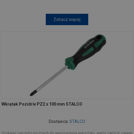
Zobacz więcej
Wkrętak Pozidriv PZ2 x 100 mm STALCO
Dostawca:
STALCO
Szukając narzędzi ręcznych do wyposażenia warsztatu, warto zwrócić uwagę