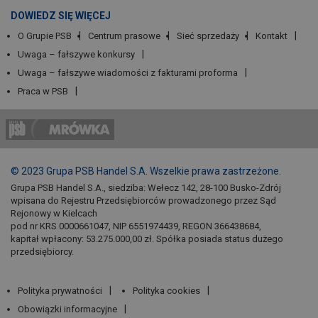
DOWIEDZ SIĘ WIĘCEJ
O Grupie PSB
Centrum prasowe
Sieć sprzedaży
Kontakt
Uwaga – fałszywe konkursy
Uwaga – fałszywe wiadomości z fakturami proforma
Praca w PSB
© 2023 Grupa PSB Handel S.A. Wszelkie prawa zastrzeżone.
Grupa PSB Handel S.A., siedziba: Wełecz 142, 28-100 Busko-Zdrój
wpisana do Rejestru Przedsiębiorców prowadzonego przez Sąd
Rejonowy w Kielcach
pod nr KRS 0000661047, NIP 6551974439, REGON 366438684,
kapitał wpłacony: 53.275.000,00 zł. Spółka posiada status dużego
przedsiębiorcy.
Polityka prywatności
Polityka cookies
Obowiązki informacyjne