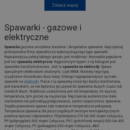
Zobacz więcej
Spawarki - gazowe i
elektryczne
Spawarka
gazowa umożliwia staranne i skrupulatne spawanie. Najczęściej
profesjonalne firmy spawalnicze wykorzystują tego typu spawarki.
Najważniejszą zaletą takiego sprzętu jest mobilność. Niezwykle popularna
jest też
spawarka elektryczna
. Najprostszym typem z tej kategorii jest
spawarka transformatorowa. Jest to
spawarka na elektrody
. Spawa
specjalnymi elektrodami otulonymi, czyli MMA. Niestety tego typu
urządzenie stosunkowo dużo waży. Dlatego najpopularniejsze są małe
spawarki na
elektrody
. Praca z tą spawarką może być bardzo komfortowa,
pod warunkiem, że nie będziesz jej używał do spawania dużych części lub
cienkich blach. Stabilność uzależniona jest od temperatury. Im wyższa
temperatura, tym gorzej się nią pracuje. Najczęściej austeniczne stale
nierdzewne nie potrzebują podgrzewania, zanim rozpoczniesz spawanie.
Zwykle powinieneś spawać taki materiał w temperaturze pokojowej.
Temperatura spawania dla poszczególnych tworzyw termoplastycznych
powinna wynosić odpowiednio: PE(polietylen)-270 lub 300 stopni Celsjusza,
PP (polipropylen)-300 stopni Celsjusza, PVC (polichlorek winylu)-300 lub 400
stopni Celsjusza, PC (poliwęglan)-350 stopni Celsjusza, ABS