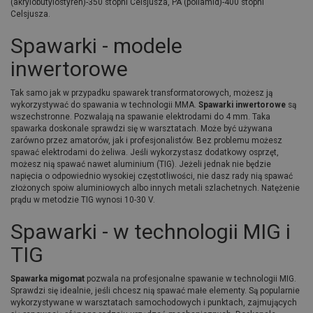
(akrylobutylostyren)-350 stopni Celsjusza, PA (poliamid)-400 stopni
Celsjusza.
Spawarki - modele
inwertorowe
Tak samo jak w przypadku spawarek transformatorowych, możesz ją
wykorzystywać do spawania w technologii MMA.
Spawarki inwertorowe
są
wszechstronne. Pozwalają na spawanie elektrodami do 4 mm. Taka
spawarka doskonale sprawdzi się w warsztatach. Może być używana
zarówno przez amatorów, jak i profesjonalistów. Bez problemu możesz
spawać elektrodami do żeliwa. Jeśli wykorzystasz dodatkowy osprzęt,
możesz nią spawać nawet aluminium (TIG). Jeżeli jednak nie będzie
napięcia o odpowiednio wysokiej częstotliwości, nie dasz rady nią spawać
złożonych spoiw aluminiowych albo innych metali szlachetnych. Natężenie
prądu w metodzie TIG wynosi 10-30 V.
Spawarki - w technologii MIG i
TIG
Spawarka migomat
pozwala na profesjonalne spawanie w technologii MIG.
Sprawdzi się idealnie, jeśli chcesz nią spawać małe elementy. Są popularnie
wykorzystywane w warsztatach samochodowych i punktach, zajmujących