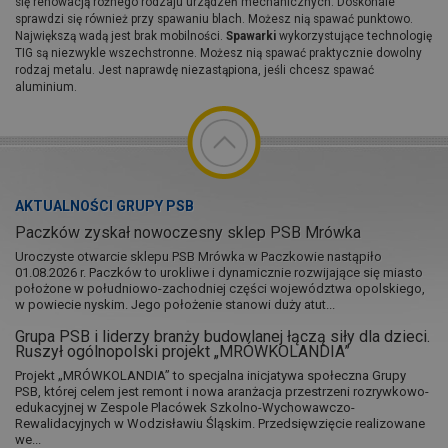
się renowacją różnego rodzaju urządzeń mechanicznych. Doskonale
sprawdzi się również przy spawaniu blach. Możesz nią spawać punktowo.
Największą wadą jest brak mobilności.
Spawarki
wykorzystujące technologię
TIG są niezwykle wszechstronne. Możesz nią spawać praktycznie dowolny
rodzaj metalu. Jest naprawdę niezastąpiona, jeśli chcesz spawać
aluminium.
AKTUALNOŚCI GRUPY PSB
Paczków zyskał nowoczesny sklep PSB Mrówka
Uroczyste otwarcie sklepu PSB Mrówka w Paczkowie nastąpiło
01.08.2026 r. Paczków to urokliwe i dynamicznie rozwijające się miasto
położone w południowo-zachodniej części województwa opolskiego,
w powiecie nyskim. Jego położenie stanowi duży atut...
Grupa PSB i liderzy branży budowlanej łączą siły dla dzieci.
Ruszył ogólnopolski projekt „MRÓWKOLANDIA”
Projekt „MRÓWKOLANDIA” to specjalna inicjatywa społeczna Grupy
PSB, której celem jest remont i nowa aranżacja przestrzeni rozrywkowo-
edukacyjnej w Zespole Placówek Szkolno-Wychowawczo-
Rewalidacyjnych w Wodzisławiu Śląskim. Przedsięwzięcie realizowane
we...