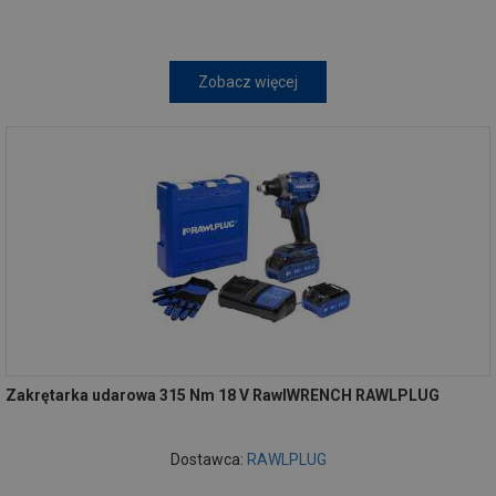
Zobacz więcej
Zakrętarka udarowa 315 Nm 18 V RawlWRENCH RAWLPLUG
Dostawca:
RAWLPLUG