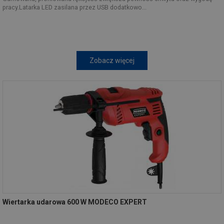
pracy.Latarka LED zasilana przez USB dodatkowo...
Zobacz więcej
Wiertarka udarowa 600 W MODECO EXPERT