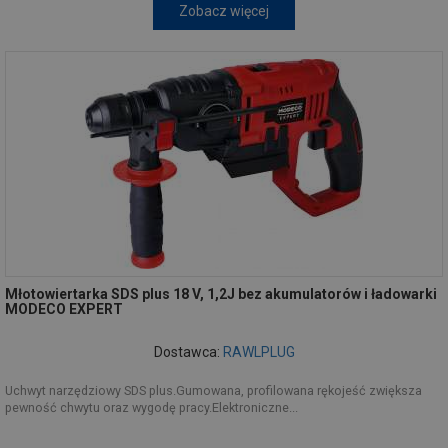
Zobacz więcej
Młotowiertarka SDS plus 18 V, 1,2J bez akumulatorów i ładowarki
MODECO EXPERT
Dostawca:
RAWLPLUG
Uchwyt narzędziowy SDS plus.Gumowana, profilowana rękojeść zwiększa
pewność chwytu oraz wygodę pracy.Elektroniczne...