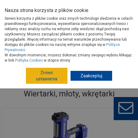
Nasza strona korzysta z plików cookie
Serwis korzysta z plików cookie oraz innych technologii śledzenia w celach
prawidłowego funkcjonowania, wyświetlania spersonalizowanych treści i
reklamy oraz analizy ruchu na witrynie żeby wiedzieć skąd pochodzą nasi
użytkownicy. Możesz zarządzać plikami cookie z poziomu Twojej
Strona główna
Narzędzia
Elektronarzędzia, osprzęt
przeglądarki. Więcej informacji na temat warunków przechowywania lub
Wiertarki, młoty, wkrętarki
dostępu do plików cookies na naszej witrynie znajduje się w
Polityce
Prywatności
.
W dowolnym momencie, możesz dokonać zmiany swojego wyboru klikając
w link
Polityka Cookies
w stopce strony.
Zmień
Zaakceptuj
ustawienia
Wiertarki, młoty, wkrętarki