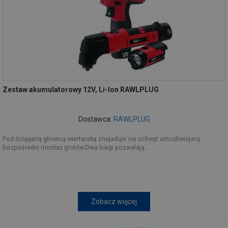
Zestaw akumulatorowy 12V, Li-Ion RAWLPLUG
Dostawca:
RAWLPLUG
Pod ściąganą głowicą wiertarską znajaduje się uchwyt umożliwiajacy
bezpośredni montaż grotów.Dwa biegi pozwalają...
Zobacz więcej