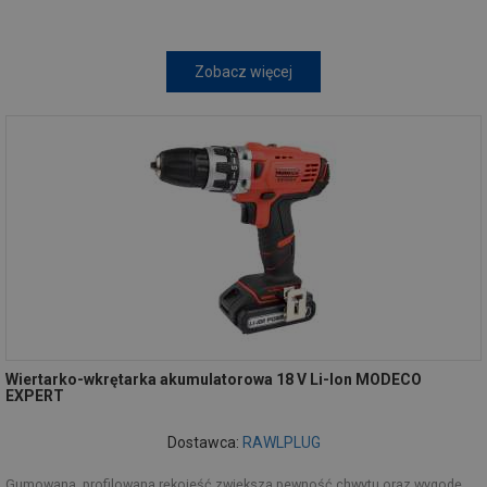
Zobacz więcej
Wiertarko-wkrętarka akumulatorowa 18 V Li-Ion MODECO
EXPERT
Dostawca:
RAWLPLUG
Gumowana, profilowana rękojeść zwiększa pewność chwytu oraz wygodę