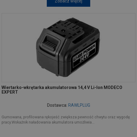
Zobacz więcej
Wiertarko-wkrętarka akumulatorowa 14,4 V Li-Ion MODECO
EXPERT
Dostawca:
RAWLPLUG
Gumowana, profilowana rękojeść zwiększa pewność chwytu oraz wygodę
pracy.Wskaźnik naładowania akumulatora umożliwia...