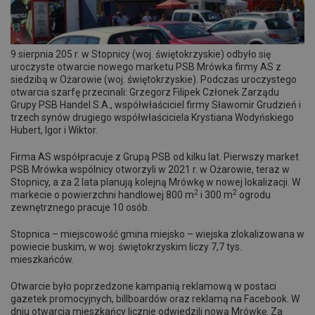
9 sierpnia 205 r. w Stopnicy (woj. świętokrzyskie) odbyło się
uroczyste otwarcie nowego marketu PSB Mrówka firmy AS z
siedzibą w Ożarowie (woj. świętokrzyskie). Podczas uroczystego
otwarcia szarfę przecinali: Grzegorz Filipek Członek Zarządu
Grupy PSB Handel S.A., współwłaściciel firmy Sławomir Grudzień i
trzech synów drugiego współwłaściciela Krystiana Wodyńskiego
Hubert, Igor i Wiktor.
Firma AS współpracuje z Grupą PSB od kilku lat. Pierwszy market
PSB Mrówka wspólnicy otworzyli w 2021 r. w Ożarowie, teraz w
Stopnicy, a za 2 lata planują kolejną Mrówkę w nowej lokalizacji. W
2
2
markecie o powierzchni handlowej 800 m
i 300 m
ogrodu
zewnętrznego pracuje 10 osób.
Stopnica – miejscowość gmina miejsko – wiejska zlokalizowana w
powiecie buskim, w woj. świętokrzyskim liczy 7,7 tys.
mieszkańców.
Otwarcie było poprzedzone kampanią reklamową w postaci
gazetek promocyjnych, billboardów oraz reklamą na Facebook. W
dniu otwarcia mieszkańcy licznie odwiedzili nową Mrówkę. Za