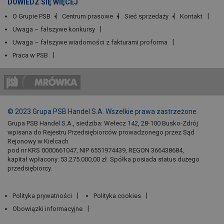
DOWIEDZ SIĘ WIĘCEJ
O Grupie PSB
Centrum prasowe
Sieć sprzedaży
Kontakt
Uwaga – fałszywe konkursy
Uwaga – fałszywe wiadomości z fakturami proforma
Praca w PSB
© 2023 Grupa PSB Handel S.A. Wszelkie prawa zastrzeżone.
Grupa PSB Handel S.A., siedziba: Wełecz 142, 28-100 Busko-Zdrój
wpisana do Rejestru Przedsiębiorców prowadzonego przez Sąd
Rejonowy w Kielcach
pod nr KRS 0000661047, NIP 6551974439, REGON 366438684,
kapitał wpłacony: 53.275.000,00 zł. Spółka posiada status dużego
przedsiębiorcy.
Polityka prywatności
Polityka cookies
Obowiązki informacyjne