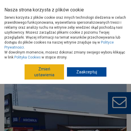
Nasza strona korzysta z plików cookie
Serwis korzysta z plików cookie oraz innych technologii śledzenia w celach
prawidłowego funkcjonowania, wyświetlania spersonalizowanych treści i
reklamy oraz analizy ruchu na witrynie żeby wiedzieć skąd pochodzą nasi
użytkownicy. Możesz zarządzać plikami cookie z poziomu Twojej
Otwarcie sklepu PSB Mrówka w
przeglądarki. Więcej informacji na temat warunków przechowywania lub
dostępu do plików cookies na naszej witrynie znajduje się w
Polityce
Stopnicy
Prywatności
.
W dowolnym momencie, możesz dokonać zmiany swojego wyboru klikając
2025-08-09, Aktualności
w link
Polityka Cookies
w stopce strony.
Zmień
Zaakceptuj
ustawienia