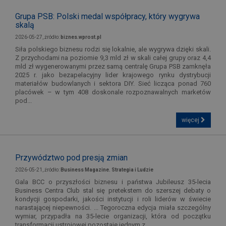
Grupa PSB: Polski medal współpracy, który wygrywa
skalą
2026-05-27, źródło:
biznes.wprost.pl
Siła polskiego biznesu rodzi się lokalnie, ale wygrywa dzięki skali.
Z przychodami na poziomie 9,3 mld zł w skali całej grupy oraz 4,4
mld zł wygenerowanymi przez samą centralę Grupa PSB zamknęła
2025 r. jako bezapelacyjny lider krajowego rynku dystrybucji
materiałów budowlanych i sektora DIY. Sieć licząca ponad 760
placówek – w tym 408 doskonale rozpoznawalnych marketów
pod...
więcej
Przywództwo pod presją zmian
2026-05-21, źródło:
Business Magazine. Strategia i Ludzie
Gala BCC o przyszłości biznesu i państwa Jubileusz 35-lecia
Business Centra Club stal się pretekstem do szerszej debaty o
kondycji gospodarki, jakości instytucji i roli liderów w świecie
narastającej niepewności. ... Tegoroczna edycja miała szczególny
wymiar, przypadła na 35-lecie organizacji, która od początku
transformacji ustrojowej pozostaje jednym z...