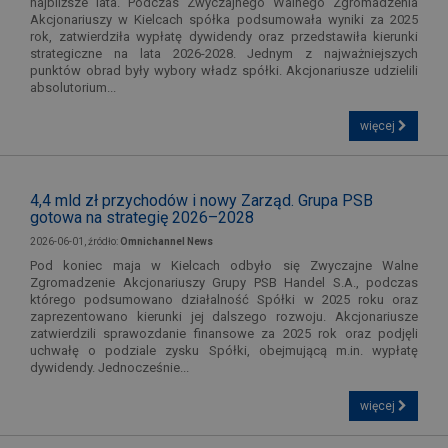
najbliższe lata. Podczas Zwyczajnego Walnego Zgromadzenia
Akcjonariuszy w Kielcach spółka podsumowała wyniki za 2025
rok, zatwierdziła wypłatę dywidendy oraz przedstawiła kierunki
strategiczne na lata 2026-2028. Jednym z najważniejszych
punktów obrad były wybory władz spółki. Akcjonariusze udzielili
absolutorium...
więcej
4,4 mld zł przychodów i nowy Zarząd. Grupa PSB
gotowa na strategię 2026–2028
2026-06-01, źródło:
Omnichannel News
Pod koniec maja w Kielcach odbyło się Zwyczajne Walne
Zgromadzenie Akcjonariuszy Grupy PSB Handel S.A., podczas
którego podsumowano działalność Spółki w 2025 roku oraz
zaprezentowano kierunki jej dalszego rozwoju. Akcjonariusze
zatwierdzili sprawozdanie finansowe za 2025 rok oraz podjęli
uchwałę o podziale zysku Spółki, obejmującą m.in. wypłatę
dywidendy. Jednocześnie...
więcej