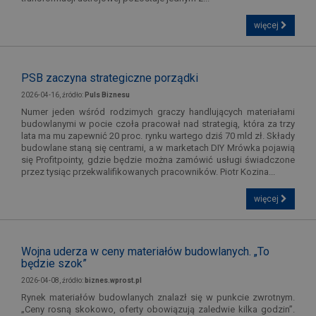
więcej
PSB zaczyna strategiczne porządki
2026-04-16, źródło:
Puls Biznesu
Numer jeden wśród rodzimych graczy handlujących materiałami
budowlanymi w pocie czoła pracował nad strategią, która za trzy
lata ma mu zapewnić 20 proc. rynku wartego dziś 70 mld zł. Składy
budowlane staną się centrami, a w marketach DIY Mrówka pojawią
się Profitpointy, gdzie będzie można zamówić usługi świadczone
przez tysiąc przekwalifikowanych pracowników. Piotr Kozina...
więcej
Wojna uderza w ceny materiałów budowlanych. „To
będzie szok”
2026-04-08, źródło:
biznes.wprost.pl
Rynek materiałów budowlanych znalazł się w punkcie zwrotnym.
„Ceny rosną skokowo, oferty obowiązują zaledwie kilka godzin”.