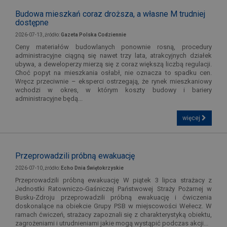
Budowa mieszkań coraz droższa, a własne M trudniej
dostępne
2026-07-13, źródło:
Gazeta Polska Codziennie
Ceny materiałów budowlanych ponownie rosną, procedury
administracyjne ciągną się nawet trzy lata, atrakcyjnych działek
ubywa, a deweloperzy mierzą się z coraz większą liczbą regulacji.
Choć popyt na mieszkania osłabł, nie oznacza to spadku cen.
Wręcz przeciwnie – eksperci ostrzegają, że rynek mieszkaniowy
wchodzi w okres, w którym koszty budowy i bariery
administracyjne będą...
więcej
Przeprowadzili próbną ewakuację
2026-07-10, źródło:
Echo Dnia Świętokrzyskie
Przeprowadzili próbną ewakuację W piątek 3 lipca strażacy z
Jednostki Ratowniczo-Gaśniczej Państwowej Straży Pożarnej w
Busku-Zdroju przeprowadzili próbną ewakuację i ćwiczenia
doskonalące na obiekcie Grupy PSB w miejscowości Wełecz. W
ramach ćwiczeń, strażacy zapoznali się z charakterystyką obiektu,
zagrożeniami i utrudnieniami jakie mogą wystąpić podczas akcji...