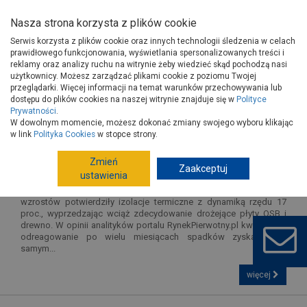
Nasza strona korzysta z plików cookie
Serwis korzysta z plików cookie oraz innych technologii śledzenia w celach
prawidłowego funkcjonowania, wyświetlania spersonalizowanych treści i
reklamy oraz analizy ruchu na witrynie żeby wiedzieć skąd pochodzą nasi
użytkownicy. Możesz zarządzać plikami cookie z poziomu Twojej
Prasa o PSB
przeglądarki. Więcej informacji na temat warunków przechowywania lub
dostępu do plików cookies na naszej witrynie znajduje się w
Polityce
Prywatności
.
W dowolnym momencie, możesz dokonać zmiany swojego wyboru klikając
Drogo, coraz drożej. Mamy potwierdzenie wybicia cen
w link
Polityka Cookies
w stopce strony.
materiałów budowlanych
Zmień
2026-07-14, źródło:
rynekpierwotny.pl
Zaakceptuj
ustawienia
Kolejny miesiąc wyraźnego wzrostu cen materiałów budowlanych.
Były one średnio o 3 proc. wyższe niż rok wcześniej. Pozycję lidera
wzrostów potwierdziły izolacje termiczne z dynamiką rzędu 17
proc., wyprzedzając wciąż zdecydowanie drożejące płyty OSB i
drewno. W opinii analityków portalu RynekPierwotny.pl kwietniowe
odreagowanie po wielu miesiącach spadków zyskało tym
samym...
więcej