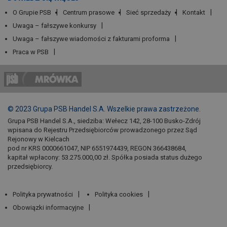
O Grupie PSB
Centrum prasowe
Sieć sprzedaży
Kontakt
Uwaga – fałszywe konkursy
Uwaga – fałszywe wiadomości z fakturami proforma
Praca w PSB
© 2023 Grupa PSB Handel S.A. Wszelkie prawa zastrzeżone.
Grupa PSB Handel S.A., siedziba: Wełecz 142, 28-100 Busko-Zdrój
wpisana do Rejestru Przedsiębiorców prowadzonego przez Sąd
Rejonowy w Kielcach
pod nr KRS 0000661047, NIP 6551974439, REGON 366438684,
kapitał wpłacony: 53.275.000,00 zł. Spółka posiada status dużego
przedsiębiorcy.
Polityka prywatności
Polityka cookies
Obowiązki informacyjne