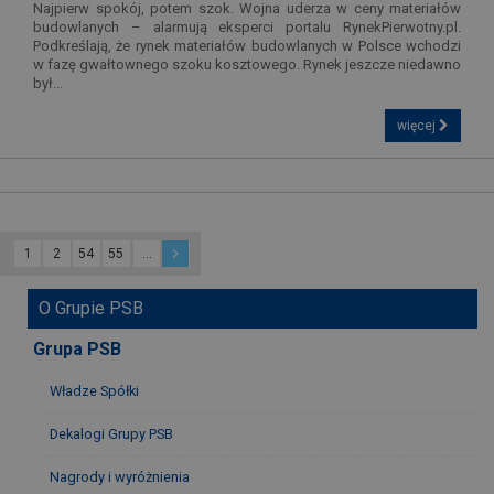
Najpierw spokój, potem szok. Wojna uderza w ceny materiałów
budowlanych – alarmują eksperci portalu RynekPierwotny.pl.
Podkreślają, że rynek materiałów budowlanych w Polsce wchodzi
w fazę gwałtownego szoku kosztowego. Rynek jeszcze niedawno
był...
więcej
1
2
54
55
...
O Grupie PSB
Grupa PSB
Władze Spółki
Dekalogi Grupy PSB
Nagrody i wyróżnienia