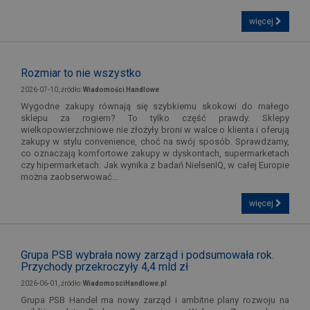
więcej
Rozmiar to nie wszystko
2026-07-10, źródło:
Wiadomości Handlowe
Wygodne zakupy równają się szybkiemu skokowi do małego
sklepu za rogiem? To tylko część prawdy. Sklepy
wielkopowierzchniowe nie złożyły broni w walce o klienta i oferują
zakupy w stylu convenience, choć na swój sposób. Sprawdzamy,
co oznaczają komfortowe zakupy w dyskontach, supermarketach
czy hipermarketach. Jak wynika z badań NielsenIQ, w całej Europie
można zaobserwować...
więcej
Grupa PSB wybrała nowy zarząd i podsumowała rok.
Przychody przekroczyły 4,4 mld zł
2026-06-01, źródło:
WiadomosciHandlowe.pl
Grupa PSB Handel ma nowy zarząd i ambitne plany rozwoju na