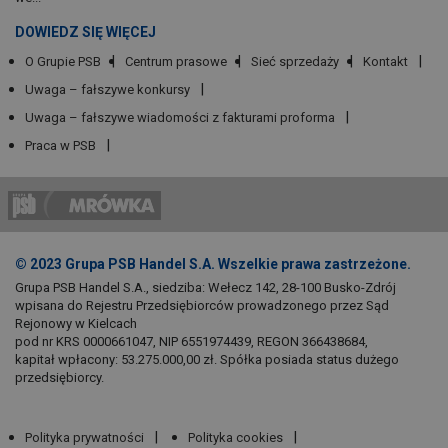
DOWIEDZ SIĘ WIĘCEJ
O Grupie PSB
Centrum prasowe
Sieć sprzedaży
Kontakt
Uwaga – fałszywe konkursy
Uwaga – fałszywe wiadomości z fakturami proforma
Praca w PSB
© 2023 Grupa PSB Handel S.A. Wszelkie prawa zastrzeżone.
Grupa PSB Handel S.A., siedziba: Wełecz 142, 28-100 Busko-Zdrój
wpisana do Rejestru Przedsiębiorców prowadzonego przez Sąd
Rejonowy w Kielcach
pod nr KRS 0000661047, NIP 6551974439, REGON 366438684,
kapitał wpłacony: 53.275.000,00 zł. Spółka posiada status dużego
przedsiębiorcy.
Polityka prywatności
Polityka cookies