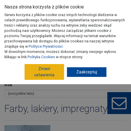
Nasza strona korzysta z plików cookie
Serwis korzysta z plików cookie oraz innych technologii śledzenia w
celach prawidłowego funkcjonowania, wyświetlania spersonalizowanych
treści i reklamy oraz analizy ruchu na witrynie żeby wiedzieć skąd
pochodzą nasi użytkownicy. Możesz zarządzać plikami cookie z
poziomu Twojej przeglądarki. Więcej informacji na temat warunków
przechowywania lub dostępu do plików cookies na naszej witrynie
znajduje się w
Polityce Prywatności
.
W dowolnym momencie, możesz dokonać zmiany swojego wyboru
Wydania PSB
Artykuły
Kontakt
klikając w link
Polityka Cookies
w stopce strony.
Zmień
Zaakceptuj
ustawienia
Rok
Farby, lakiery, impregnaty