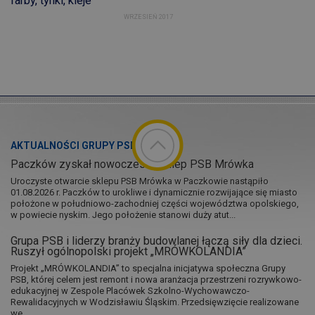
farby, tynki, kleje
WRZESIEŃ 2017
AKTUALNOŚCI GRUPY PSB
Paczków zyskał nowoczesny sklep PSB Mrówka
Uroczyste otwarcie sklepu PSB Mrówka w Paczkowie nastąpiło
01.08.2026 r. Paczków to urokliwe i dynamicznie rozwijające się miasto
położone w południowo-zachodniej części województwa opolskiego,
w powiecie nyskim. Jego położenie stanowi duży atut...
Grupa PSB i liderzy branży budowlanej łączą siły dla dzieci.
Ruszył ogólnopolski projekt „MRÓWKOLANDIA”
Projekt „MRÓWKOLANDIA” to specjalna inicjatywa społeczna Grupy
PSB, której celem jest remont i nowa aranżacja przestrzeni rozrywkowo-
edukacyjnej w Zespole Placówek Szkolno-Wychowawczo-
Rewalidacyjnych w Wodzisławiu Śląskim. Przedsięwzięcie realizowane
we...