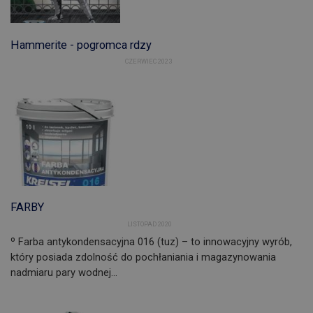
Hammerite - pogromca rdzy
CZERWIEC 2023
FARBY
LISTOPAD 2020
º Farba antykondensacyjna 016 (tuz) – to innowacyjny wyrób,
który posiada zdolność do pochłaniania i magazynowania
nadmiaru pary wodnej…