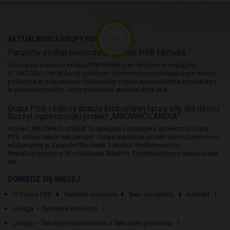
AKTUALNOŚCI GRUPY PSB
Paczków zyskał nowoczesny sklep PSB Mrówka
Uroczyste otwarcie sklepu PSB Mrówka w Paczkowie nastąpiło
01.08.2026 r. Paczków to urokliwe i dynamicznie rozwijające się miasto
położone w południowo-zachodniej części województwa opolskiego,
w powiecie nyskim. Jego położenie stanowi duży atut...
Grupa PSB i liderzy branży budowlanej łączą siły dla dzieci.
Ruszył ogólnopolski projekt „MRÓWKOLANDIA”
Projekt „MRÓWKOLANDIA” to specjalna inicjatywa społeczna Grupy
PSB, której celem jest remont i nowa aranżacja przestrzeni rozrywkowo-
edukacyjnej w Zespole Placówek Szkolno-Wychowawczo-
Rewalidacyjnych w Wodzisławiu Śląskim. Przedsięwzięcie realizowane
we...
DOWIEDZ SIĘ WIĘCEJ
O Grupie PSB
Centrum prasowe
Sieć sprzedaży
Kontakt
Uwaga – fałszywe konkursy
Uwaga – fałszywe wiadomości z fakturami proforma