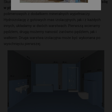
Skutecznie i łatwo wykonamy hydroizolację stosując tzw. „
folię
w płynie”
. Jest to gotowa do użycia masa na bazie żywic
polimerowych z dodatkiem mineralnych wypełniaczy.
Hydroizolację z gotowych mas izolacyjnych, jak i z każdych
innych, układamy w dwóch warstwach. Pierwszą wcieramy
pędzlem, drugą możemy nanosić zarówno pędzlem, jak i
wałkiem. Druga warstwa izolacyjna może być wykonana po
wyschnięciu pierwszej.