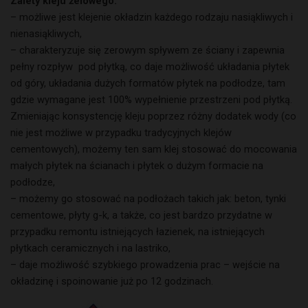
Zalety kleju żelowego:
– możliwe jest klejenie okładzin każdego rodzaju nasiąkliwych i
nienasiąkliwych,
– charakteryzuje się zerowym spływem ze ściany i zapewnia
pełny rozpływ pod płytką, co daje możliwość układania płytek
od góry, układania dużych formatów płytek na podłodze, tam
gdzie wymagane jest 100% wypełnienie przestrzeni pod płytką.
Zmieniając konsystencję kleju poprzez różny dodatek wody (co
nie jest możliwe w przypadku tradycyjnych klejów
cementowych), możemy ten sam klej stosować do mocowania
małych płytek na ścianach i płytek o dużym formacie na
podłodze,
– możemy go stosować na podłożach takich jak: beton, tynki
cementowe, płyty g-k, a także, co jest bardzo przydatne w
przypadku remontu istniejących łazienek, na istniejących
płytkach ceramicznych i na lastriko,
– daje możliwość szybkiego prowadzenia prac – wejście na
okładzinę i spoinowanie już po 12 godzinach.