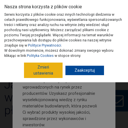
Nasza strona korzysta z plików cookie
Serwis korzysta z plików cookie oraz innych technologii śledzenia w
celach prawidłowego funkcjonowania, wyświetlania spersonalizowanych
treści i reklamy oraz analizy ruchu na witrynie żeby wiedzieć skąd
pochodzą nasi użytkownicy. Możesz zarządzać plikami cookie z
Zamów nasz newsletter i śledź
poziomu Twojej przeglądarki. Więcej informacji na temat warunków
na bieżąco nowości i porady
przechowywania lub dostępu do plików cookies na naszej witrynie
budowlano-remontowe!
znajduje się w
Polityce Prywatności
.
W dowolnym momencie, możesz dokonać zmiany swojego wyboru
Wydania PSB
Artykuły
Kontakt
Na naszej stronie znajdziesz porady
klikając w link
Polityka Cookies
w stopce strony.
dotyczące poszczególnych etapów
Zmień
budowy domu. Jak również wypowiedzi i
Zaakceptuj
ustawienia
opinie fachowców budowlanych.
Jak prawidłowo
Dowiesz się o nowych produktach
wprowadzonych na rynek przez
wykonać klejenie
producentów. Uzyskasz profesjonalnie
wyselekcjonowaną wiedzę z rynku
płytek w łazience?
materiałów budowlanych, która pozwoli
Ci wybrać produkty wysokiej jakości,
sprawdzone przez wykonawców i
inwestorów.