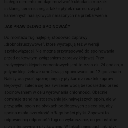
białego cementu, co daje możliwość układania mozaiki
szklanej, ceramicznej, a także płytek marmurowych i
kamiennych nasiąkliwych narażonych na przebarwienia.
JAK PRAWIDŁOWO SPOINOWAĆ?
Do montażu fug najlepiej stosować zaprawy
„drobnokruszywowe”, które występują też w wersji
szybkowiążącej. Nie można przystępować do spoinowania
przed całkowitym związaniem zaprawy klejowej. Przy
tradycyjnych klejach cementowych jest to czas ok. 24 godzin, a
jedynie kleje żelowe umożliwiają spoinowanie po 12 godzinach.
Należy oczyścić spoinę między płytkami z resztek zapraw
klejowych, zaleca się też zwilżenie wodą bezpośrednio przed
spoinowaniem w celu wyrównania chłonności. Obecnie
dominuje trend na stosowanie jak najwęższych spoin, ale w
przypadku spoin na płytkach podłogowych zaleca się, aby
spoina miała szerokość o ¾ grubości płytki. Zapewni to
odpowiednią odporność fugi na wykruszanie, co jest istotne
przy intensywnym użytkowaniu. W takich miejscach jak: styk