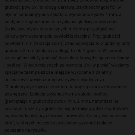
powinna mieć grubość ok. 2 mm. Aby zapewnić taką właśnie
grubość powłoki, to drugą warstwę „szybkoschnącej foli w
płynie” nanosimy pacą zębatą o wysokości zębów 4 mm, a
następnie zagładzamy do uzyskania gładkiej powierzchni.
Do klejenia płytek ceramicznych możemy przystąpić po
całkowitym wyschnięciu powłoki izolacyjnej. Przy grubości
powłoki 1 mm (izolacja ścian) czas schnięcia to 2 godziny, przy
grubości 2 mm (izolacja podłogi) to ok. 4 godzin. W sposób
szczególny należy podejść do izolacji krawędzi łączenia ściany
i podłogi. W tych miejscach za pomocą „foli w płynie” wklejamy
specjalne
taśmy uszczelniające
wykonane z dzianiny
poliestrowej powleczonej tworzywem elastycznym.
Charakterystycznym elementem taśmy są ażurowe krawędzie
zewnętrzne. Izolację wykonujemy na całości podłogi
(pamiętając o grubości powłoki min. 2 mm), natomiast na
ścianach możemy ograniczyć się do miejsc, gdzie montowane
są wanny, kabiny prysznicowe, umywalki. Zasady wyznaczania
stref, w których należy bezwzględnie wykonać izolacje
pokazano na rysunku.