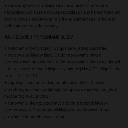
wanny, umywalki i brodzika ze ścianą łazienki, a także w
narożnikach ścian i na styku posadzki i ściany należy wykonać
spoinę „trwale elastyczną” z silikonu sanitarnego, w kolorze
tych samym co kolor spoiny.
NAJCZĘŚCIEJ POPEŁNIANE BŁĘDY
+ wykonanie hydroizolacji wyłącznie w jednej warstwie,
+ stosowanie klejów klasy C1 do mocowania płytek
ceramicznych na płytach g-k. Do mocowania płytek na płytach
g-k – należy stosować kleje przynajmniej klasy C2. Kleje żelowe
to kleje C2 i C2 S1,
+ fugowanie bezpośrednio po ułożeniu płytek (należy
przestrzegać czasu podanego na opakowaniu kleju po jakim
można fugować płytki),
+ fugowanie nieoczyszczonych spoin z resztek klejów
cementowych. Pozostałości klejów cementowych mogą
prowadzić do przebarwienia fug.