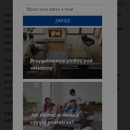
Styczeń 2020
Łazienka to wyjątkowe pomieszczenie w domu jednorodzinnym
ZAPISZ
lub mieszkaniu, które poza rolą użytkową często stanowi o
ogólnym estetycznym odbiorze mieszkania lub domu. Aby długo
cieszyć się jej pięknem, przy wykończeniu niezbędne są dobre
materiały i właściwie wykonane prace budowlane, takie jak
klejenie płytek.
Przygotowanie podłóg pod
Prace glazurnicze są ważnym etapem wykonania łazienki, a
okładziny
możliwość korekty ewentualnych błędów w zasadzie jest
niemożliwa. Kluczowym jest wybór odpowiednich materiałów i
przestrzeganie technologii wykonania. Ważnymi elementami
determinującymi trwałe i bezawaryjne użytkowanie płytek jest
wykonanie hydroizolacji oraz klejenie i spoinowanie płytek
ceramicznych.
CZYM I JAK WYKONAĆ PRAWIDŁOWĄ HYDROIZOLACJĘ
Jak zadbać w domu o
ŁAZIENKI?
czyste powietrze?