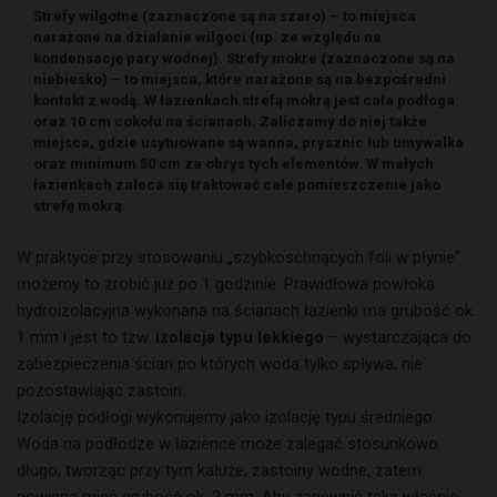
Strefy wilgotne (zaznaczone są na szaro) – to miejsca
narażone na działanie wilgoci (np. ze względu na
kondensację pary wodnej). Strefy mokre (zaznaczone są na
niebiesko) – to miejsca, które narażone są na bezpośredni
kontakt z wodą. W łazienkach strefą mokrą jest cała podłoga
oraz 10 cm cokołu na ścianach. Zaliczamy do niej także
miejsca, gdzie usytuowane są wanna, prysznic lub umywalka
oraz minimum 50 cm za obrys tych elementów. W małych
łazienkach zaleca się traktować całe pomieszczenie jako
strefę mokrą.
W praktyce przy stosowaniu „szybkoschnących foli w płynie”
możemy to zrobić już po 1 godzinie. Prawidłowa powłoka
hydroizolacyjna wykonana na ścianach łazienki ma grubość ok.
1 mm i jest to tzw.
izolacja typu lekkiego
– wystarczająca do
zabezpieczenia ścian po których woda tylko spływa, nie
pozostawiając zastoin.
Izolację podłogi wykonujemy jako izolację typu średniego.
Woda na podłodze w łazience może zalegać stosunkowo
długo, tworząc przy tym kałuże, zastoiny wodne, zatem