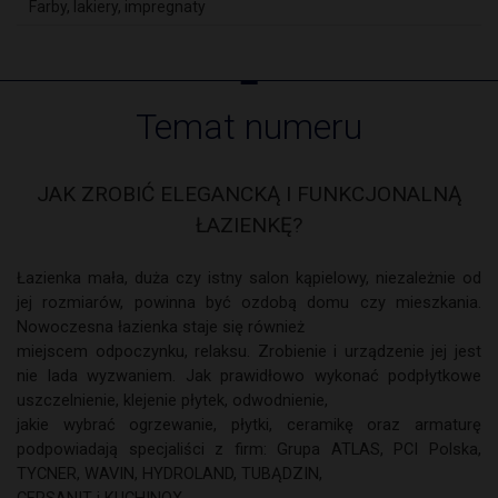
Farby, lakiery, impregnaty
internetowych PSB w 2019 roku.
Temat numeru
JAK ZROBIĆ ELEGANCKĄ I FUNKCJONALNĄ
ŁAZIENKĘ?
Łazienka mała, duża czy istny salon kąpielowy, niezależnie od
jej rozmiarów, powinna być ozdobą domu czy mieszkania.
Nowoczesna łazienka staje się również
miejscem odpoczynku, relaksu. Zrobienie i urządzenie jej jest
nie lada wyzwaniem. Jak prawidłowo wykonać podpłytkowe
uszczelnienie, klejenie płytek, odwodnienie,
jakie wybrać ogrzewanie, płytki, ceramikę oraz armaturę
podpowiadają specjaliści z firm: Grupa ATLAS, PCI Polska,
TYCNER, WAVIN, HYDROLAND, TUBĄDZIN,
CERSANIT i KUCHINOX.