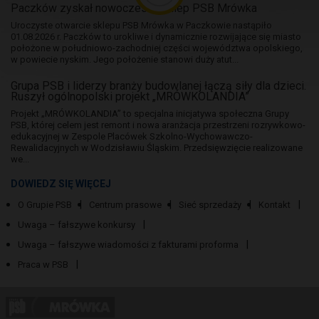
Paczków zyskał nowoczesny sklep PSB Mrówka
Uroczyste otwarcie sklepu PSB Mrówka w Paczkowie nastąpiło
01.08.2026 r. Paczków to urokliwe i dynamicznie rozwijające się miasto
położone w południowo-zachodniej części województwa opolskiego,
w powiecie nyskim. Jego położenie stanowi duży atut...
Grupa PSB i liderzy branży budowlanej łączą siły dla dzieci.
Ruszył ogólnopolski projekt „MRÓWKOLANDIA”
Projekt „MRÓWKOLANDIA” to specjalna inicjatywa społeczna Grupy
PSB, której celem jest remont i nowa aranżacja przestrzeni rozrywkowo-
edukacyjnej w Zespole Placówek Szkolno-Wychowawczo-
Rewalidacyjnych w Wodzisławiu Śląskim. Przedsięwzięcie realizowane
we...
DOWIEDZ SIĘ WIĘCEJ
O Grupie PSB
Centrum prasowe
Sieć sprzedaży
Kontakt
Uwaga – fałszywe konkursy
Uwaga – fałszywe wiadomości z fakturami proforma
Praca w PSB