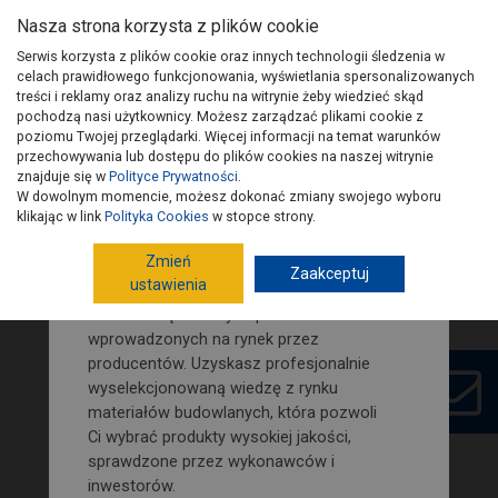
Nasza strona korzysta z plików cookie
Serwis korzysta z plików cookie oraz innych technologii śledzenia w
celach prawidłowego funkcjonowania, wyświetlania spersonalizowanych
treści i reklamy oraz analizy ruchu na witrynie żeby wiedzieć skąd
pochodzą nasi użytkownicy. Możesz zarządzać plikami cookie z
Zamów nasz newsletter i śledź
poziomu Twojej przeglądarki. Więcej informacji na temat warunków
na bieżąco nowości i porady
przechowywania lub dostępu do plików cookies na naszej witrynie
budowlano-remontowe!
znajduje się w
Polityce Prywatności
.
W dowolnym momencie, możesz dokonać zmiany swojego wyboru
Wydania PSB
Artykuły
Kontakt
Na naszej stronie znajdziesz porady
klikając w link
Polityka Cookies
w stopce strony.
dotyczące poszczególnych etapów
Zmień
budowy domu. Jak również wypowiedzi i
Zaakceptuj
ustawienia
opinie fachowców budowlanych.
Dowiesz się o nowych produktach
wprowadzonych na rynek przez
Aktualne wydanie: nr 1(115)/2020
producentów. Uzyskasz profesjonalnie
wyselekcjonowaną wiedzę z rynku
materiałów budowlanych, która pozwoli
Ci wybrać produkty wysokiej jakości,
sprawdzone przez wykonawców i
inwestorów.