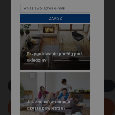
ZAPISZ
Przygotowanie podłóg pod
okładziny
POBIERZ PDF
Jak zadbać w domu o
BEZPŁATNA
czyste powietrze?
PRENUMERATA GŁOSU PSB