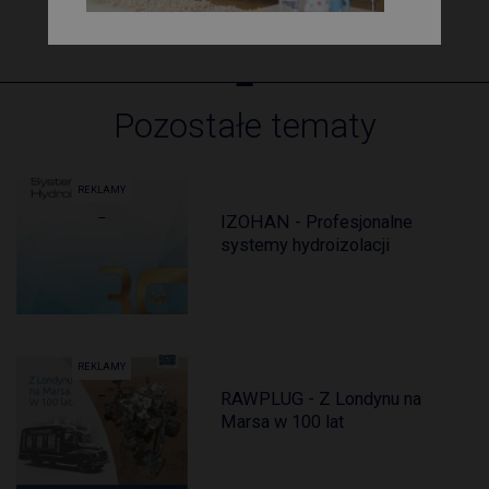
Pozostałe tematy
REKLAMY
IZOHAN - Profesjonalne
systemy hydroizolacji
REKLAMY
RAWPLUG - Z Londynu na
Marsa w 100 lat