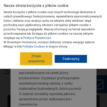
Nasza strona korzysta z plików cookie
Serwis korzysta z plików cookie oraz innych technologii śledzenia w
celach prawidłowego funkcjonowania, wyświetlania spersonalizowanych
treści i reklamy oraz analizy ruchu na witrynie żeby wiedzieć skąd
pochodzą nasi użytkownicy. Możesz zarządzać plikami cookie z
Zamów nasz newsletter i śledź
poziomu Twojej przeglądarki. Więcej informacji na temat warunków
na bieżąco nowości i porady
przechowywania lub dostępu do plików cookies na naszej witrynie
budowlano-remontowe!
znajduje się w
Polityce Prywatności
.
W dowolnym momencie, możesz dokonać zmiany swojego wyboru
Wydania PSB
Artykuły
Kontakt
Na naszej stronie znajdziesz porady
klikając w link
Polityka Cookies
w stopce strony.
dotyczące poszczególnych etapów
Zmień
budowy domu. Jak również wypowiedzi i
Zaakceptuj
ustawienia
opinie fachowców budowlanych.
STALCO - Narzędzia
Dowiesz się o nowych produktach
wprowadzonych na rynek przez
producentów. Uzyskasz profesjonalnie
wyselekcjonowaną wiedzę z rynku
materiałów budowlanych, która pozwoli
Marzec 2019
Ci wybrać produkty wysokiej jakości,
sprawdzone przez wykonawców i
inwestorów.