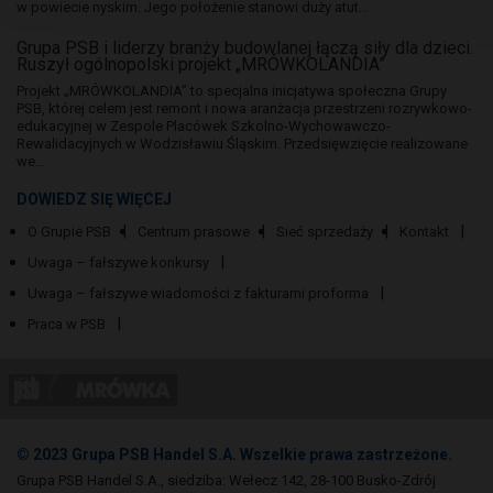
w powiecie nyskim. Jego położenie stanowi duży atut...
Grupa PSB i liderzy branży budowlanej łączą siły dla dzieci.
Ruszył ogólnopolski projekt „MRÓWKOLANDIA”
Projekt „MRÓWKOLANDIA” to specjalna inicjatywa społeczna Grupy
PSB, której celem jest remont i nowa aranżacja przestrzeni rozrywkowo-
edukacyjnej w Zespole Placówek Szkolno-Wychowawczo-
Rewalidacyjnych w Wodzisławiu Śląskim. Przedsięwzięcie realizowane
we...
DOWIEDZ SIĘ WIĘCEJ
O Grupie PSB
Centrum prasowe
Sieć sprzedaży
Kontakt
Uwaga – fałszywe konkursy
Uwaga – fałszywe wiadomości z fakturami proforma
Praca w PSB
© 2023 Grupa PSB Handel S.A. Wszelkie prawa zastrzeżone.
Grupa PSB Handel S.A., siedziba: Wełecz 142, 28-100 Busko-Zdrój