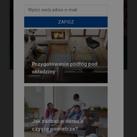
ZAPISZ
Przygotowanie podłóg pod
okładziny
POPRZEDNI
NASTĘPNY
FINNFOAM - systemy
GUTTA - Zadaszenia
szalunków traconych
w domach pasywnych
Jak zadbać w domu o
czyste powietrze?