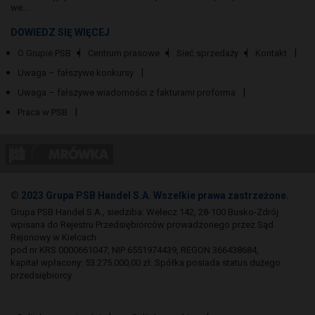
we...
DOWIEDZ SIĘ WIĘCEJ
O Grupie PSB
Centrum prasowe
Sieć sprzedaży
Kontakt
Uwaga – fałszywe konkursy
Uwaga – fałszywe wiadomości z fakturami proforma
Praca w PSB
© 2023 Grupa PSB Handel S.A. Wszelkie prawa zastrzeżone.
Grupa PSB Handel S.A., siedziba: Wełecz 142, 28-100 Busko-Zdrój
wpisana do Rejestru Przedsiębiorców prowadzonego przez Sąd
Rejonowy w Kielcach
pod nr KRS 0000661047, NIP 6551974439, REGON 366438684,
kapitał wpłacony: 53.275.000,00 zł. Spółka posiada status dużego
przedsiębiorcy.