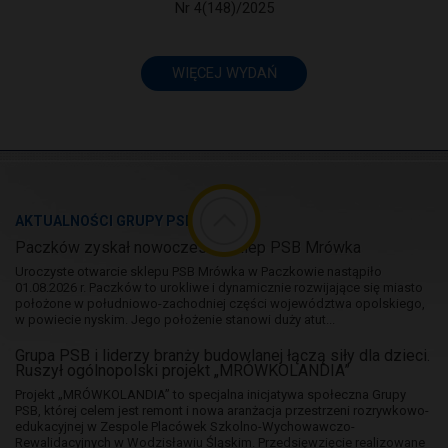
Nr 4(148)/2025
WIĘCEJ WYDAŃ
AKTUALNOŚCI GRUPY PSB
Paczków zyskał nowoczesny sklep PSB Mrówka
Uroczyste otwarcie sklepu PSB Mrówka w Paczkowie nastąpiło
01.08.2026 r. Paczków to urokliwe i dynamicznie rozwijające się miasto
położone w południowo-zachodniej części województwa opolskiego,
w powiecie nyskim. Jego położenie stanowi duży atut...
Grupa PSB i liderzy branży budowlanej łączą siły dla dzieci.
Ruszył ogólnopolski projekt „MRÓWKOLANDIA”
Projekt „MRÓWKOLANDIA” to specjalna inicjatywa społeczna Grupy
PSB, której celem jest remont i nowa aranżacja przestrzeni rozrywkowo-
edukacyjnej w Zespole Placówek Szkolno-Wychowawczo-
Rewalidacyjnych w Wodzisławiu Śląskim. Przedsięwzięcie realizowane