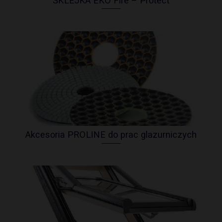
SKLEJKA EKO Fire – Protect
Akcesoria PROLINE do prac glazurniczych