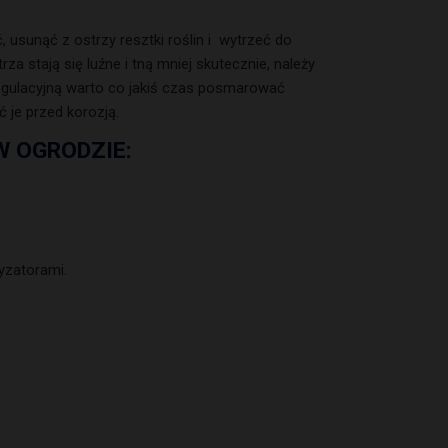
 usunąć z ostrzy resztki roślin i wytrzeć do
a stają się luźne i tną mniej skutecznie, należy
 regulacyjną warto co jakiś czas posmarować
je przed korozją.
W OGRODZIE:
yzatorami.