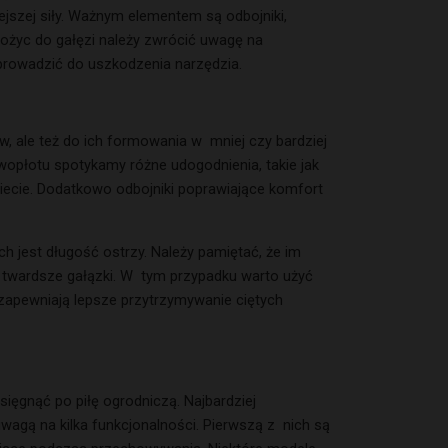
jszej siły. Ważnym elementem są odbojniki,
ożyc do gałęzi należy zwrócić uwagę na
 prowadzić do uszkodzenia narzędzia.
, ale też do ich formowania w mniej czy bardziej
ywopłotu spotykamy różne udogodnienia, takie jak
iecie. Dodatkowo odbojniki poprawiające komfort
jest długość ostrzy. Należy pamiętać, że im
ć twardsze gałązki. W tym przypadku warto użyć
e zapewniają lepsze przytrzymywanie ciętych
ięgnąć po piłę ogrodniczą. Najbardziej
wagą na kilka funkcjonalności. Pierwszą z nich są