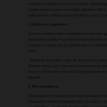
regulowanej długości oraz mechanizm zapadkowy, k
zwykle umieszczane na początku rękojeści, które
maksymalną średnicę cięcia określoną przez prod
3. Nożyce do żywopłotu
Trzecim podstawowym narzędziem w ogrodzie są no
fantazyjne kształty. Przy ich pomocy można też pr
powłoki ochronne ostrzy, aluminiowe czy teleskop
pracy.
Jednak w przypadku nożyc do żywopłotów, ważne s
dłuższe ostrza, tym szybciej można pracować, ale
nożyce z krótszymi ostrzami. Drugim parametrem je
gałązek.
4. Piła ogrodnicza
Jeśli gałęzie przeznaczone do przycięcia przekra
popularnym modelem jest piła typu „lisi ogon” o 