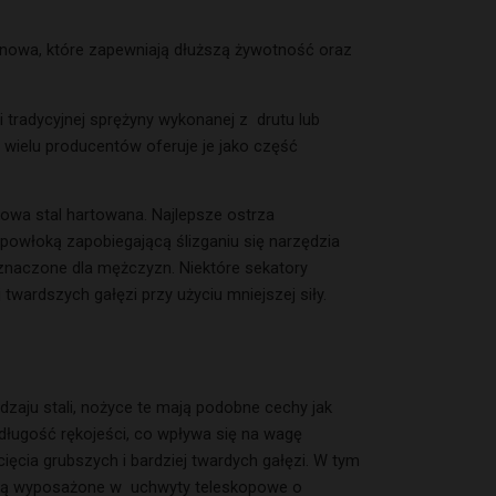
anowa, które zapewniają dłuższą żywotność oraz
tradycyjnej sprężyny wykonanej z drutu lub
 wielu producentów oferuje je jako część
owa stal hartowana. Najlepsze ostrza
 powłoką zapobiegającą ślizganiu się narzędzia
rzeznaczone dla mężczyzn. Niektóre sekatory
wardszych gałęzi przy użyciu mniejszej siły.
zaju stali, nożyce te mają podobne cechy jak
długość rękojeści, co wpływa się na wagę
ięcia grubszych i bardziej twardych gałęzi. W tym
le są wyposażone w uchwyty teleskopowe o