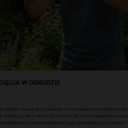
CIĘCIA W OGRODZIE
sekator służący do przycinania, formowania, prześwietlania rośl
 składający się z ostrza i przeciwostrza. Jest to najbardziej uniw
y kowadełkowe, których mechanizm tnący zbudowany jest z ostrza i