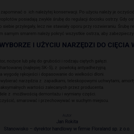
apominać o ich należytej konserwacji. Po użyciu należy je oczyścić,
płotów posiadają zwykle śrubę do regulacji docisku ostrzy. Gdy ostrz
o siebie przylegały, lecz nie stawiały oporu przy rozwieraniu. Śrubę
samym smarem należy pokryć wszystkie ostrza, aby zabezpieczyć 
WYBORZE I UŻYCIU NARZĘDZI DO CIĘCIA 
, nożyce lub piłę do grubości i rodzaju ciętych gałęzi.
 hartowanej (najlepiej SK-5), z powłoką antyadhezyjną.
 wygodę rękojeści i dopasowanie do wielkości dłoni.
 wybierać narzędzia z zapadkami, teleskopowymi uchwytami, amort
maksymalnych wartości zalecanych przez producenta.
ele z możliwością demontażu i wymiany części.
e czyścić, smarować i przechowywać w suchym miejscu.
Autor
Jan Rokita
Stanowisko – dyrektor handlowy w firmie Floraland sp. z o.o.