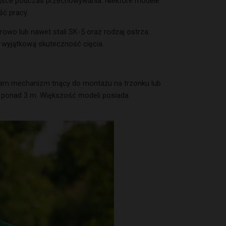
iejsce podczas przechowywania. Niektóre modele
ść pracy.
rowo lub nawet stali SK-5 oraz rodzaj ostrza.
 wyjątkową skuteczność cięcia.
sam mechanizm tnący do montażu na trzonku lub
i ponad 3 m. Większość modeli posiada