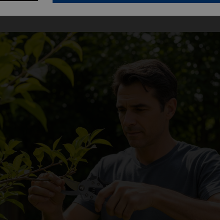
wdziwą ozdobą posesji i źródłem codziennej satysfakcji dla właścici