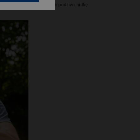
ela, ale także może wzbudzać podziw i nutkę