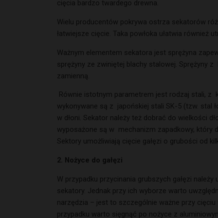
cięcia bardzo twardego drewna.
Wielu producentów pokrywa ostrza sekatorów różn
łatwiejsze cięcie. Taka powłoka ułatwia również u
Ważnym elementem sekatora jest sprężyna zapewni
sprężyny ze zwiniętej blachy stalowej. Sprężyny 
zamienną.
Równie istotnym parametrem jest rodzaj stali, z
wykonywane są z japońskiej stali SK-5 (tzw. stal
w dłoni. Sekator należy też dobrać do wielkości dł
wyposażone są w mechanizm zapadkowy, który dzieli
Sektory umożliwiają cięcie gałęzi o grubości od ki
2. Nożyce do gałęzi
W przypadku przycinania grubszych gałęzi należy 
sekatory. Jednak przy ich wyborze warto uwzględn
narzędzia – jest to szczególnie ważne przy cięciu
przypadku warto sięgnąć po nożyce z aluminiowy