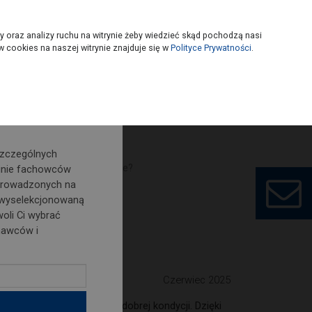
owoczesny
Wybierz sklep
y oraz analizy ruchu na witrynie żeby wiedzieć skąd pochodzą nasi
 cookies na naszej witrynie znajduje się w
Polityce Prywatności
.
o nowości i
szczególnych
ĄCE warto mieć w ogrodzie?
inie fachowców
prowadzonych na
 wyselekcjonowaną
oli Ci wybrać
rodzie?
nawców i
Czerwiec 2025
nacji oraz utrzymania w dobrej kondycji. Dzięki