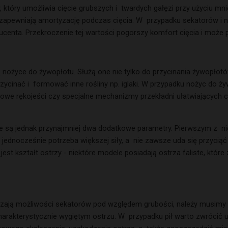
tóry umożliwia cięcie grubszych i twardych gałęzi przy użyciu mnie
 zapewniają amortyzację podczas cięcia. W przypadku sekatorów i n
ucenta. Przekroczenie tej wartości pogorszy komfort cięcia i może
życe do żywopłotu. Służą one nie tylko do przycinania żywopłotów
zycinać i formować inne rośliny np. iglaki. W przypadku nożyc do ż
owe rękojeści czy specjalne mechanizmy przekładni ułatwiających c
ą jednak przynajmniej dwa dodatkowe parametry. Pierwszym z nich 
 jednocześnie potrzeba większej siły, a nie zawsze uda się przycią
st kształt ostrzy - niektóre modele posiadają ostrza faliste, któr
czają możliwości sekatorów pod względem grubości, należy musimy s
charakterystycznie wygiętym ostrzu. W przypadku pił warto zwrócić u