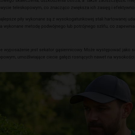
dkowego skaleczenia, uszkodzenia ostrza, a także zaoszczędzić m
wycie teleskopowym, co znacząco zwiększa ich zasięg i efektywno
najlepsze piły wykonane są z wysokogatunkowej stali hartowanej uda
za wykonane metodę podwójnego lub potrójnego szlifu, co zapewnia
e wyposażenie jest sekator gąsiennicowy. Może występować jako 
opowym, umożliwiające ciecie gałęzi rosnących nawet na wysokośc