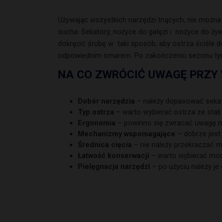
Używając wszystkich narzędzi tnących, nie można z
sucha. Sekatory, nożyce do gałęzi i nożyce do żywo
dokręcić śrubę w taki sposób, aby ostrza ściśle d
odpowiednim smarem. Po zakończeniu sezonu tym 
NA CO ZWRÓCIĆ UWAGĘ PRZY 
Dobór narzędzia
– należy dopasować sekator
Typ ostrza
– warto wybierać ostrza ze stali
Ergonomia
– powinno się zwracać uwagę na
Mechanizmy wspomagające
– dobrze jest
Średnica cięcia
– nie należy przekraczać 
Łatwość konserwacji
– warto wybierać mod
Pielęgnacja narzędzi
– po użyciu należy j