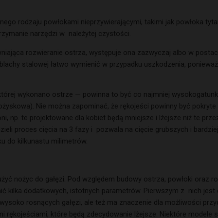
ego rodzaju powłokami nieprzywierającymi, takimi jak powłoka tyt
trzymanie narzędzi w należytej czystości.
ająca rozwieranie ostrza, występuje ona zazwyczaj albo w postaci 
z blachy stalowej łatwo wymienić w przypadku uszkodzenia, ponieważ
 której wykonano ostrze — powinna to być co najmniej wysokogatunk
 łożyskowa). Nie można zapominać, że rękojeści powinny być pokryte
oni, np. te projektowane dla kobiet będą mniejsze i lżejsze niż te p
 proces cięcia na 3 fazy i pozwala na cięcie grubszych i bardziej t
lku do kilkunastu milimetrów.
użyć nożyc do gałęzi. Pod względem budowy ostrza, powłoki oraz rod
ić kilka dodatkowych, istotnych parametrów. Pierwszym z nich jest 
 wysoko rosnących gałęzi, ale też ma znaczenie dla możliwości przyc
mi rękojeściami, które będą zdecydowanie lżejsze. Niektóre mode