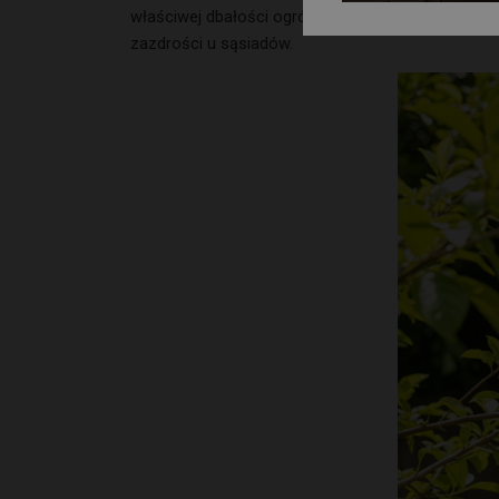
właściwej dbałości ogród nie tylko stanie się pra
zazdrości u sąsiadów.