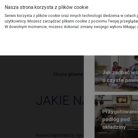
Nasza strona korzysta z plików cookie
O Grupie PSB
Dostawcy
Jak dołąc
Serwis korzysta z plików cookie oraz innych technologii śledzenia w celach
użytkownicy. Możesz zarządzać plikami cookie z poziomu Twojej przeglądark
Produkty
Gdzi
W dowolnym momencie, możesz dokonać zmiany swojego wyboru klikając w
Jak zadbać w
Strona główna
Głos PSB
T
o czyste powi
JAKIE NARZĘDZIA
Przygotowani
podłóg pod
okładziny
Nawet najmniejszy ogród wymaga odpowiedniego zes