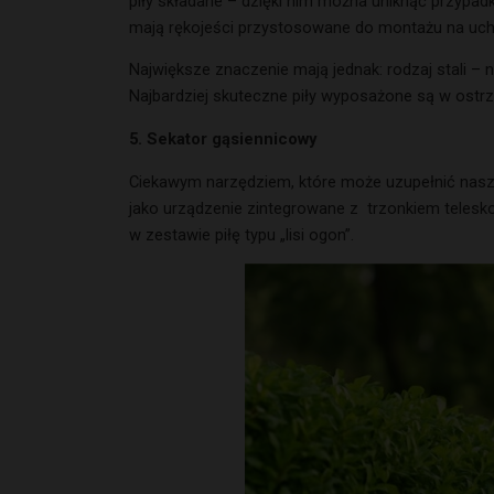
piły składane – dzięki nim można uniknąć przypa
mają rękojeści przystosowane do montażu na uch
Największe znaczenie mają jednak: rodzaj stali – 
Najbardziej skuteczne piły wyposażone są w ostr
5. Sekator gąsiennicowy
Ciekawym narzędziem, które może uzupełnić nasz
jako urządzenie zintegrowane z trzonkiem telesk
w zestawie piłę typu „lisi ogon”.