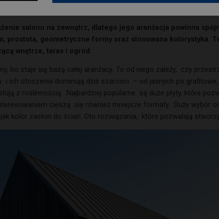
użenie salonu na zewnątrz, dlatego
jego aranżacja powinna spó
m, prostota, geometryczne
formy oraz stonowana kolorystyka. T
zącą wnętrze, taras i
ogród.
y, bo staje się bazą całej aranżacji. To od niego zależy, czy przestr
 i ich otoczenia dominują dziś szarości – od jasnych po grafitowe
stują z roślinnością. Najbardziej popularne są duże płyty, które poz
 zainteresowaniem cieszą się również mniejsze formaty. Duży wybór
ak kolor zasłon do ścian. Oto rozwiązania, które pozwalają stwor