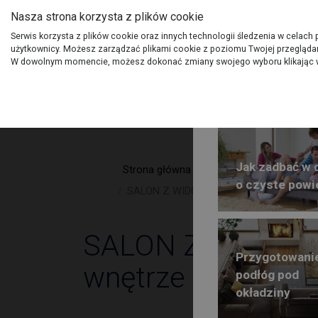
Nasza strona korzysta z plików cookie
O Grupie PSB
Dostawcy
Jak dołąc
Serwis korzysta z plików cookie oraz innych technologii śledzenia w celach
użytkownicy. Możesz zarządzać plikami cookie z poziomu Twojej przeglądark
Produkty
Gdzi
W dowolnym momencie, możesz dokonać zmiany swojego wyboru klikając w
Jak zadbać w
Strona główna
Głos PSB
o czyste powi
SALON Z WIDOKIEM NA ZIELEŃ Jak płyn
SALON Z WIDOKIEM
Przygotowani
wnętrze domu z 
podłóg pod
okładziny