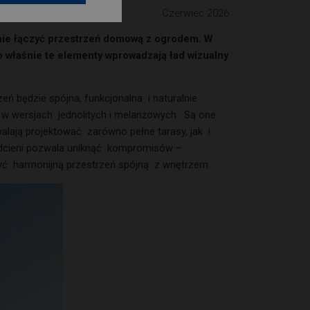
Czerwiec 2026
jnie łączyć przestrzeń domową z ogrodem.
W
o właśnie te elementy wprowadzają ład
wizualny
zeń będzie spójna, funkcjonalna i naturalnie
, w wersjach jednolitych i melanżowych. Są one
walają projektować zarówno pełne tarasy, jak i
 odcieni pozwala uniknąć kompromisów –
zyć harmonijną przestrzeń spójną z wnętrzem.