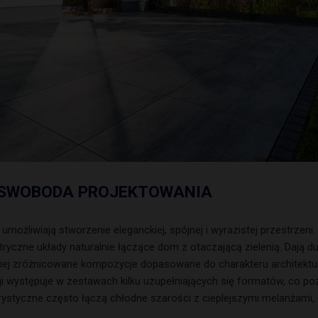
O SWOBODA PROJEKTOWANIA
umożliwiają stworzenie eleganckiej, spójnej i wyrazistej przestrzeni
metryczne układy naturalnie łączące dom z otaczającą zielenią. Dają
dziej zróżnicowane kompozycje dopasowane do charakteru architektur
ji występuje w zestawach kilku uzupełniających się formatów, co po
orystyczne często łączą chłodne szarości z cieplejszymi melanżami
i.