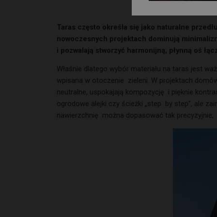
Taras często określa się jako naturalne przedł
nowoczesnych projektach dominują minimaliz
i pozwalają stworzyć harmonijną, płynną oś łąc
Właśnie dlatego wybór materiału na taras jest ważn
wpisana w otoczenie zieleni. W projektach domów
neutralne, uspokajają kompozycję i pięknie kontra
ogrodowe alejki czy ścieżki „step by step”, ale
nawierzchnię można dopasować tak precyzyjnie, j