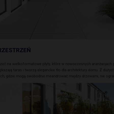
RZESTRZEŃ
rzeć na wielkoformatowe płyty, które w nowoczesnych aranżacjach
kszają taras i tworzą eleganckie tło dla architektury domu. Z duży
ach, gdzie mogą swobodnie meandrować między drzewami, nie ograni