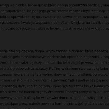
ją się cienkie, lekkie gresy, które nadają przestrzeni bardziej „wnę
 na wspornikach, bo pod jego powierzchnią można ukryć instalacje, 
i dobrze sprawdzają się na zewnątrz, ponieważ są mrozoodporne, ni
lub piasku, bez trwałego wiązania z podłożem. Dzięki temu ścieżki
elastyczność i pozwala tworzyć lekkie, naturalnie wpisane w krajob
awdę stał się częścią domu, warto zadbać o dodatki, które nadadzą m
wni pergola z materiałowym dachem lub opleciona pnączami, którą 
nżacjach sprawdzi się duży parasol albo lekki żagiel przeciwsłonecz
giełka z ogrodowych zraszaczy. Rośliny w donicach wprowadzą kolor 
jczęściej wybierane są te z wikliny, drewna i technorattanu, bo wpro
oszone światło – lampki w formie żarówek, kule świetlne czy papierow
 aranżacją dalej, w głąb ogrodu - niewielka fontanna lub kaskada 
 albo rozwiesić hamak między drzewami. Dobrym pomysłem jest też pa
ktowany taras to nie tylko wizytówka domu, ale przede wszystkim mi
 wyglądające gresy, całość powinna harmonijnie współgrać z otaczaj