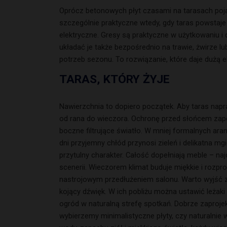
Oprócz betonowych płyt czasami na tarasach pojawia
szczególnie praktyczne wtedy, gdy taras powstaje
elektryczne. Gresy są praktyczne w użytkowaniu 
układać je także bezpośrednio na trawie, żwirze 
potrzeb sezonu. To rozwiązanie, które daje dużą 
TARAS, KTÓRY ŻYJE
Nawierzchnia to dopiero początek. Aby taras napr
od rana do wieczora. Ochronę przed słońcem zape
boczne filtrujące światło. W mniej formalnych ara
dni przyjemny chłód przynosi zieleń i delikatna m
przytulny charakter. Całość dopełniają meble – na
scenerii. Wieczorem klimat buduje miękkie i rozpr
nastrojowym przedłużeniem salonu. Warto wyjść z
kojący dźwięk. W ich pobliżu można ustawić leżaki
ogród w naturalną strefę spotkań. Dobrze zaproje
wybierzemy minimalistyczne płyty, czy naturalnie