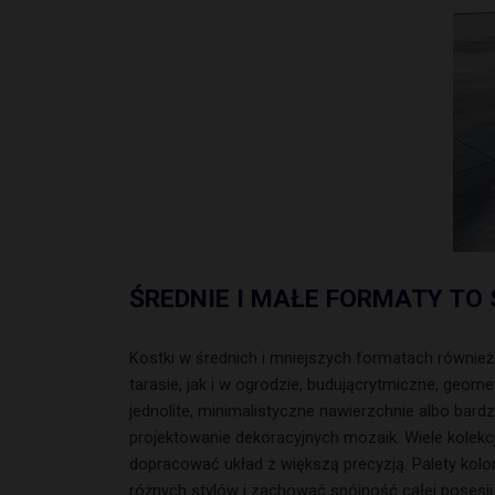
ŚREDNIE I MAŁE FORMATY T
Kostki w średnich i mniejszych formatach również 
tarasie, jak i w ogrodzie, budującrytmiczne, geo
jednolite, minimalistyczne nawierzchnie albo bar
projektowanie dekoracyjnych mozaik. Wiele kolekc
dopracować układ z większą precyzją. Palety kol
różnych stylów i zachować spójność całej posesj