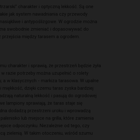
trzarski” charakter i optyczną lekkość. Są one
takie jak system nawadniania czy przewody
enasiąkliwe i antypoślizgowe. W ogrodzie można
 można swobodnie zmieniać i dopasowywać do
raz przejścia między tarasem a ogrodem.
u charakter i sprawią, że przestrzeń będzie żyła
w razie potrzeby można uzupełnić o rolety
ny, a w klasycznych - markiza tarasowa. W upalne
i miękkość, dzięki czemu taras zyska bardziej
wadzają naturalną lekkość i pasują do ogrodowej
e lampiony sprawiają, że taras staje się
wodna dodadzą przestrzeni uroku i wprowadzą
lenisko lub miejsce na grilla, które zamienia
ejsce odpoczynku. Niezależnie od tego, czy
ącą zielenią. W takim otoczeniu, wśród szumu