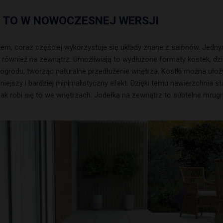
 I TO W NOWOCZESNEJ WERSJI
m, coraz częściej wykorzystuje się układy znane z salonów. Jednym 
 również na zewnątrz. Umożliwiają to wydłużone formaty kostek, dzi
grodu, tworząc naturalne przedłużenie wnętrza. Kostki można ułoży
iejszy i bardziej minimalistyczny efekt. Dzięki temu nawierzchnia sta
jak robi się to we wnętrzach. Jodełka na zewnątrz to subtelne mrugnię