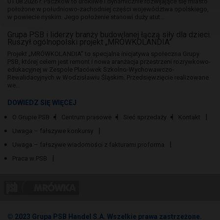
01.08.2026 r. Paczków to urokliwe i dynamicznie rozwijające się miasto
położone w południowo-zachodniej części województwa opolskiego,
w powiecie nyskim. Jego położenie stanowi duży atut...
Grupa PSB i liderzy branży budowlanej łączą siły dla dzieci.
Ruszył ogólnopolski projekt „MRÓWKOLANDIA”
Projekt „MRÓWKOLANDIA” to specjalna inicjatywa społeczna Grupy
PSB, której celem jest remont i nowa aranżacja przestrzeni rozrywkowo-
edukacyjnej w Zespole Placówek Szkolno-Wychowawczo-
Rewalidacyjnych w Wodzisławiu Śląskim. Przedsięwzięcie realizowane
we...
DOWIEDZ SIĘ WIĘCEJ
O Grupie PSB
Centrum prasowe
Sieć sprzedaży
Kontakt
Uwaga – fałszywe konkursy
Uwaga – fałszywe wiadomości z fakturami proforma
Praca w PSB
© 2023 Grupa PSB Handel S.A. Wszelkie prawa zastrzeżone.