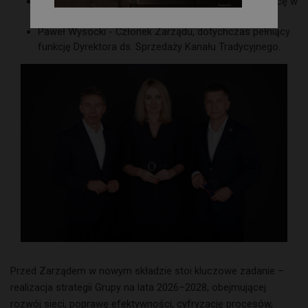
Anna Kaminska - Członek Zarządu, kontynuująca pracę w
Zarządzie Spółki.
Paweł Wysocki - Członek Zarządu, dotychczas pełniący
funkcję Dyrektora ds. Sprzedaży Kanału Tradycyjnego.
Przed Zarządem w nowym składzie stoi kluczowe zadanie –
realizacja strategii Grupy na lata 2026–2028, obejmującej
rozwój sieci, poprawę efektywności, cyfryzację procesów,