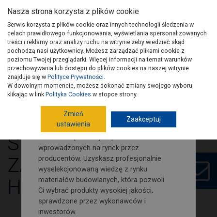
Nasza strona korzysta z plików cookie
Serwis korzysta z plików cookie oraz innych technologii śledzenia w
celach prawidłowego funkcjonowania, wyświetlania spersonalizowanych
treści i reklamy oraz analizy ruchu na witrynie żeby wiedzieć skąd
pochodzą nasi użytkownicy. Możesz zarządzać plikami cookie z
Zamów nasz newsletter i śledź
poziomu Twojej przeglądarki. Więcej informacji na temat warunków
na bieżąco nowości i porady
przechowywania lub dostępu do plików cookies na naszej witrynie
budowlano-remontowe!
znajduje się w
Polityce Prywatności
.
W dowolnym momencie, możesz dokonać zmiany swojego wyboru
Wydania PSB
Artykuły
Kontakt
Na naszej stronie znajdziesz porady
klikając w link
Polityka Cookies
w stopce strony.
dotyczące poszczególnych etapów
Zmień
budowy domu. Jak również wypowiedzi i
Zaakceptuj
ustawienia
opinie fachowców budowlanych.
SILNY MANDAT DLA
Dowiesz się o nowych produktach
wprowadzonych na rynek przez
ZARZĄDU GRUPY PSB
producentów. Uzyskasz profesjonalnie
wyselekcjonowaną wiedzę z rynku
HANDEL S.A.
materiałów budowlanych, która pozwoli
Ci wybrać produkty wysokiej jakości,
sprawdzone przez wykonawców i
inwestorów.