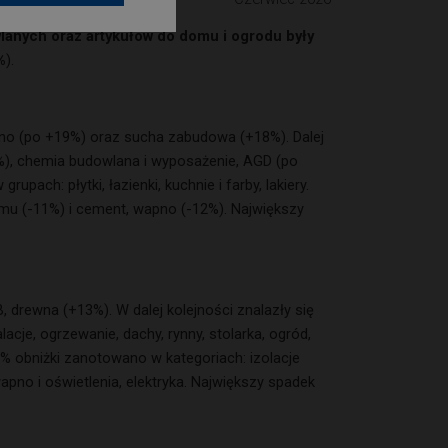
lanych oraz artykułów do domu i ogrodu były
%
).
wno (po +19%) oraz sucha zabudowa (+18%). Dalej
+8%), chemia budowlana i wyposażenie, AGD (po
pach: płytki, łazienki, kuchnie i farby, lakiery.
omu (-11%) i cement, wapno (-12%). Największy
 drewna (+13%). W dalej kolejności znalazły się
acje, ogrzewanie, dachy, rynny, stolarka, ogród,
1% obniżki zanotowano w kategoriach: izolacje
no i oświetlenia, elektryka. Największy spadek