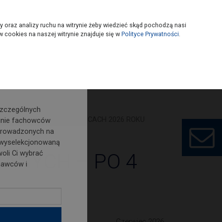
owoczesny
Wybierz sklep
y oraz analizy ruchu na witrynie żeby wiedzieć skąd pochodzą nasi
 cookies na naszej witrynie znajduje się w
Polityce Prywatności
.
o nowości i
szczególnych
OWLANYCH – PO 4 MIESIĄCACH 2026 ROKU
inie fachowców
prowadzonych na
 wyselekcjonowaną
oli Ci wybrać
ANYCH – PO 4
nawców i
Czerwiec 2026