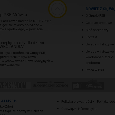
DOWIEDZ SIĘ WI
ep PSB Mrówka
O Grupie PSB
Paczkowie nastąpiło 01.08.2026 r.
Centrum prasowe
jające się miasto położone w
twa opolskiego, w powiecie
Sieć sprzedaży
..
Kontakt
nej łączą siły dla dzieci.
Uwaga – fałszywe 
RÓWKOLANDIA”
Uwaga – fałszywe
icjatywa społeczna Grupy PSB,
a przestrzeni rozrywkowo-
wiadomości z fakt
no-Wychowawczo-Rewalidacyjnych w
proforma
alizowane we...
Praca w PSB
strzeżone.
Polityka prywatności
Polityka co
sko-Zdrój
Obowiązki informacyjne
zez Sąd Rejonowy w Kielcach