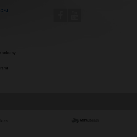
ĘCEJ
konkursy
urami
okies