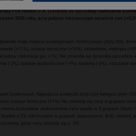
rupy PSB Handel S.A. (centrali) ze sprzedaży materiałów budow
resem 2025 roku, przy jedynie nieznacznym wzroście cen (+0,3
ynamiki miały miejsce w kategoriach: motoryzacja i płyty OSB, dre
rzewanie (+11%), izolacje termiczne (+10%), oświetlenie, elektryka (
zędzia i dekoracje (po +1%). Nie zmieniła się dynamika sprzedaży w gru
ia (-2%), izolacje wodochronne (-4%), stolarka (-6%), otoczenie d
ach towarowych. Największe podwyżki dotyczyły kategorii płyty OSB,
raz izolacje termiczne (+1%). Nie zmieniły się ceny w grupach: instal
oraz chemia budowlana. Jednocześnie ceny spadły w 9 grupach. Około 
. Spadek o 2% odnotowano w grupach: wyposażenie, AGD, cement, wap
ńczenia, gdzie ceny obniżyły się o -3%.