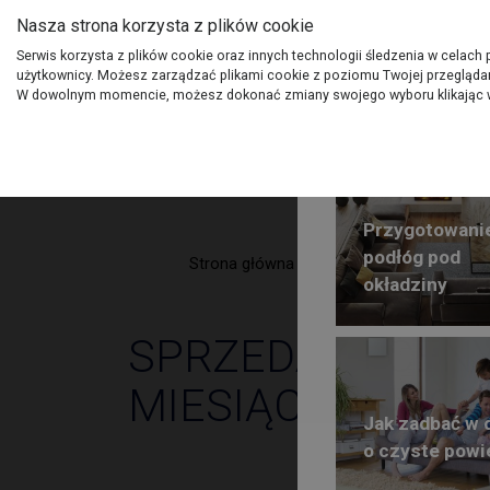
Nasza strona korzysta z plików cookie
O Grupie PSB
Dostawcy
Jak dołąc
Serwis korzysta z plików cookie oraz innych technologii śledzenia w celach
użytkownicy. Możesz zarządzać plikami cookie z poziomu Twojej przeglądark
Produkty
Gdzi
W dowolnym momencie, możesz dokonać zmiany swojego wyboru klikając w
Przygotowani
podłóg pod
Strona główna
Głos PSB
okładziny
SPRZEDAŻ I CEN
MIESIĄCACH 202
Jak zadbać w
o czyste powi