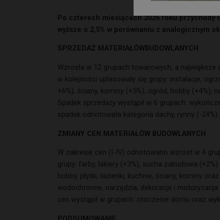
Po czterech miesiącach 2026 roku przychody G
wyższe o 2,5% w porównaniu z analogicznym ok
SPRZEDAŻ MATERIAŁÓWBUDOWLANYCH
Wzrosła w 12 grupach towarowych, a największe d
w kolejności uplasowały się grupy: instalacje, og
+6%), ściany, kominy (+5%), ogród, hobby (+4%), nar
Spadek sprzedaży wystąpił w 6 grupach: wykończen
spadek odnotowała kategoria dachy, rynny (-24%).
ZMIANY CEN MATERIAŁÓW BUDOWLANYCH
W zakresie cen (I-IV) odnotowano wzrost w 4 grup
grupy: farby, lakiery (+3%), sucha zabudowa (+2%) o
hobby, płytki, łazienki, kuchnie, ściany, kominy 
wodochronne, narzędzia, dekoracje i motoryzacja
cen wystąpił w grupach: otoczenie domu oraz wyko
PODSUMOWANIE