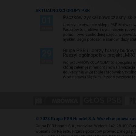
AKTUALNOŚCI GRUPY PSB
Paczków zyskał nowoczesny skl
01
Uroczyste otwarcie sklepu PSB Mrówka w 
08 2026
Paczków to urokliwe i dynamicznie rozwi
południowo-zachodniej części wojewódz
nyskim. Jego położenie stanowi duży atut.
Grupa PSB i liderzy branży budowla
29
Ruszył ogólnopolski projekt „M
07 2026
Projekt „MRÓWKOLANDIA” to specjalna in
której celem jest remont i nowa aranżacj
edukacyjnej w Zespole Placówek Szkol
Wodzisławiu Śląskim. Przedsięwzięcie re
© 2023 Grupa PSB Handel S.A. Wszelkie prawa za
Grupa PSB Handel S.A., siedziba: Wełecz 142, 28-100 Bu
wpisana do Rejestru Przedsiębiorców prowadzonego pr