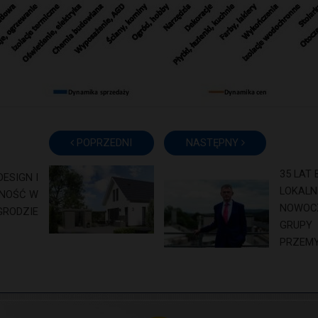
POPRZEDNI
NASTĘPNY
35 LAT 
DESIGN I
LOKALN
NOŚĆ W
NOWOC
GRODZIE
GRUPY
PRZEM