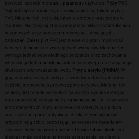
trwałość, sposób montażu i parametry użytkowe.
Płyty PVC
Najbardziej ekonomicznym rozwiązaniem są faliste płyty z
PVC. Materiał ten jest lekki, łatwy w obróbce oraz prosty w
montażu. Najczęściej stosowany jest w lekkich konstrukcjach
sezonowych oraz podczas modernizacji istniejących
zadaszeń. Zaletą płyt PVC jest niewielki ciężar i możliwość
łatwego docinania do wymaganych wymiarów. Materiał ten
wymaga jednak odpowiedniego podparcia oraz zachowania
właściwego kąta nachylenia połaci dachowej, umożliwiającego
skuteczne odprowadzanie wody.
Płyty z akrylu (PMMA)
W
grupie nowoczesnych pokryć z tworzyw sztucznych coraz
częściej stosowane są również płyty akrylowe. Materiał ten
ceniony jest przede wszystkim za bardzo wysoką estetykę
oraz odporność na działanie promieniowania UV i czynników
atmosferycznych. Płyty akrylowe charakteryzują się dużą
przejrzystością oraz połyskiem, dzięki czemu wizualnie
przypominają szkło, pozostając jednocześnie materiałem
lżejszym i łatwiejszym w obróbce. Powierzchnia akrylu jest
gładka i mniej podatna na trwałe zabrudzenia, co ułatwia