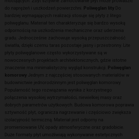
mocujących. Zbyt sztywne zamocowanie płyt może prowadzić
do naprężeń i uszkodzeń powierzchni.
Poliwęglan lity
Do
bardziej wymagających realizacji stosuje się płyty z litego
poliwęglanu. Materiał ten charakteryzuje się bardzo wysoką
odpornością na uszkodzenia mechaniczne oraz uderzenia
gradu. Jednocześnie zachowuje wysoką przepuszczalność
światła, dzięki czemu taras pozostaje jasny i przestronny. Lite
płyty poliwęglanowe często wykorzystywane są w
nowoczesnych projektach architektonicznych, gdzie istotne
znaczenie ma minimalistyczny wygląd konstrukcji.
Poliwęglan
komorowy
Jednym z najczęściej stosowanych materiałów w
budownictwie jednorodzinnym jest poliwęglan komorowy.
Popularność tego rozwiązania wynika z korzystnego
połączenia wysokiej wytrzymałości, niewielkiej masy oraz
dobrych parametrów użytkowych. Budowa komorowa poprawia
sztywność płyt, ogranicza nagrzewanie i częściowo zwiększa
izolacyjność termiczną. Materiał jest odporny na
promieniowanie UV, opady atmosferyczne oraz gradobicie.
Duże formaty płyt umożliwiają wykonywanie estetycznych