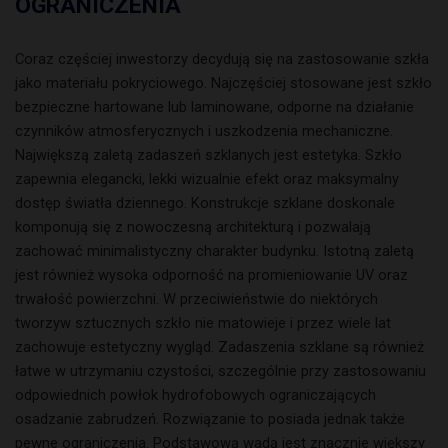
OGRANICZENIA
Coraz częściej inwestorzy decydują się na zastosowanie szkła
jako materiału pokryciowego. Najczęściej stosowane jest szkło
bezpieczne hartowane lub laminowane, odporne na działanie
czynników atmosferycznych i uszkodzenia mechaniczne.
Największą zaletą zadaszeń szklanych jest estetyka. Szkło
zapewnia elegancki, lekki wizualnie efekt oraz maksymalny
dostęp światła dziennego. Konstrukcje szklane doskonale
komponują się z nowoczesną architekturą i pozwalają
zachować minimalistyczny charakter budynku. Istotną zaletą
jest również wysoka odporność na promieniowanie UV oraz
trwałość powierzchni. W przeciwieństwie do niektórych
tworzyw sztucznych szkło nie matowieje i przez wiele lat
zachowuje estetyczny wygląd. Zadaszenia szklane są również
łatwe w utrzymaniu czystości, szczególnie przy zastosowaniu
odpowiednich powłok hydrofobowych ograniczających
osadzanie zabrudzeń. Rozwiązanie to posiada jednak także
pewne ograniczenia. Podstawową wadą jest znacznie większy