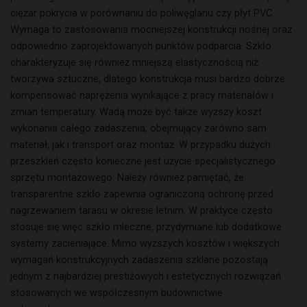
ciężar pokrycia w porównaniu do poliwęglanu czy płyt PVC.
Wymaga to zastosowania mocniejszej konstrukcji nośnej oraz
odpowiednio zaprojektowanych punktów podparcia. Szkło
charakteryzuje się również mniejszą elastycznością niż
tworzywa sztuczne, dlatego konstrukcja musi bardzo dobrze
kompensować naprężenia wynikające z pracy materiałów i
zmian temperatury. Wadą może być także wyższy koszt
wykonania całego zadaszenia, obejmujący zarówno sam
materiał, jak i transport oraz montaż. W przypadku dużych
przeszkleń często konieczne jest użycie specjalistycznego
sprzętu montażowego. Należy również pamiętać, że
transparentne szkło zapewnia ograniczoną ochronę przed
nagrzewaniem tarasu w okresie letnim. W praktyce często
stosuje się więc szkło mleczne, przydymiane lub dodatkowe
systemy zacieniające. Mimo wyższych kosztów i większych
wymagań konstrukcyjnych zadaszenia szklane pozostają
jednym z najbardziej prestiżowych i estetycznych rozwiązań
stosowanych we współczesnym budownictwie