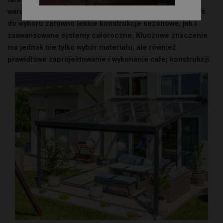
warunki atmosferyczne. W praktyce inwestorzy mają dziś
do wyboru zarówno lekkie konstrukcje sezonowe, jak i
zaawansowane systemy całoroczne. Kluczowe znaczenie
ma jednak nie tylko wybór materiału, ale również
prawidłowe zaprojektowanie i wykonanie całej konstrukcji.