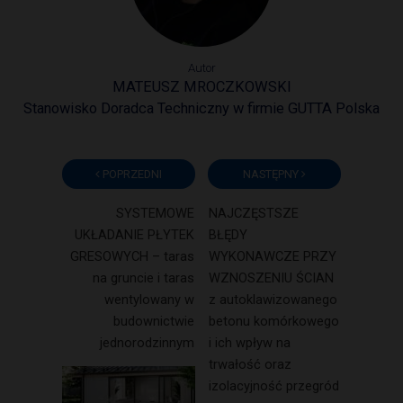
Autor
MATEUSZ MROCZKOWSKI
Stanowisko Doradca Techniczny w firmie GUTTA Polska
POPRZEDNI
NASTĘPNY
SYSTEMOWE
NAJCZĘSTSZE
UKŁADANIE PŁYTEK
BŁĘDY
GRESOWYCH – taras
WYKONAWCZE PRZY
na gruncie i taras
WZNOSZENIU ŚCIAN
wentylowany w
z autoklawizowanego
budownictwie
betonu komórkowego
jednorodzinnym
i ich wpływ na
trwałość oraz
izolacyjność przegród