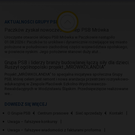
AKTUALNOŚCI GRUPY PSB
Paczków zyskał nowoczesny sklep PSB Mrówka
Uroczyste otwarcie sklepu PSB Mrówka w Paczkowie nastąpiło
01.08.2026 r. Paczków to urokliwe i dynamicznie rozwijające się miasto
położone w południowo-zachodniej części województwa opolskiego,
w powiecie nyskim. Jego położenie stanowi duży atut...
Grupa PSB i liderzy branży budowlanej łączą siły dla dzieci.
Ruszył ogólnopolski projekt „MRÓWKOLANDIA”
Projekt „MRÓWKOLANDIA” to specjalna inicjatywa społeczna Grupy
PSB, której celem jest remont i nowa aranżacja przestrzeni rozrywkowo-
edukacyjnej w Zespole Placówek Szkolno-Wychowawczo-
Rewalidacyjnych w Wodzisławiu Śląskim. Przedsięwzięcie realizowane
we...
DOWIEDZ SIĘ WIĘCEJ
O Grupie PSB
Centrum prasowe
Sieć sprzedaży
Kontakt
Uwaga – fałszywe konkursy
Uwaga – fałszywe wiadomości z fakturami proforma