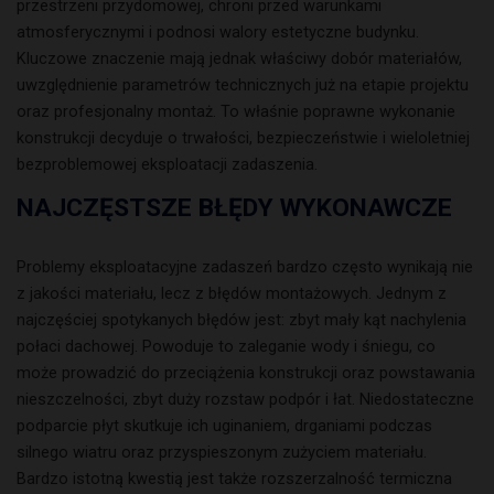
przestrzeni przydomowej, chroni przed warunkami
atmosferycznymi i podnosi walory estetyczne budynku.
Kluczowe znaczenie mają jednak właściwy dobór materiałów,
uwzględnienie parametrów technicznych już na etapie projektu
oraz profesjonalny montaż. To właśnie poprawne wykonanie
konstrukcji decyduje o trwałości, bezpieczeństwie i wieloletniej
bezproblemowej eksploatacji zadaszenia.
NAJCZĘSTSZE BŁĘDY WYKONAWCZE
Problemy eksploatacyjne zadaszeń bardzo często wynikają nie
z jakości materiału, lecz z błędów montażowych. Jednym z
najczęściej spotykanych błędów jest: zbyt mały kąt nachylenia
połaci dachowej. Powoduje to zaleganie wody i śniegu, co
może prowadzić do przeciążenia konstrukcji oraz powstawania
nieszczelności, zbyt duży rozstaw podpór i łat. Niedostateczne
podparcie płyt skutkuje ich uginaniem, drganiami podczas
silnego wiatru oraz przyspieszonym zużyciem materiału.
Bardzo istotną kwestią jest także rozszerzalność termiczna