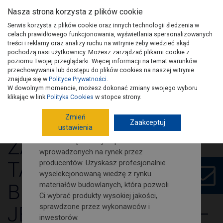
Nasza strona korzysta z plików cookie
Serwis korzysta z plików cookie oraz innych technologii śledzenia w
celach prawidłowego funkcjonowania, wyświetlania spersonalizowanych
treści i reklamy oraz analizy ruchu na witrynie żeby wiedzieć skąd
pochodzą nasi użytkownicy. Możesz zarządzać plikami cookie z
Zamów nasz newsletter i śledź
poziomu Twojej przeglądarki. Więcej informacji na temat warunków
na bieżąco nowości i porady
przechowywania lub dostępu do plików cookies na naszej witrynie
budowlano-remontowe!
znajduje się w
Polityce Prywatności
.
W dowolnym momencie, możesz dokonać zmiany swojego wyboru
Wydania PSB
Artykuły
Kontakt
Na naszej stronie znajdziesz porady
klikając w link
Polityka Cookies
w stopce strony.
dotyczące poszczególnych etapów
Zmień
budowy domu. Jak również wypowiedzi i
Zaakceptuj
ustawienia
opinie fachowców budowlanych.
ZADASZENIA
Dowiesz się o nowych produktach
wprowadzonych na rynek przez
TARASÓW W
producentów. Uzyskasz profesjonalnie
wyselekcjonowaną wiedzę z rynku
BUDOWNICTWIE
materiałów budowlanych, która pozwoli
Ci wybrać produkty wysokiej jakości,
sprawdzone przez wykonawców i
JEDNORODZINNYM –
inwestorów.