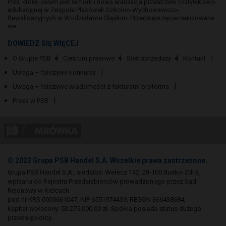
PSB, której celem jest remont i nowa aranżacja przestrzeni rozrywkowo-
edukacyjnej w Zespole Placówek Szkolno-Wychowawczo-
Rewalidacyjnych w Wodzisławiu Śląskim. Przedsięwzięcie realizowane
we...
DOWIEDZ SIĘ WIĘCEJ
O Grupie PSB
Centrum prasowe
Sieć sprzedaży
Kontakt
Uwaga – fałszywe konkursy
Uwaga – fałszywe wiadomości z fakturami proforma
Praca w PSB
© 2023 Grupa PSB Handel S.A. Wszelkie prawa zastrzeżone.
Grupa PSB Handel S.A., siedziba: Wełecz 142, 28-100 Busko-Zdrój
wpisana do Rejestru Przedsiębiorców prowadzonego przez Sąd
Rejonowy w Kielcach
pod nr KRS 0000661047, NIP 6551974439, REGON 366438684,
kapitał wpłacony: 53.275.000,00 zł. Spółka posiada status dużego
przedsiębiorcy.