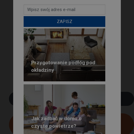
ZAPISZ
Przygotowanie podłóg pod
okładziny
POBIERZ PDF
Jak zadbać w domu o
BEZPŁATNA
czyste powietrze?
PRENUMERATA GŁOSU PSB