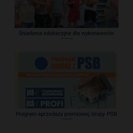
Śniadania edukacyjne dla wykonawców
Program sprzedaży premiowej Grupy PSB