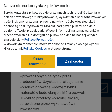
Nasza strona korzysta z plików cookie
Serwis korzysta z plików cookie oraz innych technologii śledzenia w
celach prawidłowego funkcjonowania, wyświetlania spersonalizowanych
treści i reklamy oraz analizy ruchu na witrynie żeby wiedzieć skąd
pochodzą nasi użytkownicy. Możesz zarządzać plikami cookie z
Zamów nasz newsletter i śledź
poziomu Twojej przeglądarki. Więcej informacji na temat warunków
na bieżąco nowości i porady
przechowywania lub dostępu do plików cookies na naszej witrynie
budowlano-remontowe!
znajduje się w
Polityce Prywatności
.
W dowolnym momencie, możesz dokonać zmiany swojego wyboru
Wydania PSB
Artykuły
Kontakt
Na naszej stronie znajdziesz porady
klikając w link
Polityka Cookies
w stopce strony.
dotyczące poszczególnych etapów
Zmień
budowy domu. Jak również wypowiedzi i
Zaakceptuj
ustawienia
opinie fachowców budowlanych.
Dowiesz się o nowych produktach
wprowadzonych na rynek przez
Aktualne wydanie: nr 4(112)/2019
producentów. Uzyskasz profesjonalnie
wyselekcjonowaną wiedzę z rynku
materiałów budowlanych, która pozwoli
Ci wybrać produkty wysokiej jakości,
sprawdzone przez wykonawców i
inwestorów.