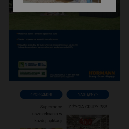
POPRZEDNI
NASTĘPNY
Supermoce
Z ŻYCIA GRUPY PSB
uszczelniania w
każdej aplikacji