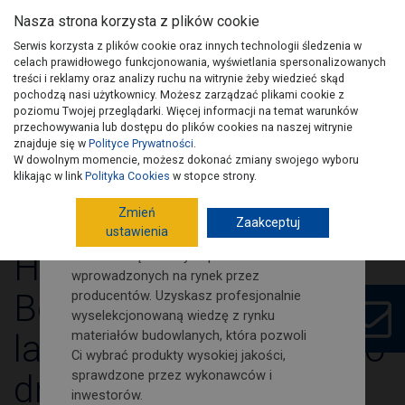
Nasza strona korzysta z plików cookie
Serwis korzysta z plików cookie oraz innych technologii śledzenia w
celach prawidłowego funkcjonowania, wyświetlania spersonalizowanych
treści i reklamy oraz analizy ruchu na witrynie żeby wiedzieć skąd
pochodzą nasi użytkownicy. Możesz zarządzać plikami cookie z
Zamów nasz newsletter i śledź
poziomu Twojej przeglądarki. Więcej informacji na temat warunków
na bieżąco nowości i porady
przechowywania lub dostępu do plików cookies na naszej witrynie
budowlano-remontowe!
znajduje się w
Polityce Prywatności
.
W dowolnym momencie, możesz dokonać zmiany swojego wyboru
Wydania PSB
Artykuły
Kontakt
Na naszej stronie znajdziesz porady
klikając w link
Polityka Cookies
w stopce strony.
dotyczące poszczególnych etapów
Zmień
budowy domu. Jak również wypowiedzi i
Zaakceptuj
ustawienia
opinie fachowców budowlanych.
Hörmann.
Dowiesz się o nowych produktach
wprowadzonych na rynek przez
Bezpieczeństwo na
producentów. Uzyskasz profesjonalnie
wyselekcjonowaną wiedzę z rynku
lata, pewność każdego
materiałów budowlanych, która pozwoli
Ci wybrać produkty wysokiej jakości,
sprawdzone przez wykonawców i
dnia
inwestorów.