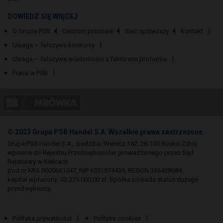
DOWIEDZ SIĘ WIĘCEJ
O Grupie PSB
Centrum prasowe
Sieć sprzedaży
Kontakt
Uwaga – fałszywe konkursy
Uwaga – fałszywe wiadomości z fakturami proforma
Praca w PSB
© 2023 Grupa PSB Handel S.A. Wszelkie prawa zastrzeżone.
Grupa PSB Handel S.A., siedziba: Wełecz 142, 28-100 Busko-Zdrój
wpisana do Rejestru Przedsiębiorców prowadzonego przez Sąd
Rejonowy w Kielcach
pod nr KRS 0000661047, NIP 6551974439, REGON 366438684,
kapitał wpłacony: 53.275.000,00 zł. Spółka posiada status dużego
przedsiębiorcy.
Polityka prywatności
Polityka cookies