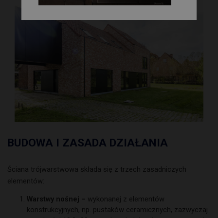
BUDOWA I ZASADA DZIAŁANIA
Ściana trójwarstwowa składa się z trzech zasadniczych
elementów:
Warstwy nośnej –
wykonanej z elementów
konstrukcyjnych, np. pustaków ceramicznych, zazwyczaj