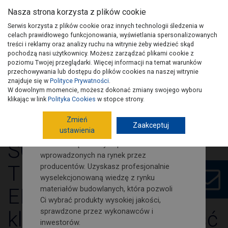
Nasza strona korzysta z plików cookie
Serwis korzysta z plików cookie oraz innych technologii śledzenia w
celach prawidłowego funkcjonowania, wyświetlania spersonalizowanych
treści i reklamy oraz analizy ruchu na witrynie żeby wiedzieć skąd
pochodzą nasi użytkownicy. Możesz zarządzać plikami cookie z
Zamów nasz newsletter i śledź
poziomu Twojej przeglądarki. Więcej informacji na temat warunków
na bieżąco nowości i porady
przechowywania lub dostępu do plików cookies na naszej witrynie
budowlano-remontowe!
znajduje się w
Polityce Prywatności
.
W dowolnym momencie, możesz dokonać zmiany swojego wyboru
Wydania PSB
Artykuły
Kontakt
Na naszej stronie znajdziesz porady
klikając w link
Polityka Cookies
w stopce strony.
dotyczące poszczególnych etapów
Zmień
budowy domu. Jak również wypowiedzi i
Zaakceptuj
ustawienia
opinie fachowców budowlanych.
ŚCIANA
Dowiesz się o nowych produktach
wprowadzonych na rynek przez
TRÓJWARSTWOWA Z
producentów. Uzyskasz profesjonalnie
wyselekcjonowaną wiedzę z rynku
ELEWACJĄ z cegły
materiałów budowlanych, która pozwoli
Ci wybrać produkty wysokiej jakości,
sprawdzone przez wykonawców i
klinkierowej – trwałość
inwestorów.