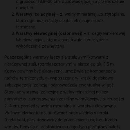
o grubości 18,8–30 cm, odpowiadającej za przenoszenie
obciążeń.
Warstwy izolacyjnej –
z wełny mineralnej lub styropianu,
która ogranicza straty ciepła i eliminuje mostki
termiczne.
Warstwy elewacyjnej (osłonowej) –
z cegły klinkierowej
lub elewacyjnej, stanowiącej trwałe i estetyczne
wykończenie zewnętrzne.
Poszczególne warstwy łączy się stalowymi kotwami z
nierdzewnej stali, rozmieszczonymi w siatce co ok. 0,5 m.
Kotwy powinny być elastyczne, umożliwiając kompensację
ruchów termicznych, a wyposażone w krążki dociskowe
zabezpieczają izolację i odprowadzają ewentualną wilgoć.
Stosując warstwę izolacyjną z wełny mineralnej należy
pamiętać o zastosowaniu szczeliny wentylacyjnej, o grubości
2–4 cm, pomiędzy wełną mineralną a warstwą elewacyjną.
Ważnym elementem jest również odpowiednio szeroki
fundament, przystosowany do przeniesienia ciężaru trzech
warstw. Decyzję o zastosowaniu tego typu przegrody należy