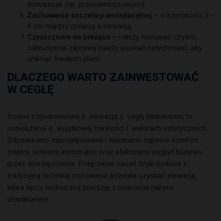
domieszek (np. przeciwmrozowych).
Zachowanie szczeliny wentylacyjnej
– o szerokości 2–
4 cm między izolacją a elewacją.
Czyszczenie na bieżąco
– należy murować czysto,
zabrudzenia zaprawą należy usuwać natychmiast, aby
uniknąć trwałych plam.
DLACZEGO WARTO ZAINWESTOWAĆ
W CEGŁĘ
Ściana trójwarstwowa z elewacją z cegły klinkierowej to
rozwiązanie o wyjątkowej trwałości i walorach estetycznych.
Odpowiednio zaprojektowana i wykonana zapewni komfort
cieplny, ochronę konstrukcji oraz efektowny wygląd budynku
przez dziesięciolecia. Połączenie zasad fizyki budowli z
tradycyjną techniką murowania pozwala uzyskać elewację,
która łączy techniczną precyzję z niepowtarzalnym
charakterem.