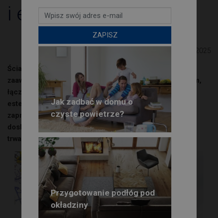
i estetyka
ZAPISZ
Październik 2025
Ściana trójwarstwowa to jedno z najbardziej
zaawansowanych rozwiązań w budownictwie murowanym,
łączące wysokie parametry izolacyjne z ponadczasową
Jak zadbać w domu o
estetyką elewacji z cegły klinkierowej. Odpowiednio
czyste powietrze?
zaprojektowana i wykonana konstrukcja zapewnia
doskonałą ochronę cieplną, akustyczną oraz wyjątkową
trwałość.
Przygotowanie podłóg pod
okładziny