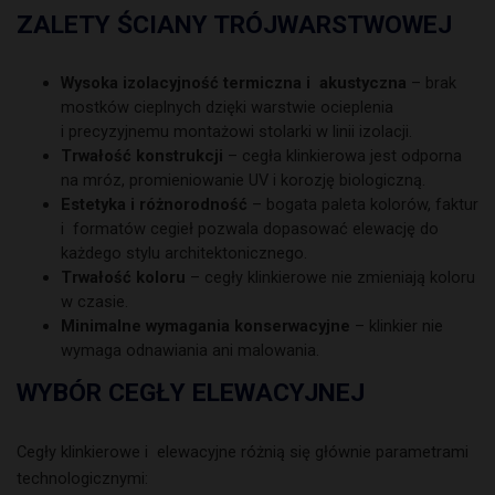
ZALETY ŚCIANY TRÓJWARSTWOWEJ
Wysoka izolacyjność termiczna i akustyczna
– brak
mostków cieplnych dzięki warstwie ocieplenia
i precyzyjnemu montażowi stolarki w linii izolacji.
Trwałość konstrukcji
– cegła klinkierowa jest odporna
na mróz, promieniowanie UV i korozję biologiczną.
Estetyka i różnorodność
– bogata paleta kolorów, faktur
i formatów cegieł pozwala dopasować elewację do
każdego stylu architektonicznego.
Trwałość koloru
– cegły klinkierowe nie zmieniają koloru
w czasie.
Minimalne wymagania konserwacyjne
– klinkier nie
wymaga odnawiania ani malowania.
WYBÓR CEGŁY ELEWACYJNEJ
Cegły klinkierowe i elewacyjne różnią się głównie parametrami
technologicznymi: