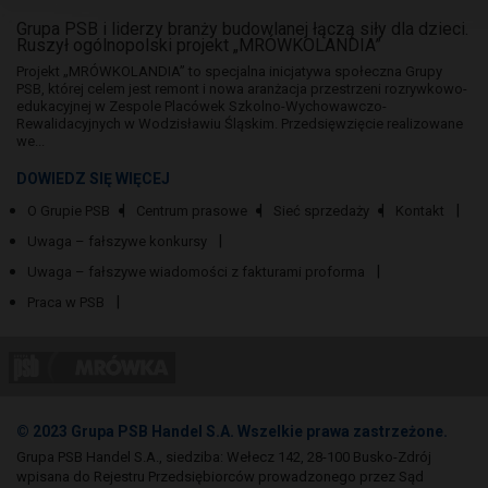
Grupa PSB i liderzy branży budowlanej łączą siły dla dzieci.
Ruszył ogólnopolski projekt „MRÓWKOLANDIA”
Projekt „MRÓWKOLANDIA” to specjalna inicjatywa społeczna Grupy
PSB, której celem jest remont i nowa aranżacja przestrzeni rozrywkowo-
edukacyjnej w Zespole Placówek Szkolno-Wychowawczo-
Rewalidacyjnych w Wodzisławiu Śląskim. Przedsięwzięcie realizowane
we...
DOWIEDZ SIĘ WIĘCEJ
O Grupie PSB
Centrum prasowe
Sieć sprzedaży
Kontakt
Uwaga – fałszywe konkursy
Uwaga – fałszywe wiadomości z fakturami proforma
Praca w PSB
© 2023 Grupa PSB Handel S.A. Wszelkie prawa zastrzeżone.
Grupa PSB Handel S.A., siedziba: Wełecz 142, 28-100 Busko-Zdrój
wpisana do Rejestru Przedsiębiorców prowadzonego przez Sąd