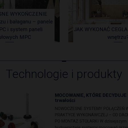
NE WYKOŃCZENIE
zu i bałaganu – panele
PC i system paneli
JAK WYKONAĆ CEGLA
ułowych MPC
wnętrzu
Technologie i produkty
MOCOWANIE, KTÓRE DECYDUJE 
trwałości
NOWOCZESNE SYSTEMY POŁĄCZEŃ 
PRAKTYCE WYKONAWCZEJ – OD DA
PO MONTAŻ STOLARKI W dzisiejszym
budownictwie systemy mocowań przes