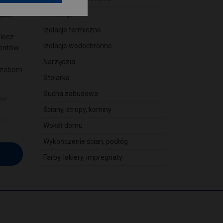
Instalacje
dkie
Izolacje termiczne
 lecz
Izolacje wodochronne
ientów
Narzędzia
trzebom
Stolarka
Sucha zabudowa
ów
Ściany, stropy, kominy
ów i
Wokół domu
dziwa
Wykończenie ścian, podłóg
Moja
Farby, lakiery, impregnaty
mi i
em
kcji.
eklam.