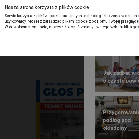
Nasza strona korzysta z plików cookie
O Grupie PSB
Dostawcy
Jak dołąc
Serwis korzysta z plików cookie oraz innych technologii śledzenia w celach
użytkownicy. Możesz zarządzać plikami cookie z poziomu Twojej przeglądark
Produkty
Gdzi
W dowolnym momencie, możesz dokonać zmiany swojego wyboru klikając w
Jak zadbać w
o czyste powi
Ak
nr
Przygotowani
podłóg pod
okładziny
Wykońc