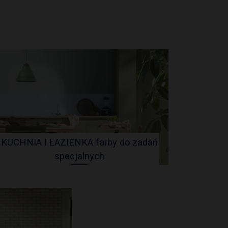
atu
ent
dważnie
ce „Z
15.
anych”
PSB w
KUCHNIA I ŁAZIENKA farby do zadań
ałów
jsze
specjalnych