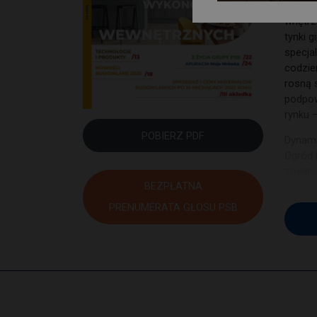
ambitn
wnętrz
tynki 
specjal
codzie
rosną 
podpow
rynku –
POBIERZ PDF
Dynami
Ogród 
zmiana
BEZPŁATNA
ponad 
zmiana 
PRENUMERATA GŁOSU PSB
Mrówka
kierun
klienta
konkur
autors
Redakc
nadesł