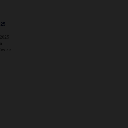
025
 2025
a
dów ze