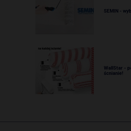
SEMIN - wyb
WallStar - p
ścnianie!