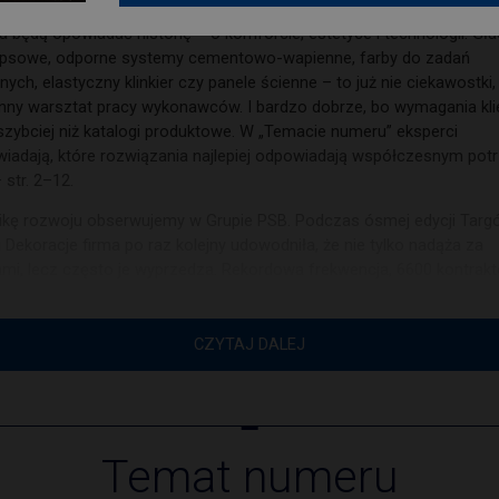
e. Kiedyś wystarczały nam zwykłe tynki i farby. Dziś oczekujemy, że
a będą opowiadać historię – o komforcie, estetyce i technologii. Gła
gipsowe, odporne systemy cementowo-wapienne, farby do zadań
nych, elastyczny klinkier czy panele ścienne – to już nie ciekawostki,
nny warsztat pracy wykonawców. I bardzo dobrze, bo wymagania kl
szybciej niż katalogi produktowe. W „Temacie numeru” eksperci
iadają, które rozwiązania najlepiej odpowiadają współczesnym po
 str. 2–12.
kę rozwoju obserwujemy w Grupie PSB. Podczas ósmej edycji Targ
i Dekoracje firma po raz kolejny udowodniła, że nie tylko nadąża za
mi, lecz często je wyprzedza. Rekordowa frekwencja, 6600 kontrakt
126 mln zł wartości zamówień mówią same za siebie. Jednak praw
odbywa się gdzie indziej — w strefie cyfryzacji. Premiera aplikacji „
” czy rozwój programu lojalnościowego PSB Plus to kolejne kroki w
CZYTAJ DALEJ
ku nowoczesnego, omnichannelowego modelu współpracy z partnera
mi. To właśnie takie inicjatywy sprawiają, że sieć rośnie szybciej niż
encja — czego dowodzą liczne Wszystkie materiały są objęte praw
kim. Przedruki i wykorzystywanie materiałów wyłącznie za zgodą reda
Temat numeru
ja zastrzega sobie prawo do skracania tekstów i zmiany tytułów
anych materiałów. Redakcja nie ponosi odpowiedzialności za treść r