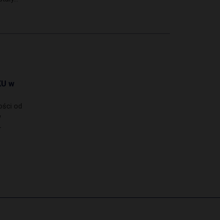
U w
ości od
w
–