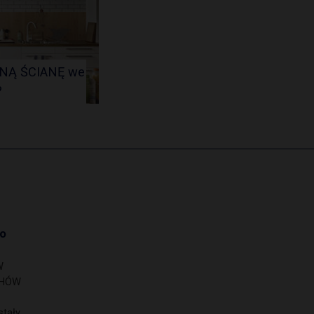
NĄ ŚCIANĘ we
?
o
W
CHÓW
tały…