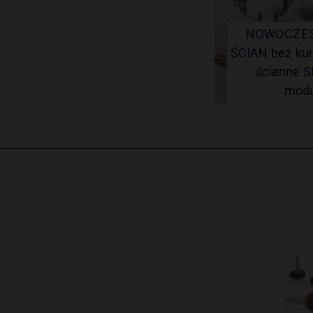
NOWOCZES
ŚCIAN bez kur
ścienne S
mod