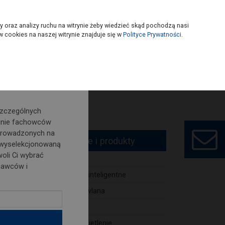
owoczesny
Wybierz sklep
y oraz analizy ruchu na witrynie żeby wiedzieć skąd pochodzą nasi
 cookies na naszej witrynie znajduje się w
Polityce Prywatności
.
o nowości i
szczególnych
inie fachowców
prowadzonych na
Technologie i produkty
 wyselekcjonowaną
oli Ci wybrać
BHP
nawców i
Budownictwo inteligentne
Chemia budowlana
Dachy, rynny
 tak
Elektryka, oświetlenie