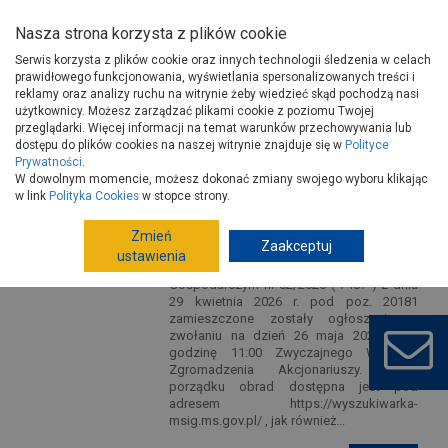
Nasza strona korzysta z plików cookie
Serwis korzysta z plików cookie oraz innych technologii śledzenia w celach
prawidłowego funkcjonowania, wyświetlania spersonalizowanych treści i
reklamy oraz analizy ruchu na witrynie żeby wiedzieć skąd pochodzą nasi
użytkownicy. Możesz zarządzać plikami cookie z poziomu Twojej
przeglądarki. Więcej informacji na temat warunków przechowywania lub
dostępu do plików cookies na naszej witrynie znajduje się w
Polityce
Prywatności
.
Informacja o publikacji ogłoszenia
W dowolnym momencie, możesz dokonać zmiany swojego wyboru klikając
w Monitorze Sądowym i
w link
Polityka Cookies
w stopce strony.
Gospodarczym
2026-05-04
Zmień
Zaakceptuj
Grupa PSB Handel S.A. w Wełeczu
ustawienia
informuje, że w Monitorze Sądowym i
Gospodarczym nr 82/2026 ( 7487 ) z dnia
29 kwietnia 2026 r. pod poz. 20181
zamieszczone zostały ogłoszenia o
zwołaniu na dzień 26 maja 2026 r. na
godzinę 11:00 Zwyczajnego Walnego
Zgromadzenia Akcjonariuszy. Treść
porządku obrad dostępna jest pod
adresem https://wyszukiwarka-
msig.ms.gov.pl/ , jak również...