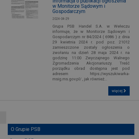
Informacja o publikacji ogłoszenia
w Monitorze Sądowym i
Gospodarczym
2024-04-29
Grupa PSB Handel S.A. w Wełeczu
informuje, że w Monitorze Sądowym i
Gospodarczym nr 84/2024 ( 6986 ) z dnia
29 kwietnia 2024 r. pod poz. 21012
zamieszczone zostały ogłoszenia o
zwołaniu na dzień 28 maja 2024 r. na
godzinę 11:00 Zwyczajnego Walnego
Zgromadzenia Akcjonariuszy. Treść
porządku obrad dostępna jest pod
adresem https://wyszukiwarka-
msig.ms.gov.pl/ , jak również...
więcej
O Grupie PSB