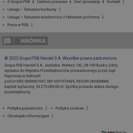
O Grupie PSB
Centrum prasowe
Sieć sprzedaży
Kontakt
Uwaga – fałszywe konkursy
Uwaga – fałszywe wiadomości z fakturami proforma
Praca w PSB
© 2023 Grupa PSB Handel S.A. Wszelkie prawa zastrzeżone.
Grupa PSB Handel S.A., siedziba: Wełecz 142, 28-100 Busko-Zdrój
wpisana do Rejestru Przedsiębiorców prowadzonego przez Sąd
Rejonowy w Kielcach
pod nr KRS 0000661047, NIP 6551974439, REGON 366438684,
kapitał wpłacony: 53.275.000,00 zł. Spółka posiada status dużego
przedsiębiorcy.
Polityka prywatności
Polityka cookies
Obowiązki informacyjne