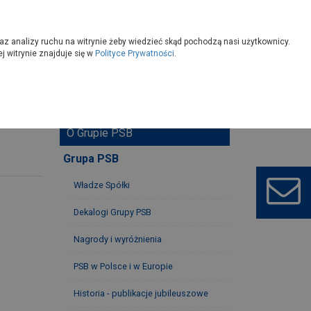
owoczesny
Wybierz sklep
az analizy ruchu na witrynie żeby wiedzieć skąd pochodzą nasi użytkownicy.
 witrynie znajduje się w
Polityce Prywatności
.
O Grupie PSB
Grupa PSB
Władze Spółki
Dekalogi Grupy PSB
Nagrody i wyróżnienia
PSB w Polsce i w Europie
Historia - publikacje jubileuszowe