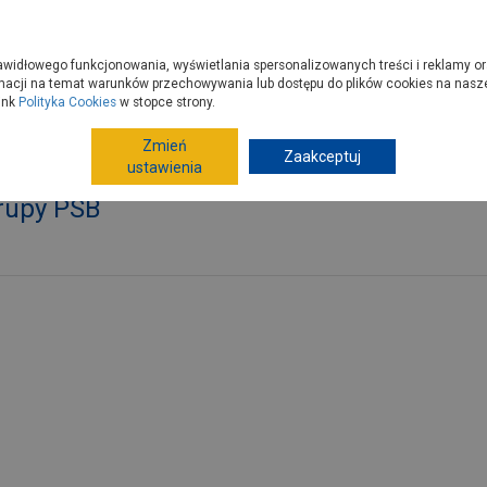
zyć do PSB?
Budowa domu - krok po kroku
Dla Fachowców
Dom N
rawidłowego funkcjonowania, wyświetlania spersonalizowanych treści i reklamy or
e kupisz
Porady
macji na temat warunków przechowywania lub dostępu do plików cookies na naszej
ink
Polityka Cookies
w stopce strony.
Zmień
Zaakceptuj
Grupa PSB
Firmy świadczące usługi dla Grupy PSB
ustawienia
Grupy PSB