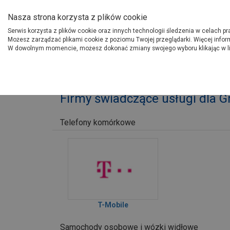
O Grupie PSB
Dostawcy
Jak dołąc
Nasza strona korzysta z plików cookie
Serwis korzysta z plików cookie oraz innych technologii śledzenia w celach p
Gdzi
Produkty
Możesz zarządzać plikami cookie z poziomu Twojej przeglądarki. Więcej infor
W dowolnym momencie, możesz dokonać zmiany swojego wyboru klikając w l
Strona główna
O Grupie PSB
Firmy świadczące usługi dla 
Telefony komórkowe
T-Mobile
Samochody osobowe i wózki widłowe