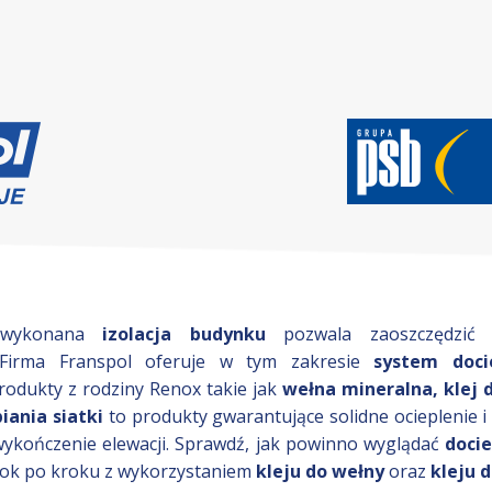
 wykonana
izolacja budynku
pozwala zaoszczędzić 
 Firma Franspol oferuje w tym zakresie
system doci
odukty z rodziny Renox takie jak
wełna mineralna, klej 
iania siatki
to produkty gwarantujące solidne ocieplenie i
wykończenie elewacji. Sprawdź, jak powinno wyglądać
doci
ok po kroku z wykorzystaniem
kleju do wełny
oraz
kleju d