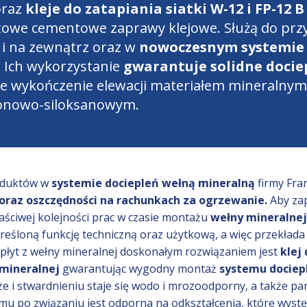
raz
kleje do zatapiania siatki W-12 i FP-12 B
otowe cementowe zaprawy klejowe. Służą do przy
i na zewnątrz oraz w
nowoczesnym systemie 
 Ich wykorzystanie
gwarantuje solidne doci
e wykończenie elewacji materiałem mineralnym
konowo-siloksanowym.
oduktów w
systemie dociepleń wełną mineralną
firmy Fra
oraz oszczędności na rachunkach za ogrzewanie.
Aby za
aściwej kolejności prac w czasie montażu
wełny mineralnej
eśloną funkcję techniczną oraz użytkową, a więc przekłada s
 płyt z wełny mineralnej doskonałym rozwiązaniem jest
klej
mineralnej
gwarantując wygodny montaż
systemu dociep
że i stwardnieniu staje się wodo i mrozoodporny, a także p
zemu po związaniu jest odporna na odkształcenia, które wystę