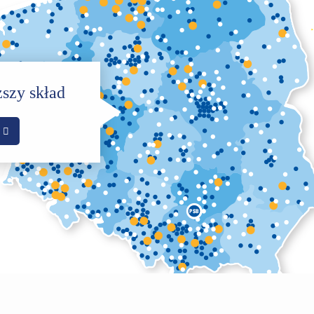
ższy skład
Ź