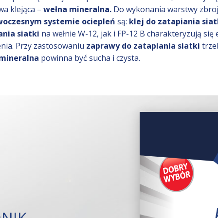
wa klejąca –
wełna mineralna.
Do wykonania warstwy zbro
oczesnym systemie ociepleń
są:
klej do zatapiania siat
ania siatki
na wełnie W-12, jak i FP-12 B charakteryzują się e
enia. Przy zastosowaniu
zaprawy do zatapiania siatki
trze
mineralna
powinna być sucha i czysta.
NIK