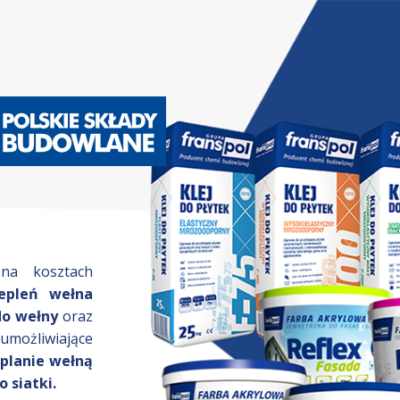
na kosztach
epleń wełna
do wełny
oraz
 umożliwiające
eplanie wełną
o siatki.