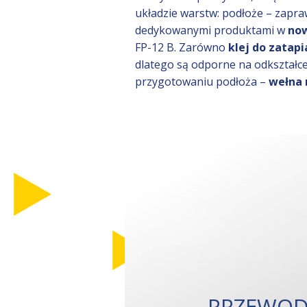
układzie warstw: podłoże – zapra
dedykowanymi produktami w
now
FP-12 B. Zarówno
klej do zatapi
dlatego są odporne na odkształc
przygotowaniu podłoża –
wełna 
PRZEWOD