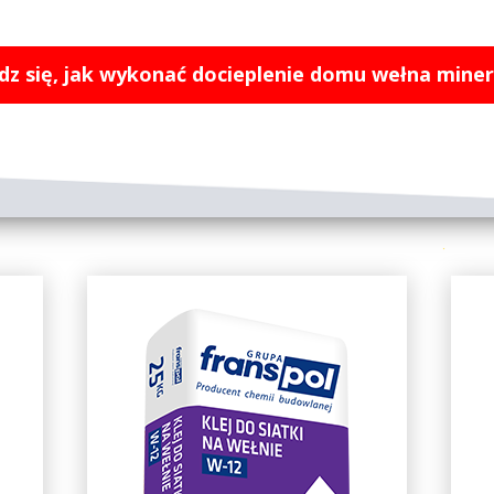
z się, jak wykonać docieplenie domu wełna mine