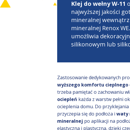
Klej do wełny W-11
o
najwyższej jakości g
mineralnej wewnątrz 
mineralnej Renox WE.
umożliwia dekoracyjn
silikonowym lub sili
Zastosowanie dedykowanych pr
wyższego komfortu cieplnego 
trzeba pamiętać o zachowaniu wł
ociepleń
każda z warstw pełni okr
ocieplenia domu. Do przyklejania
przyczepia się do podłoża i
waty 
mineralnej
po aplikacji na podło
elastyczna i plastyczna, dzięki c