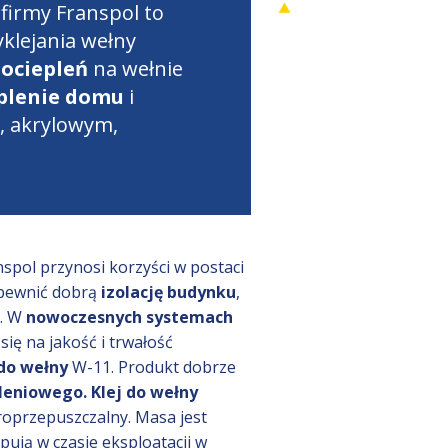
firmy Franspol to
klejania wełny
ociepleń
na wełnie
eplenie domu
i
, akrylowym,
nspol przynosi korzyści w postaci
pewnić dobrą
izolację budynku
,
. W
nowoczesnych systemach
ię na jakość i trwałość
 do wełny
W-11. Produkt dobrze
leniowego. Klej do wełny
aroprzepuszczalny. Masa jest
pują w czasie eksploatacji w