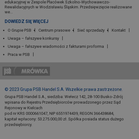
edukacyjnej w Zespole Placówek Szkolno-Wychowawczo-
Rewalidacyjnych w Wodzisławiu Śląskim. Przedsięwzięcie realizowane
we...
DOWIEDZ SIĘ WIĘCEJ
O Grupie PSB
Centrum prasowe
Sieć sprzedaży
Kontakt
Uwaga – fałszywe konkursy
Uwaga – fałszywe wiadomości z fakturami proforma
Praca w PSB
© 2023 Grupa PSB Handel S.A. Wszelkie prawa zastrzeżone.
Grupa PSB Handel S.A., siedziba: Wełecz 142, 28-100 Busko-Zdrój
wpisana do Rejestru Przedsiębiorców prowadzonego przez Sąd
Rejonowy w Kielcach
pod nr KRS 0000661047, NIP 6551974439, REGON 366438684,
kapitał wpłacony: 53.275.000,00 zł. Spółka posiada status dużego
przedsiębiorcy.