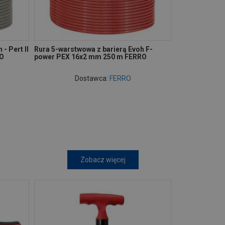
- Pert II
Rura 5-warstwowa z barierą Evoh F-
RO
power PEX 16x2 mm 250 m FERRO
Dostawca:
FERRO
Zobacz więcej