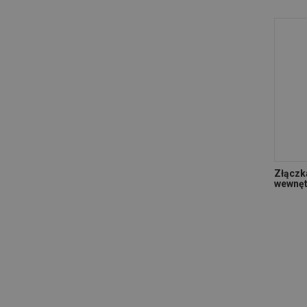
Złączk
wewnęt