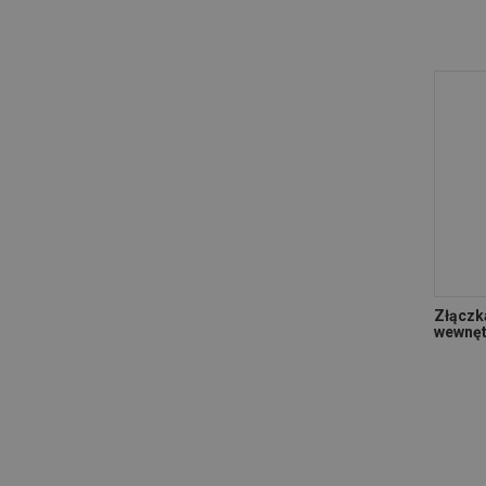
Złączk
wewnęt