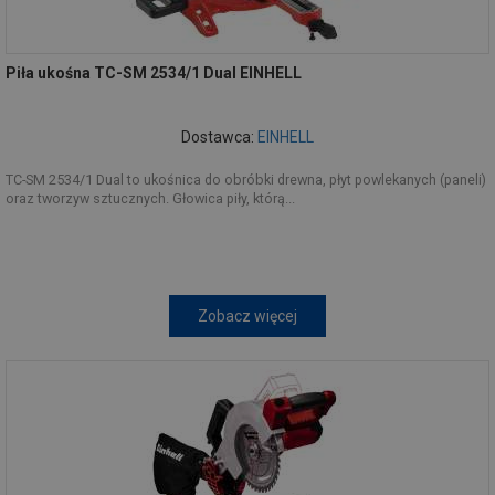
Piła ukośna TC-SM 2534/1 Dual EINHELL
Dostawca:
EINHELL
TC-SM 2534/1 Dual to ukośnica do obróbki drewna, płyt powlekanych (paneli)
oraz tworzyw sztucznych. Głowica piły, którą...
Zobacz więcej