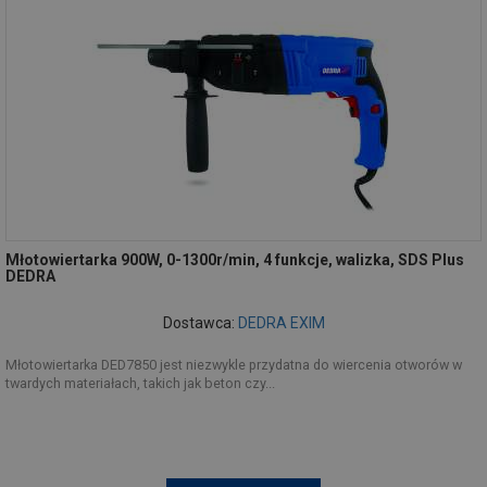
Młotowiertarka 900W, 0-1300r/min, 4 funkcje, walizka, SDS Plus
DEDRA
Dostawca:
DEDRA EXIM
Młotowiertarka DED7850 jest niezwykle przydatna do wiercenia otworów w
twardych materiałach, takich jak beton czy...