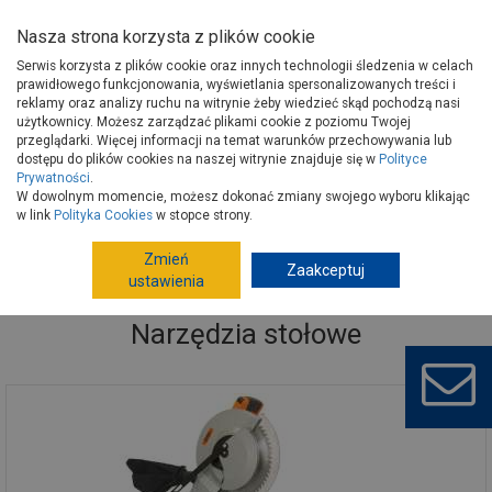
Nasza strona korzysta z plików cookie
Serwis korzysta z plików cookie oraz innych technologii śledzenia w celach
prawidłowego funkcjonowania, wyświetlania spersonalizowanych treści i
reklamy oraz analizy ruchu na witrynie żeby wiedzieć skąd pochodzą nasi
użytkownicy. Możesz zarządzać plikami cookie z poziomu Twojej
Strona główna
Narzędzia
Elektronarzędzia, osprzęt
przeglądarki. Więcej informacji na temat warunków przechowywania lub
Narzędzia stołowe
dostępu do plików cookies na naszej witrynie znajduje się w
Polityce
Prywatności
.
W dowolnym momencie, możesz dokonać zmiany swojego wyboru klikając
w link
Polityka Cookies
w stopce strony.
Zmień
Zaakceptuj
ustawienia
Narzędzia stołowe