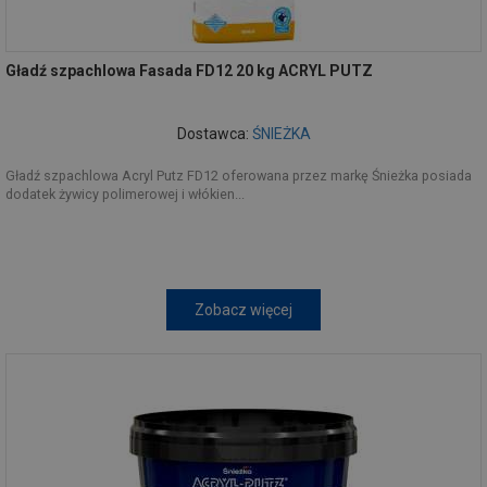
Gładź szpachlowa Fasada FD12 20 kg ACRYL PUTZ
Dostawca:
ŚNIEŻKA
Gładź szpachlowa Acryl Putz FD12 oferowana przez markę Śnieżka posiada
dodatek żywicy polimerowej i włókien...
Zobacz więcej