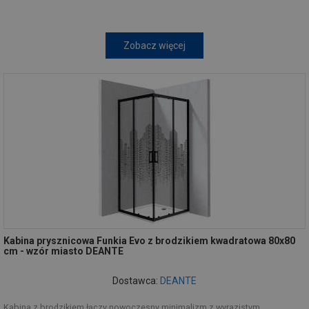
Zobacz więcej
Kabina prysznicowa Funkia Evo z brodzikiem kwadratowa 80x80
cm - wzór miasto DEANTE
Dostawca:
DEANTE
Kabina z brodzikiem łączy nowoczesny minimalizm z wyrazistym,