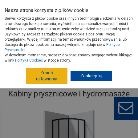
Nasza strona korzysta z plików cookie
Serwis korzysta z plików cookie oraz innych technologii śledzenia w celach
prawidłowego funkcjonowania, wyświetlania spersonalizowanych treści i
reklamy oraz analizy ruchu na witrynie żeby wiedzieć skąd pochodzą nasi
użytkownicy. Możesz zarządzać plikami cookie z poziomu Twojej
Strona główna
Wyposażenie
Prysznice
przeglądarki. Więcej informacji na temat warunków przechowywania lub
Kabiny prysznicowe i hydromasaże
dostępu do plików cookies na naszej witrynie znajduje się w
Polityce
Prywatności
.
W dowolnym momencie, możesz dokonać zmiany swojego wyboru klikając
w link
Polityka Cookies
w stopce strony.
Zmień
Zaakceptuj
ustawienia
Kabiny prysznicowe i hydromasaże