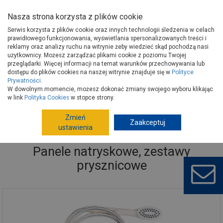
Nasza strona korzysta z plików cookie
Serwis korzysta z plików cookie oraz innych technologii śledzenia w celach
prawidłowego funkcjonowania, wyświetlania spersonalizowanych treści i
reklamy oraz analizy ruchu na witrynie żeby wiedzieć skąd pochodzą nasi
użytkownicy. Możesz zarządzać plikami cookie z poziomu Twojej
Strona główna
Wyposażenie
Wyposażenie łazienek
przeglądarki. Więcej informacji na temat warunków przechowywania lub
Panele natryskowe, zestawy prysznicowe
dostępu do plików cookies na naszej witrynie znajduje się w
Polityce
Prywatności
.
W dowolnym momencie, możesz dokonać zmiany swojego wyboru klikając
w link
Polityka Cookies
w stopce strony.
Zmień
Zaakceptuj
ustawienia
Panele natryskowe, zestawy
prysznicowe