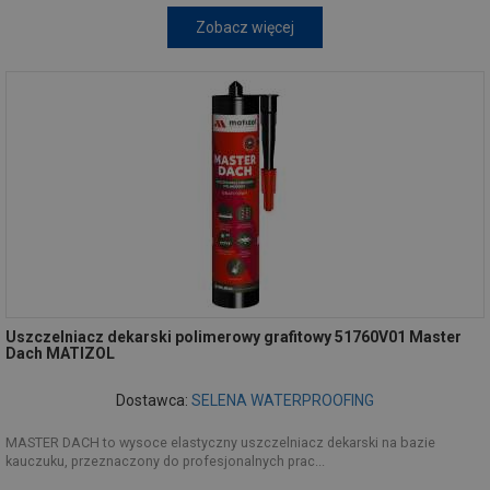
Zobacz więcej
Uszczelniacz dekarski polimerowy grafitowy 51760V01 Master
Dach MATIZOL
Dostawca:
SELENA WATERPROOFING
MASTER DACH to wysoce elastyczny uszczelniacz dekarski na bazie
kauczuku, przeznaczony do profesjonalnych prac...