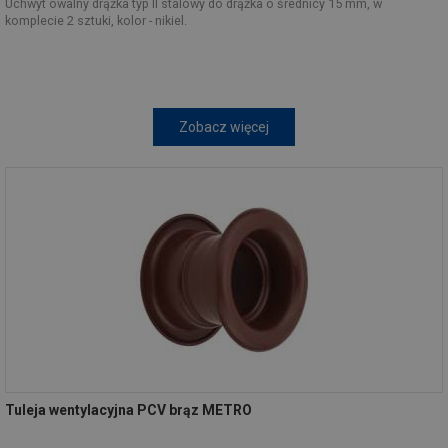
Uchwyt owalny drążka typ II stalowy do drążka o średnicy 15 mm, w
komplecie 2 sztuki, kolor - nikiel.
Zobacz więcej
Tuleja wentylacyjna PCV brąz METRO