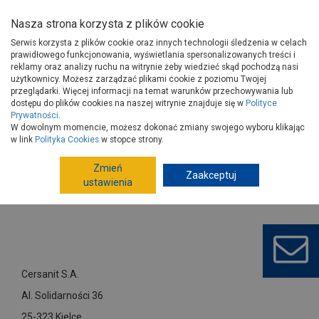
Nasza strona korzysta z plików cookie
Serwis korzysta z plików cookie oraz innych technologii śledzenia w celach
prawidłowego funkcjonowania, wyświetlania spersonalizowanych treści i
reklamy oraz analizy ruchu na witrynie żeby wiedzieć skąd pochodzą nasi
użytkownicy. Możesz zarządzać plikami cookie z poziomu Twojej
Strona główna
Dostawcy
Cersanit S.A.
przeglądarki. Więcej informacji na temat warunków przechowywania lub
dostępu do plików cookies na naszej witrynie znajduje się w
Polityce
Prywatności
.
W dowolnym momencie, możesz dokonać zmiany swojego wyboru klikając
w link
Polityka Cookies
w stopce strony.
Zmień
Zaakceptuj
ustawienia
Cersanit S.A.
Al. Solidarności 36
25-323 Kielce