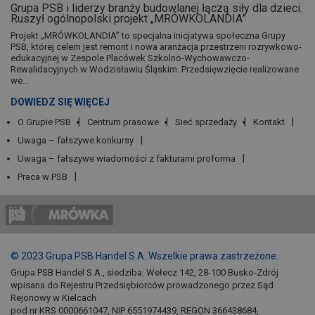
Grupa PSB i liderzy branży budowlanej łączą siły dla dzieci.
Ruszył ogólnopolski projekt „MRÓWKOLANDIA”
Projekt „MRÓWKOLANDIA” to specjalna inicjatywa społeczna Grupy
PSB, której celem jest remont i nowa aranżacja przestrzeni rozrywkowo-
edukacyjnej w Zespole Placówek Szkolno-Wychowawczo-
Rewalidacyjnych w Wodzisławiu Śląskim. Przedsięwzięcie realizowane
we...
DOWIEDZ SIĘ WIĘCEJ
O Grupie PSB
Centrum prasowe
Sieć sprzedaży
Kontakt
Uwaga – fałszywe konkursy
Uwaga – fałszywe wiadomości z fakturami proforma
Praca w PSB
© 2023 Grupa PSB Handel S.A. Wszelkie prawa zastrzeżone.
Grupa PSB Handel S.A., siedziba: Wełecz 142, 28-100 Busko-Zdrój
wpisana do Rejestru Przedsiębiorców prowadzonego przez Sąd
Rejonowy w Kielcach
pod nr KRS 0000661047, NIP 6551974439, REGON 366438684,