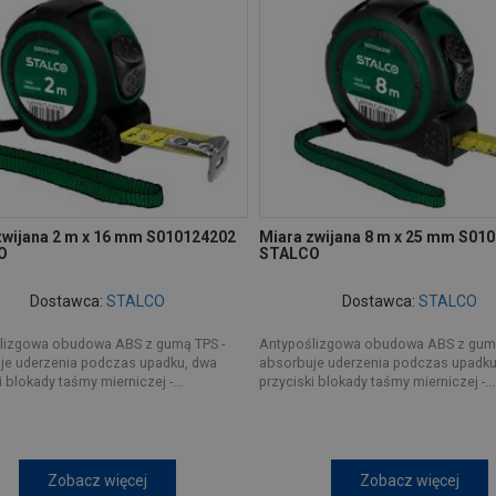
zwijana 2 m x 16 mm S010124202
Miara zwijana 8 m x 25 mm S01
O
STALCO
Dostawca:
STALCO
Dostawca:
STALCO
lizgowa obudowa ABS z gumą TPS -
Antypoślizgowa obudowa ABS z gumą
je uderzenia podczas upadku, dwa
absorbuje uderzenia podczas upadku
i blokady taśmy mierniczej -...
przyciski blokady taśmy mierniczej -...
Zobacz więcej
Zobacz więcej