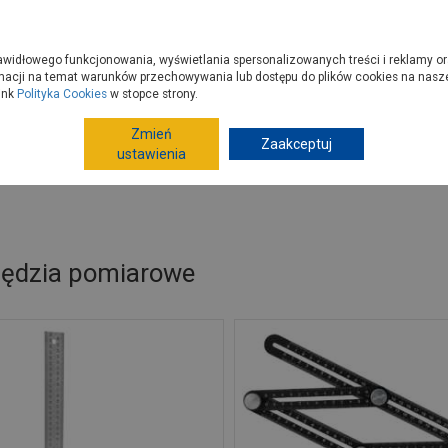
zyć do PSB?
Budowa domu - krok po kroku
Dla Fachowców
Dom N
rawidłowego funkcjonowania, wyświetlania spersonalizowanych treści i reklamy or
e kupisz
Porady
macji na temat warunków przechowywania lub dostępu do plików cookies na naszej
ink
Polityka Cookies
w stopce strony.
Zmień
Zaakceptuj
Narzędzia ręczne, warsztat
Narzędzia pomiarowe
ustawienia
ędzia pomiarowe