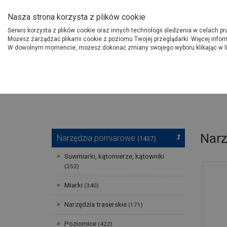
O Grupie PSB
Dostawcy
Jak dołąc
Nasza strona korzysta z plików cookie
Serwis korzysta z plików cookie oraz innych technologii śledzenia w celach p
Gdzi
Produkty
Możesz zarządzać plikami cookie z poziomu Twojej przeglądarki. Więcej infor
W dowolnym momencie, możesz dokonać zmiany swojego wyboru klikając w l
Strona główna
Narzędzia
Narz
Narzędzia pomiarowe
(1437)
Suwmiarki, kątomierze, kątowniki
(252)
Miarki
(340)
Narzędzia traserskie
(171)
Poziomice
(422)