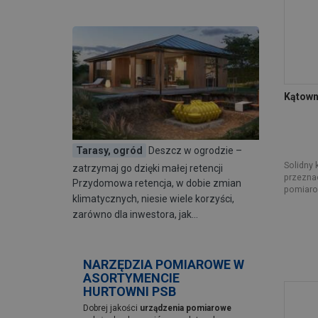
KAEM
(61)
KUBALA
(2)
METRO
(4)
PRO
(260)
PROFIX
(442)
RAWLPLUG
(68)
Kątown
SILA
(2)
STALCO
(263)
STANLEY BLACK & DECKER
(40)
Tarasy, ogród
Deszcz w ogrodzie –
Solidny 
zatrzymaj go dzięki małej retencji
przezna
Przydomowa retencja, w dobie zmian
pomiarow
klimatycznych, niesie wiele korzyści,
zarówno dla inwestora, jak…
NARZĘDZIA POMIAROWE W
ASORTYMENCIE
HURTOWNI PSB
Dobrej jakości
urządzenia pomiarowe