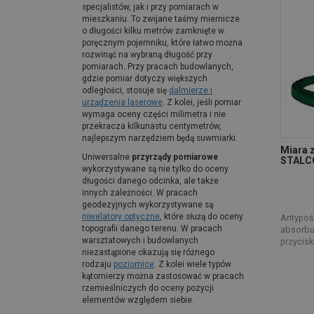
specjalistów, jak i przy pomiarach w
mieszkaniu. To zwijane taśmy miernicze
o długości kilku metrów zamknięte w
poręcznym pojemniku, które łatwo można
rozwinąć na wybraną długość przy
pomiarach. Przy pracach budowlanych,
gdzie pomiar dotyczy większych
odległości, stosuje się
dalmierze i
urządzenia laserowe
. Z kolei, jeśli pomiar
wymaga oceny części milimetra i nie
przekracza kilkunastu centymetrów,
najlepszym narzędziem będą suwmiarki.
Miara 
Uniwersalne
przyrządy pomiarowe
STALC
wykorzystywane są nie tylko do oceny
długości danego odcinka, ale także
innych zależności. W pracach
geodezyjnych wykorzystywane są
niwelatory optyczne
, które służą do oceny
Antypoś
topografii danego terenu. W pracach
absorbu
warsztatowych i budowlanych
przycisk
niezastąpione okazują się różnego
rodzaju
poziomice
. Z kolei wiele typów
kątomierzy można zastosować w pracach
rzemieślniczych do oceny pozycji
elementów względem siebie.