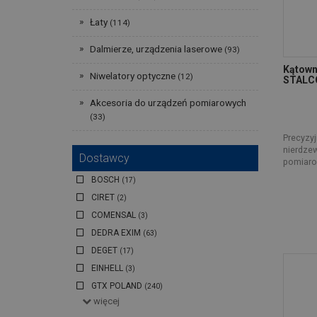
Łaty
(114)
Dalmierze, urządzenia laserowe
(93)
Kątown
Niwelatory optyczne
(12)
STALC
Akcesoria do urządzeń pomiarowych
(33)
Precyzyj
nierdze
Dostawcy
pomiarow
BOSCH
(17)
CIRET
(2)
COMENSAL
(3)
DEDRA EXIM
(63)
DEGET
(17)
EINHELL
(3)
GTX POLAND
(240)
więcej
JAKO-HURT
(1)