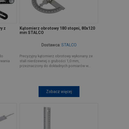
y z
Kątomierz obrotowy 180 stopni, 80x120
mm STALCO
Dostawca:
STALCO
do
Precyzyjny kątomierz obrotowy wykonany ze
ywania
stali nierdzewnej o grubości 1,0 mm,
przeznaczony do dokładnych pomiarów w...
Zobacz więcej