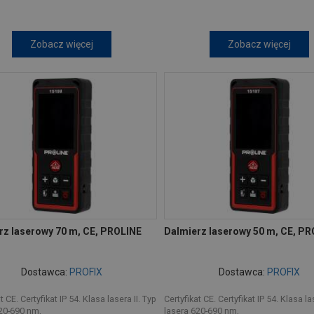
Zobacz więcej
Zobacz więcej
rz laserowy 70 m, CE, PROLINE
Dalmierz laserowy 50 m, CE, P
Dostawca:
PROFIX
Dostawca:
PROFIX
t CE. Certyfikat IP 54. Klasa lasera II. Typ
Certyfikat CE. Certyfikat IP 54. Klasa la
20-690 nm,
lasera 620-690 nm,