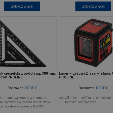
Zobacz więcej
Zobacz więcej
ik ciesielski z podstawą, 300 mm,
Laser krzyżowy,2 lasery, 2 linie, 
iowy PROLINE
PROLINE
Dostawca:
PROFIX
Dostawca:
PROFIX
 stolarski wykonany w całości z
Certyfikat CE. Certyfikat IP 54. Dokład
um. Wytrzymała, mocna konstrukcja.
±1.5mm/5m. Moc lasera =
nie kątów w zakresie 0 st-90...