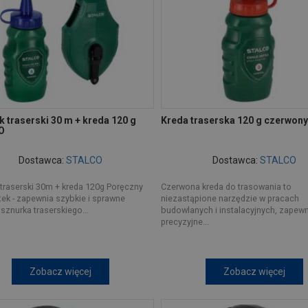
 traserski 30 m + kreda 120 g
Kreda traserska 120 g czerwon
O
Dostawca:
STALCO
Dostawca:
STALCO
traserski 30m + kreda 120g Poręczny
Czerwona kreda do trasowania to
ek - zapewnia szybkie i sprawne
niezastąpione narzędzie w pracach
 sznurka traserskiego...
budowlanych i instalacyjnych, zapew
precyzyjne...
Zobacz więcej
Zobacz więcej