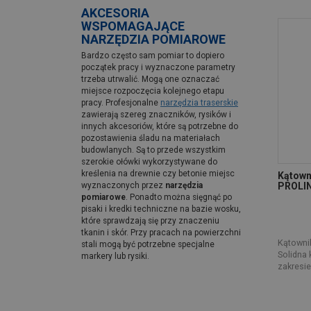
AKCESORIA
WSPOMAGAJĄCE
NARZĘDZIA POMIAROWE
Bardzo często sam pomiar to dopiero
początek pracy i wyznaczone parametry
trzeba utrwalić. Mogą one oznaczać
miejsce rozpoczęcia kolejnego etapu
pracy. Profesjonalne
narzędzia traserskie
zawierają szereg znaczników, rysików i
innych akcesoriów, które są potrzebne do
pozostawienia śladu na materiałach
budowlanych. Są to przede wszystkim
szerokie ołówki wykorzystywane do
kreślenia na drewnie czy betonie miejsc
Kątowni
PROLI
wyznaczonych przez
narzędzia
pomiarowe
. Ponadto można sięgnąć po
pisaki i kredki techniczne na bazie wosku,
które sprawdzają się przy znaczeniu
tkanin i skór. Przy pracach na powierzchni
Kątownik
stali mogą być potrzebne specjalne
Solidna 
markery lub rysiki.
zakresie 