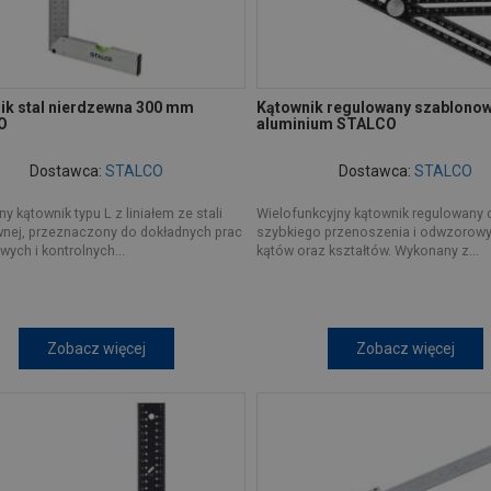
ik stal nierdzewna 300 mm
Kątownik regulowany szablonow
O
aluminium STALCO
Dostawca:
STALCO
Dostawca:
STALCO
ny kątownik typu L z liniałem ze stali
Wielofunkcyjny kątownik regulowany 
wnej, przeznaczony do dokładnych prac
szybkiego przenoszenia i odwzorow
ych i kontrolnych...
kątów oraz kształtów. Wykonany z...
Zobacz więcej
Zobacz więcej