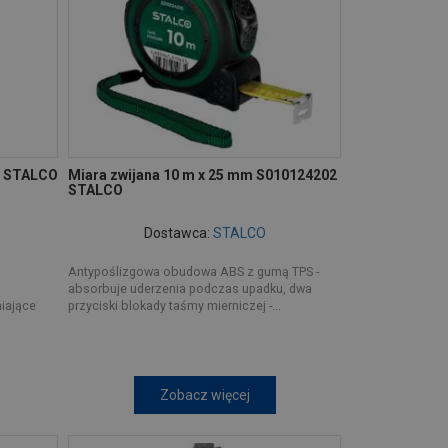
y STALCO
Miara zwijana 10 m x 25 mm S010124202
STALCO
Dostawca:
STALCO
Antypoślizgowa obudowa ABS z gumą TPS -
absorbuje uderzenia podczas upadku, dwa
niające
przyciski blokady taśmy mierniczej -...
Zobacz więcej