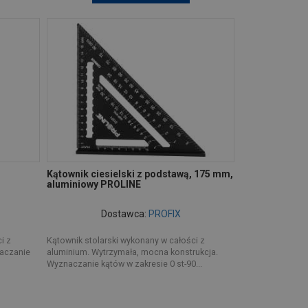
Kątownik ciesielski z podstawą, 175 mm,
aluminiowy PROLINE
Dostawca:
PROFIX
i z
Kątownik stolarski wykonany w całości z
naczanie
aluminium. Wytrzymała, mocna konstrukcja.
Wyznaczanie kątów w zakresie 0 st-90...