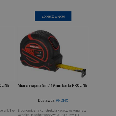
Zobacz więcej
ROLINE
Miara zwijana 5m / 19mm karta PROLINE
Dostawca:
PROFIX
sera II. Typ
Ergonomiczna konstrukcja kasety, wykonana z
wysokiej jakości tworzywa ABS i gumy TPE.