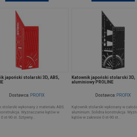
k japoński stolarski 3D, ABS,
Katownik japoński stolarski 3D,
NE
aluminiowy PROLINE
Dostawca:
PROFIX
Dostawca:
PROFIX
 stolarski wykonany z materiału ABS.
Kątownik stolarski wykonany w całośc
konstrukcja. Wyznaczanie kątów w
aluminium. Solidna konstrukcja. Wyz
0 st-90 st. Sztywny...
kątów w zakresie 0 st-90 st...