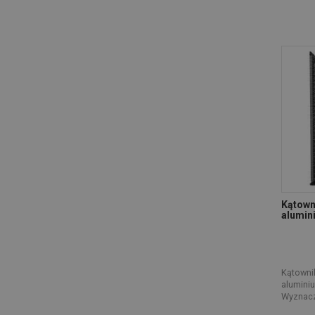
Kątown
alumin
Kątownik
alumini
Wyznacza