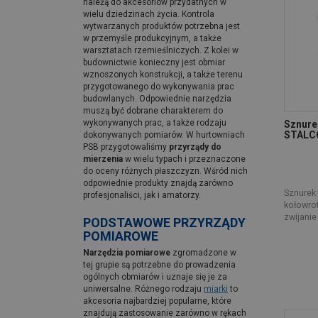
należą do akcesoriów przydatnych w
wielu dziedzinach życia. Kontrola
wytwarzanych produktów potrzebna jest
w przemyśle produkcyjnym, a także
warsztatach rzemieślniczych. Z kolei w
budownictwie konieczny jest obmiar
wznoszonych konstrukcji, a także terenu
przygotowanego do wykonywania prac
budowlanych. Odpowiednie narzędzia
muszą być dobrane charakterem do
wykonywanych prac, a także rodzaju
Sznurek
STALC
dokonywanych pomiarów. W hurtowniach
PSB przygotowaliśmy
przyrządy do
mierzenia
w wielu typach i przeznaczone
do oceny różnych płaszczyzn. Wśród nich
odpowiednie produkty znajdą zarówno
Sznurek 
profesjonaliści, jak i amatorzy.
kołowrot
zwijanie
PODSTAWOWE PRZYRZĄDY
POMIAROWE
Narzędzia pomiarowe
zgromadzone w
tej grupie są potrzebne do prowadzenia
ogólnych obmiarów i uznaje się je za
uniwersalne. Różnego rodzaju
miarki
to
akcesoria najbardziej popularne, które
znajdują zastosowanie zarówno w rękach