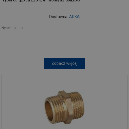
Nypel cu gzxcu 22 x 3/4" mosiądz CALIDO
Dostawca:
ARKA
Nypel do lutu
Zobacz więcej