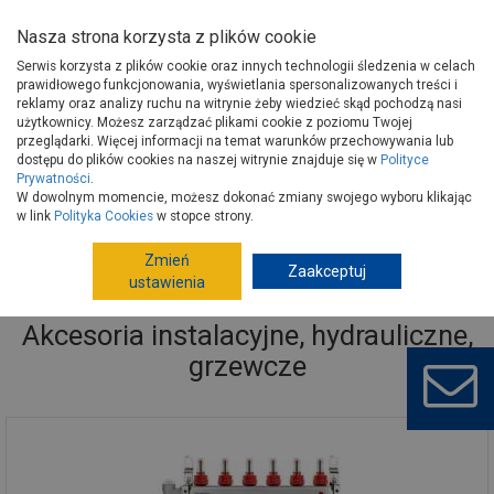
Nasza strona korzysta z plików cookie
Serwis korzysta z plików cookie oraz innych technologii śledzenia w celach
prawidłowego funkcjonowania, wyświetlania spersonalizowanych treści i
reklamy oraz analizy ruchu na witrynie żeby wiedzieć skąd pochodzą nasi
użytkownicy. Możesz zarządzać plikami cookie z poziomu Twojej
Strona główna
Instalacje
Art.instalacyjne hydrauliczne
przeglądarki. Więcej informacji na temat warunków przechowywania lub
Akcesoria instalacyjne, hydrauliczne, grzewcze
dostępu do plików cookies na naszej witrynie znajduje się w
Polityce
Prywatności
.
W dowolnym momencie, możesz dokonać zmiany swojego wyboru klikając
w link
Polityka Cookies
w stopce strony.
Zmień
Zaakceptuj
ustawienia
Akcesoria instalacyjne, hydrauliczne,
grzewcze