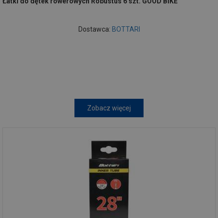
Łatki do dętek rowerowych Robustus 6 szt. GOOD BIKE
Dostawca:
BOTTARI
Zobacz więcej