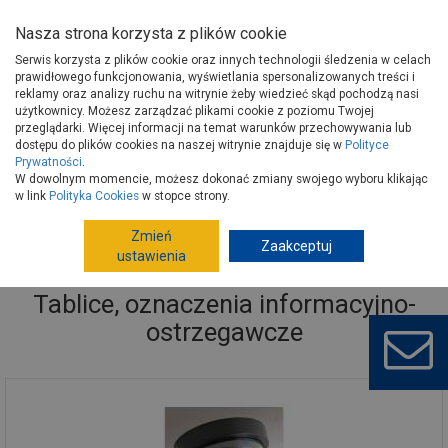
Nasza strona korzysta z plików cookie
Serwis korzysta z plików cookie oraz innych technologii śledzenia w celach
prawidłowego funkcjonowania, wyświetlania spersonalizowanych treści i
reklamy oraz analizy ruchu na witrynie żeby wiedzieć skąd pochodzą nasi
użytkownicy. Możesz zarządzać plikami cookie z poziomu Twojej
Strona główna
Narzędzia
Artykuły BHP
przeglądarki. Więcej informacji na temat warunków przechowywania lub
Tablice, oznaczenia informacyjno-ostrzegawcze
dostępu do plików cookies na naszej witrynie znajduje się w
Polityce
Prywatności
.
W dowolnym momencie, możesz dokonać zmiany swojego wyboru klikając
w link
Polityka Cookies
w stopce strony.
Zmień
Zaakceptuj
ustawienia
Tablice, oznaczenia informacyjno-
ostrzegawcze