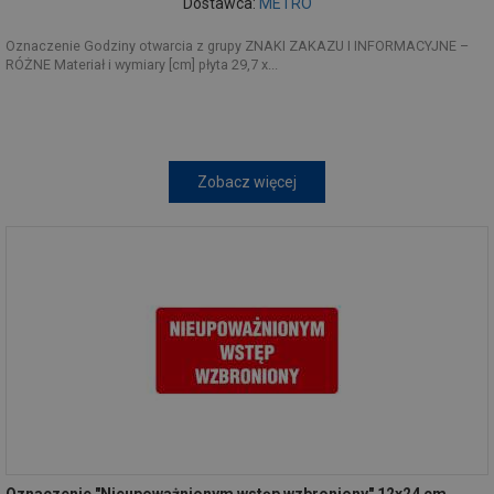
Dostawca:
METRO
Oznaczenie Godziny otwarcia z grupy ZNAKI ZAKAZU I INFORMACYJNE –
RÓŻNE Materiał i wymiary [cm] płyta 29,7 x...
Zobacz więcej