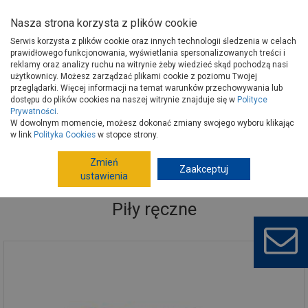
Nasza strona korzysta z plików cookie
Serwis korzysta z plików cookie oraz innych technologii śledzenia w celach
prawidłowego funkcjonowania, wyświetlania spersonalizowanych treści i
reklamy oraz analizy ruchu na witrynie żeby wiedzieć skąd pochodzą nasi
użytkownicy. Możesz zarządzać plikami cookie z poziomu Twojej
Strona główna
Narzędzia
Narzędzia ręczne, warsztat
przeglądarki. Więcej informacji na temat warunków przechowywania lub
Piły ręczne
dostępu do plików cookies na naszej witrynie znajduje się w
Polityce
Prywatności
.
W dowolnym momencie, możesz dokonać zmiany swojego wyboru klikając
w link
Polityka Cookies
w stopce strony.
Zmień
Zaakceptuj
ustawienia
Piły ręczne