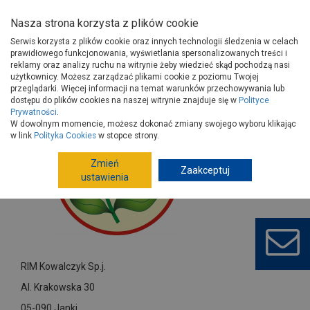
Nasza strona korzysta z plików cookie
Serwis korzysta z plików cookie oraz innych technologii śledzenia w celach
prawidłowego funkcjonowania, wyświetlania spersonalizowanych treści i
reklamy oraz analizy ruchu na witrynie żeby wiedzieć skąd pochodzą nasi
użytkownicy. Możesz zarządzać plikami cookie z poziomu Twojej
Strona główna
Dostawcy
RIM Kowalczyk Sp.j.
przeglądarki. Więcej informacji na temat warunków przechowywania lub
dostępu do plików cookies na naszej witrynie znajduje się w
Polityce
Prywatności
.
W dowolnym momencie, możesz dokonać zmiany swojego wyboru klikając
w link
Polityka Cookies
w stopce strony.
Zmień
Zaakceptuj
ustawienia
RIM Kowalczyk Sp.j.
Al. Krakowska 30
05-090 Janki