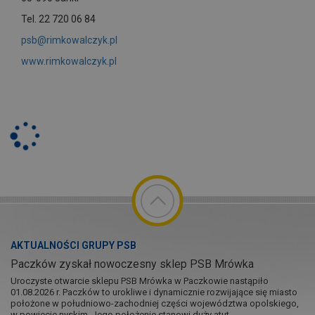
Tel. 22 720 06 84
psb@rimkowalczyk.pl
www.rimkowalczyk.pl
AKTUALNOŚCI GRUPY PSB
Paczków zyskał nowoczesny sklep PSB Mrówka
Uroczyste otwarcie sklepu PSB Mrówka w Paczkowie nastąpiło
01.08.2026 r. Paczków to urokliwe i dynamicznie rozwijające się miasto
położone w południowo-zachodniej części województwa opolskiego,
w powiecie nyskim. Jego położenie stanowi duży atut...