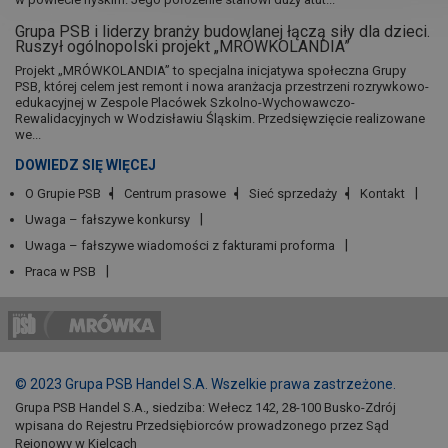
Grupa PSB i liderzy branży budowlanej łączą siły dla dzieci.
Ruszył ogólnopolski projekt „MRÓWKOLANDIA”
Projekt „MRÓWKOLANDIA” to specjalna inicjatywa społeczna Grupy
PSB, której celem jest remont i nowa aranżacja przestrzeni rozrywkowo-
edukacyjnej w Zespole Placówek Szkolno-Wychowawczo-
Rewalidacyjnych w Wodzisławiu Śląskim. Przedsięwzięcie realizowane
we...
DOWIEDZ SIĘ WIĘCEJ
O Grupie PSB
Centrum prasowe
Sieć sprzedaży
Kontakt
Uwaga – fałszywe konkursy
Uwaga – fałszywe wiadomości z fakturami proforma
Praca w PSB
© 2023 Grupa PSB Handel S.A. Wszelkie prawa zastrzeżone.
Grupa PSB Handel S.A., siedziba: Wełecz 142, 28-100 Busko-Zdrój
wpisana do Rejestru Przedsiębiorców prowadzonego przez Sąd
Rejonowy w Kielcach