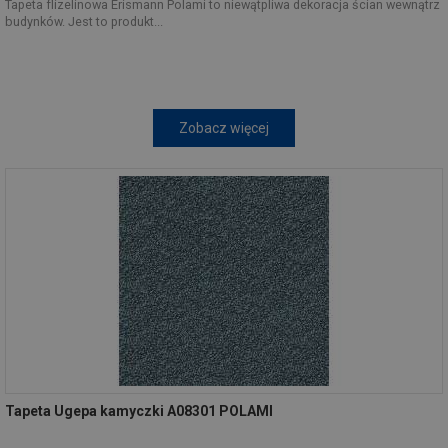
Tapeta flizelinowa Erismann Polami to niewątpliwa dekoracja ścian wewnątrz
budynków. Jest to produkt...
Zobacz więcej
Tapeta Ugepa kamyczki A08301 POLAMI