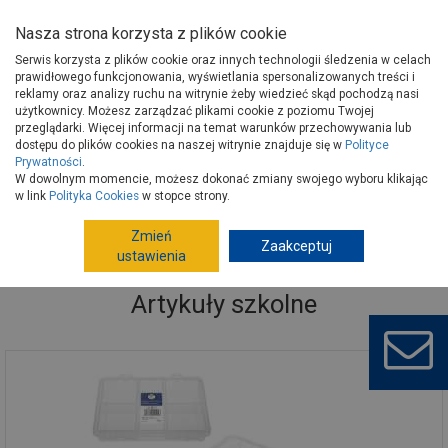
Nasza strona korzysta z plików cookie
Serwis korzysta z plików cookie oraz innych technologii śledzenia w celach
prawidłowego funkcjonowania, wyświetlania spersonalizowanych treści i
reklamy oraz analizy ruchu na witrynie żeby wiedzieć skąd pochodzą nasi
użytkownicy. Możesz zarządzać plikami cookie z poziomu Twojej
Strona główna
Artykuły sezonowe i inne
Artykuły sezonowe
przeglądarki. Więcej informacji na temat warunków przechowywania lub
Artykuły szkolne
dostępu do plików cookies na naszej witrynie znajduje się w
Polityce
Prywatności
.
W dowolnym momencie, możesz dokonać zmiany swojego wyboru klikając
w link
Polityka Cookies
w stopce strony.
Zmień
Zaakceptuj
ustawienia
Artykuły szkolne