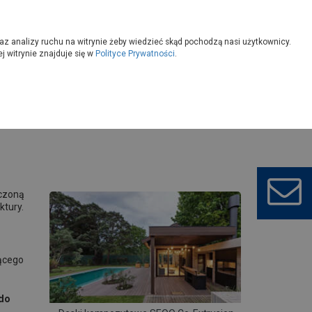
owoczesny
Wybierz sklep
az analizy ruchu na witrynie żeby wiedzieć skąd pochodzą nasi użytkownicy.
 witrynie znajduje się w
Polityce Prywatności
.
aczoną
tury.
jącego
 do