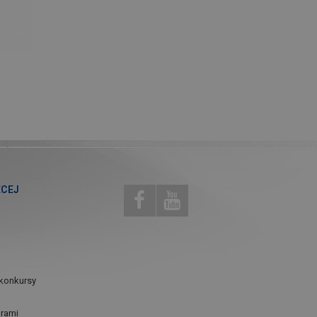
ĘCEJ
konkursy
urami