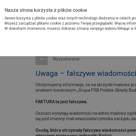
O Grupie PSB
Dostawcy
Jak dołąc
Nasza strona korzysta z plików cookie
Serwis korzysta z plików cookie oraz innych technologii śledzenia w celach p
Gdzi
Produkty
Możesz zarządzać plikami cookie z poziomu Twojej przeglądarki. Więcej infor
W dowolnym momencie, możesz dokonać zmiany swojego wyboru klikając w l
Strona główna
Menu - stopka
Uwaga – fałszywe wiadomości
Otrzymujemy informacje, że na skrzynki mailowe pr
znakiem towarowym „Grupa PSB Polskie Składy Budo
FAKTURA ta jest fałszywa.
Oszuści wysyłają wiadomość na adres mailowy ogólny
się pod imienny mail właściciela/członka zarządu da
Osoby, które otrzymały fałszywe wiadomości powi
właściwej miejscowo jednostki Policji.