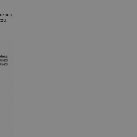
łączoną
czu.