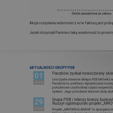
Akcja rozsyłania widomości z w/w fakturą jest prób
Jeżeli otrzymali Państwo taką wiadomość to prosim
AKTUALNOŚCI GRUPY PSB
Paczków zyskał nowoczesny skl
01
Uroczyste otwarcie sklepu PSB Mrówka w 
08 2026
Paczków to urokliwe i dynamicznie rozwi
południowo-zachodniej części wojewódz
nyskim. Jego położenie stanowi duży atut.
Grupa PSB i liderzy branży budowla
29
Ruszył ogólnopolski projekt „M
07 2026
Projekt „MRÓWKOLANDIA” to specjalna in