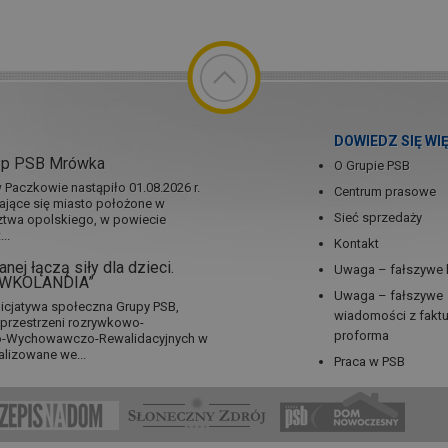
DOWIEDZ SIĘ WI
ep PSB Mrówka
O Grupie PSB
Paczkowie nastąpiło 01.08.2026 r.
Centrum prasowe
jające się miasto położone w
Sieć sprzedaży
twa opolskiego, w powiecie
..
Kontakt
nej łączą siły dla dzieci.
Uwaga – fałszywe 
RÓWKOLANDIA”
Uwaga – fałszywe
icjatywa społeczna Grupy PSB,
wiadomości z fakt
a przestrzeni rozrywkowo-
proforma
no-Wychowawczo-Rewalidacyjnych w
alizowane we...
Praca w PSB