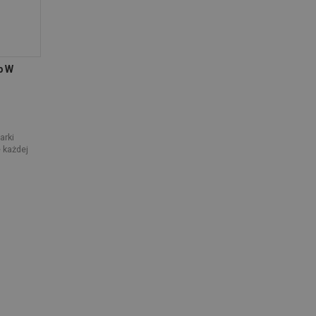
p W
arki
 każdej