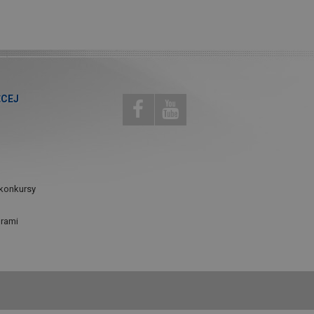
ĘCEJ
konkursy
urami