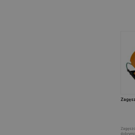
Zagęsz
Zagęszcz
dobrymi