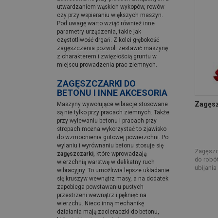
utwardzaniem wąskich wykopów, rowów
czy przy wspieraniu większych maszyn.
Pod uwagę warto wziąć również inne
parametry urządzenia, takie jak
częstotliwość drgań. Z kolei głębokość
zagęszczenia pozwoli zestawić maszynę
z charakterem i zwięzłością gruntu w
miejscu prowadzenia prac ziemnych.
ZAGĘSZCZARKI DO
BETONU I INNE AKCESORIA
Zagęs
Maszyny wywołujące wibracje stosowane
są nie tylko przy pracach ziemnych. Także
przy wylewaniu betonu i pracach przy
stropach można wykorzystać to zjawisko
do wzmocnienia gotowej powierzchni. Po
wylaniu i wyrównaniu betonu stosuje się
Zagęszcz
zagęszczarki
, które wprowadzają
do robót
wierzchnią warstwę w delikatny ruch
ubijania 
wibracyjny. To umożliwia lepsze układanie
się kruszyw wewnątrz masy, a na dodatek
zapobiega powstawaniu pustych
przestrzeni wewnątrz i pęknięć na
wierzchu. Nieco inną mechanikę
działania mają zacieraczki do betonu,