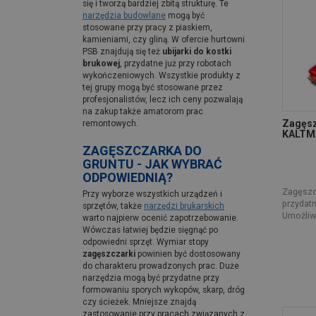
się i tworzą bardziej zbitą strukturę. Te
narzędzia budowlane
mogą być
stosowane przy pracy z piaskiem,
kamieniami, czy gliną. W ofercie hurtowni
PSB znajdują się też
ubijarki do kostki
brukowej
, przydatne już przy robotach
wykończeniowych. Wszystkie produkty z
tej grupy mogą być stosowane przez
profesjonalistów, lecz ich ceny pozwalają
na zakup także amatorom prac
Zagęsz
remontowych.
KALTM
ZAGĘSZCZARKA DO
GRUNTU - JAK WYBRAĆ
ODPOWIEDNIĄ?
Zagęszc
Przy wyborze wszystkich urządzeń i
przydatn
sprzętów, także
narzędzi brukarskich
Umożliwi
warto najpierw ocenić zapotrzebowanie.
Wówczas łatwiej będzie sięgnąć po
odpowiedni sprzęt. Wymiar stopy
zagęszczarki
powinien być dostosowany
do charakteru prowadzonych prac. Duże
narzędzia mogą być przydatne przy
formowaniu sporych wykopów, skarp, dróg
czy ścieżek. Mniejsze znajdą
zastosowanie przy pracach związanych z