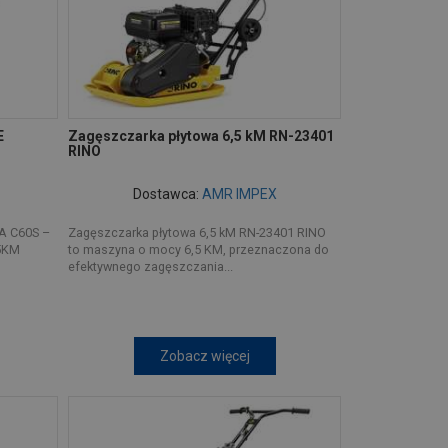
E
Zagęszczarka płytowa 6,5 kM RN-23401
RINO
Dostawca:
AMR IMPEX
 C60S –
Zagęszczarka płytowa 6,5 kM RN-23401 RINO
5KM
to maszyna o mocy 6,5 KM, przeznaczona do
efektywnego zagęszczania...
Zobacz więcej