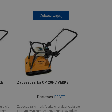
Zobacz więcej
KE
Zagęszczarka C-120HC VERKE
Dostawca:
DEGET
ują się
Zagęszczarki marki Verke charakteryzują się
sokim
dobrymi wynikami zagęszczania, wysokim