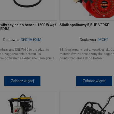
 wibracyjna do betonu 1200 W wąż
Silnik spalinowy 5,5HP VERKE
DEDRA
Dostawca:
DEDRA EXIM
Dostawca:
DEGET
wibracyjna DED7630 to urządzenie
Silnik wykonany jest z wysokiej jakośc
 do zagęszczania betonu. To
materiałów. Przeznaczony do: zagęs
ie pozwala na skuteczne usunięcie z...
gruntu, zacieraczek do betonu...
Zobacz więcej
Zobacz więcej