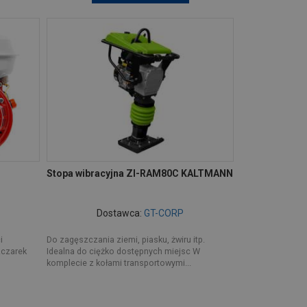
Stopa wibracyjna ZI-RAM80C KALTMANN
Dostawca:
GT-CORP
i
Do zagęszczania ziemi, piasku, żwiru itp.
zczarek
Idealna do ciężko dostępnych miejsc W
komplecie z kołami transportowymi...