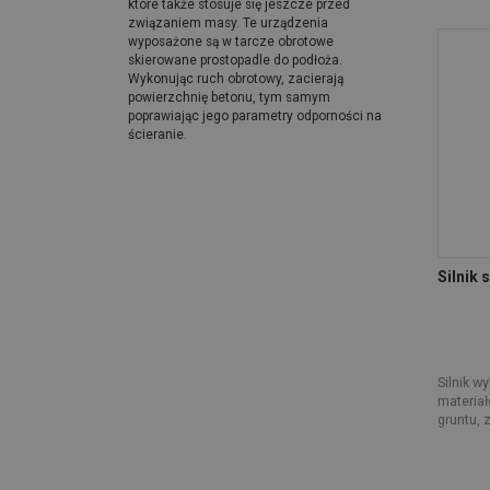
które także stosuje się jeszcze przed
związaniem masy. Te urządzenia
wyposażone są w tarcze obrotowe
skierowane prostopadle do podłoża.
Wykonując ruch obrotowy, zacierają
powierzchnię betonu, tym samym
poprawiając jego parametry odporności na
ścieranie.
Silnik
Silnik w
materia
gruntu, 