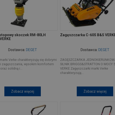
 stopowy skoczek RM-80LH
Zagęszczarka C-60S B&S VERK
 VERKE
Dostawca:
DEGET
Dostawca:
DEGET
marki Verke charakteryzują się dobrymi
ZAGĘSZCZARKA JEDNOKIERUNKOWA
i zagęszczania, wysokim komfortem
SILNIK BRIGGS&STRATTON O MOCY 
oraz solidną i...
VERKE Zagęszczarki marki Verke
charakteryzują...
Zobacz więcej
Zobacz więcej