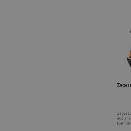
Zagęsz
Zagęszcz
dobrymi
komforte