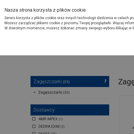
O Grupie PSB
Dostawcy
Jak dołąc
Nasza strona korzysta z plików cookie
Serwis korzysta z plików cookie oraz innych technologii śledzenia w celach p
Gdzi
Produkty
Możesz zarządzać plikami cookie z poziomu Twojej przeglądarki. Więcej infor
W dowolnym momencie, możesz dokonać zmiany swojego wyboru klikając w l
Strona główna
Narzędzia
Zagę
Zagęszczarki
(35)
Zagęszczarki
(35)
Dostawcy
AMR IMPEX
(1)
DEDRA EXIM
(2)