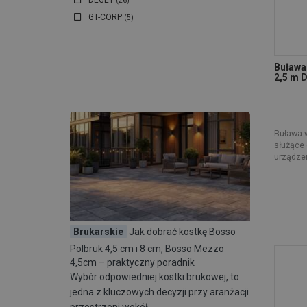
DEGET
(26)
GT-CORP
(5)
Buława
2,5 m 
Buława 
służące
urządzen
Brukarskie
Jak dobrać kostkę Bosso
Polbruk 4,5 cm i 8 cm, Bosso Mezzo
4,5cm – praktyczny poradnik
Wybór odpowiedniej kostki brukowej, to
jedna z kluczowych decyzji przy aranżacji