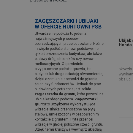
przestrzeni wokół…
ZAGĘSZCZARKI I UBIJAKI
W OFERCIE HURTOWNI PSB
Utwardzenie podłoża to jeden z
najważniejszych procesów
Ubijak
poprzedzających prace budowlane. Nośne
Honda
i zwięzłe podłoże stanowi podstawę nie
tylko do wznoszenia budynków, ale także
budowy dróg, chodników czy rowów
melioracyjnych. Odpowiednio
przygotowane podłoże sprawia, że
Skoczki 
budynek lub droga osiadają równomiernie,
wynikam
dzięki czemu nie dochodzi do pękania
obsługi, 
ścian czy fundamentów. Jednak do prac
budowlanych potrzebna jest solida
zagęszczarka do gruntu
, która pozwoli na
ubicie każdego podłoża.
Zagęszczarki
gruntu
to urządzenia wykorzystujące
wibracje silnika przenoszone na płytę
stalową, umieszczoną w bezpośrednim
kontakcie z gruntem. Płyta przenosi
wibracje w głębiej położone części gruntu.
Dzięki temu kruszywa wewnątrz układają