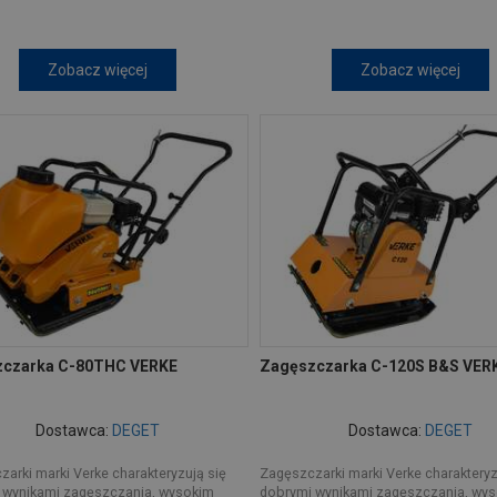
Zobacz więcej
Zobacz więcej
czarka C-80THC VERKE
Zagęszczarka C-120S B&S VER
Dostawca:
DEGET
Dostawca:
DEGET
arki marki Verke charakteryzują się
Zagęszczarki marki Verke charakteryz
 wynikami zagęszczania, wysokim
dobrymi wynikami zagęszczania, wy