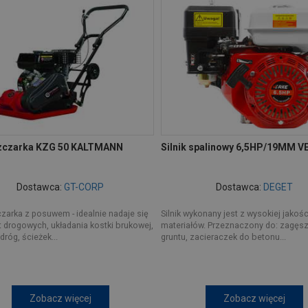
zczarka KZG 50 KALTMANN
Silnik spalinowy 6,5HP/19MM V
Dostawca:
GT-CORP
Dostawca:
DEGET
arka z posuwem - idealnie nadaje się
Silnik wykonany jest z wysokiej jakośc
 drogowych, układania kostki brukowej,
materiałów. Przeznaczony do: zagęs
dróg, ścieżek...
gruntu, zacieraczek do betonu...
Zobacz więcej
Zobacz więcej