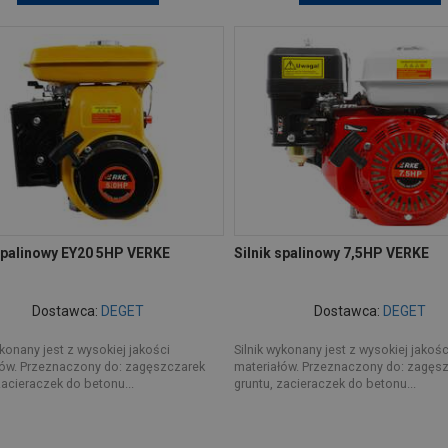
 spalinowy EY20 5HP VERKE
Silnik spalinowy 7,5HP VERKE
Dostawca:
DEGET
Dostawca:
DEGET
ykonany jest z wysokiej jakości
Silnik wykonany jest z wysokiej jakośc
łów. Przeznaczony do: zagęszczarek
materiałów. Przeznaczony do: zagęs
zacieraczek do betonu...
gruntu, zacieraczek do betonu...