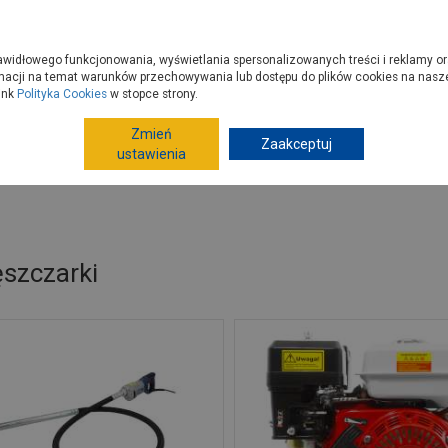
zyć do PSB?
Budowa domu - krok po kroku
Dla Fachowców
Dom N
rawidłowego funkcjonowania, wyświetlania spersonalizowanych treści i reklamy or
e kupisz
Porady
macji na temat warunków przechowywania lub dostępu do plików cookies na naszej
ink
Polityka Cookies
w stopce strony.
Zmień
Zaakceptuj
Narzędzia budowlane
Zagęszczarki
ustawienia
szczarki