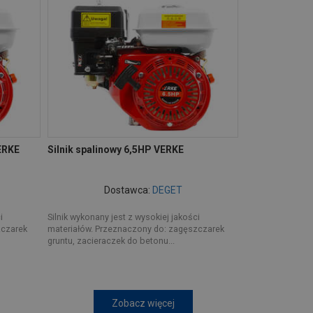
ERKE
Silnik spalinowy 6,5HP VERKE
Dostawca:
DEGET
i
Silnik wykonany jest z wysokiej jakości
zczarek
materiałów. Przeznaczony do: zagęszczarek
gruntu, zacieraczek do betonu...
Zobacz więcej