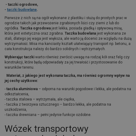
- taczki ogrodowe,
-
taczki budowlane
.
Pierwsze z nich są na ogół wykonane z plastiku i służą do prostych prac w
ogrodzie takich jak przewożenie zgrabionych liści czy ziemi z lub do
ogródka.
Taczka ogrodowa
jest lekka, posiada gładką i opływową misę,
która jest estetyczna oraz zgrabna.
Taczka budowlana
jest wykonana ze
stali, dlatego jej waga jest większa, ale warto ją docenić ze względu na dużą
wytrzymałość. Misa ma kanciasty kształt ułatwiający transport np. betonu, a
cała konstrukcja należy do bardzo solidnych i wytrzymałych.
Wybierając taczki
warto również zwrócić uwagę na rodzaj kół oraz felg czy
konstrukcji, które będą odpowiadały za jej trwałość i przystosowanie do
warunków terenu.
Materiał, z jakiego jest wykonana taczka, ma również ogromny wpływ na
jej cechy użytkowe:
-
taczka aluminiowa
– odporna na warunki pogodowe i lekka, ale podatna na
odkształcenia,
- taczka stalowa – wytrzymała, ale ciężka,
- taczka z tworzywa sztucznego – bardzo lekka, ale podatna na
uszkodzenia,
- taczka drewniana – pełni jedynie funkcje ozdobne.
Wózek transportowy