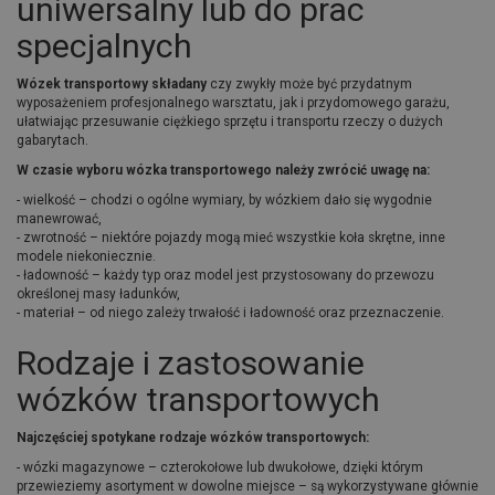
uniwersalny lub do prac
specjalnych
Wózek transportowy składany
czy zwykły może być przydatnym
wyposażeniem profesjonalnego warsztatu, jak i przydomowego garażu,
ułatwiając przesuwanie ciężkiego sprzętu i transportu rzeczy o dużych
gabarytach.
W czasie wyboru wózka transportowego należy zwrócić uwagę na:
- wielkość – chodzi o ogólne wymiary, by wózkiem dało się wygodnie
manewrować,
- zwrotność – niektóre pojazdy mogą mieć wszystkie koła skrętne, inne
modele niekoniecznie.
- ładowność – każdy typ oraz model jest przystosowany do przewozu
określonej masy ładunków,
- materiał – od niego zależy trwałość i ładowność oraz przeznaczenie.
Rodzaje i zastosowanie
wózków transportowych
Najczęściej spotykane rodzaje wózków transportowych:
- wózki magazynowe – czterokołowe lub dwukołowe, dzięki którym
przewieziemy asortyment w dowolne miejsce – są wykorzystywane głównie