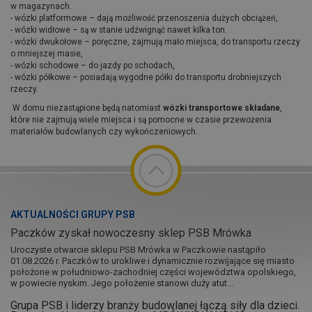
w magazynach.
- wózki platformowe – dają możliwość przenoszenia dużych obciążeń,
- wózki widłowe – są w stanie udźwignąć nawet kilka ton.
- wózki dwukołowe – poręczne, zajmują mało miejsca, do transportu rzeczy
o mniejszej masie,
- wózki schodowe – do jazdy po schodach,
- wózki półkowe – posiadają wygodne półki do transportu drobniejszych
rzeczy.
W domu niezastąpione będą natomiast
wózki transportowe składane
,
które nie zajmują wiele miejsca i są pomocne w czasie przewożenia
materiałów budowlanych czy wykończeniowych.
AKTUALNOŚCI GRUPY PSB
Paczków zyskał nowoczesny sklep PSB Mrówka
Uroczyste otwarcie sklepu PSB Mrówka w Paczkowie nastąpiło
01.08.2026 r. Paczków to urokliwe i dynamicznie rozwijające się miasto
położone w południowo-zachodniej części województwa opolskiego,
w powiecie nyskim. Jego położenie stanowi duży atut...
Grupa PSB i liderzy branży budowlanej łączą siły dla dzieci.