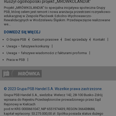
Ruszył ogólnopolski projekt „MRÓWKOLANDIA”
Projekt „MRÓWKOLANDIA” to specjalna inicjatywa społeczna Grupy
PSB, której celem jest remont i nowa aranżacja przestrzeni rozrywkowo-
edukacyjnej w Zespole Placówek Szkolno-Wychowawczo-
Rewalidacyjnych w Wodzisławiu Śląskim. Przedsięwzięcie realizowane
we...
DOWIEDZ SIĘ WIĘCEJ
O Grupie PSB
Centrum prasowe
Sieć sprzedaży
Kontakt
Uwaga – fałszywe konkursy
Uwaga – fałszywe wiadomości z fakturami proforma
Praca w PSB
© 2023 Grupa PSB Handel S.A. Wszelkie prawa zastrzeżone.
Grupa PSB Handel S.A., siedziba: Wełecz 142, 28-100 Busko-Zdrój
wpisana do Rejestru Przedsiębiorców prowadzonego przez Sąd
Rejonowy w Kielcach
pod nr KRS 0000661047, NIP 6551974439, REGON 366438684,
kapitał wpłacony: 53.275.000,00 zł. Spółka posiada status dużego