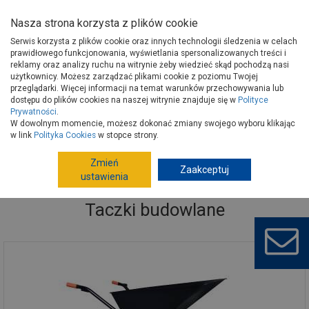
Nasza strona korzysta z plików cookie
Serwis korzysta z plików cookie oraz innych technologii śledzenia w celach
prawidłowego funkcjonowania, wyświetlania spersonalizowanych treści i
reklamy oraz analizy ruchu na witrynie żeby wiedzieć skąd pochodzą nasi
użytkownicy. Możesz zarządzać plikami cookie z poziomu Twojej
Strona główna
Narzędzia
Narzędzia budowlane
przeglądarki. Więcej informacji na temat warunków przechowywania lub
Taczki budowlane
dostępu do plików cookies na naszej witrynie znajduje się w
Polityce
Prywatności
.
W dowolnym momencie, możesz dokonać zmiany swojego wyboru klikając
w link
Polityka Cookies
w stopce strony.
Zmień
Zaakceptuj
ustawienia
Taczki budowlane