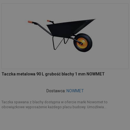
Taczka metalowa 90 L grubość blachy 1 mm NOWMET
Dostawca:
NOWMET
Taczka spawana z blachy dostępna w ofercie marki Nowomet to
obowiązkowe wyposażenie każdego placu budowy. Umożliwia...