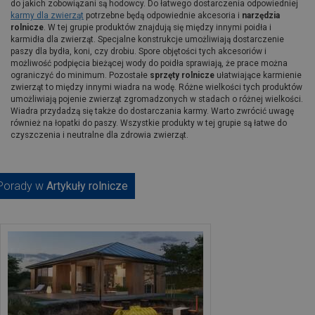
do jakich zobowiązani są hodowcy. Do łatwego dostarczenia odpowiedniej
karmy dla zwierząt
potrzebne będą odpowiednie akcesoria i
narzędzia
rolnicze
. W tej grupie produktów znajdują się między innymi poidła i
karmidła dla zwierząt. Specjalne konstrukcje umożliwiają dostarczenie
paszy dla bydła, koni, czy drobiu. Spore objętości tych akcesoriów i
możliwość podpięcia bieżącej wody do poidła sprawiają, że prace można
ograniczyć do minimum. Pozostałe
sprzęty rolnicze
ułatwiające karmienie
zwierząt to między innymi wiadra na wodę. Różne wielkości tych produktów
umożliwiają pojenie zwierząt zgromadzonych w stadach o różnej wielkości.
Wiadra przydadzą się także do dostarczania karmy. Warto zwrócić uwagę
również na łopatki do paszy. Wszystkie produkty w tej grupie są łatwe do
czyszczenia i neutralne dla zdrowia zwierząt.
Porady w
Artykuły rolnicze