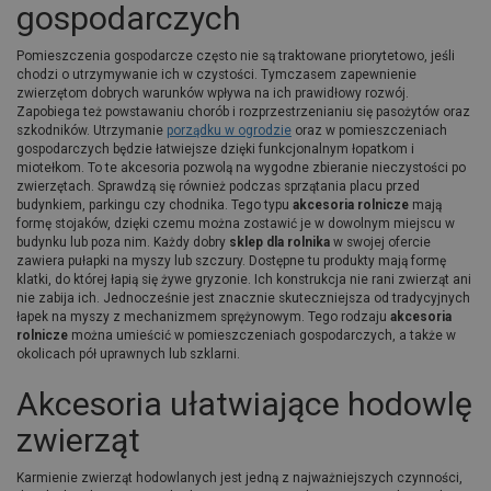
gospodarczych
Pomieszczenia gospodarcze często nie są traktowane priorytetowo, jeśli
chodzi o utrzymywanie ich w czystości. Tymczasem zapewnienie
zwierzętom dobrych warunków wpływa na ich prawidłowy rozwój.
Zapobiega też powstawaniu chorób i rozprzestrzenianiu się pasożytów oraz
szkodników. Utrzymanie
porządku w ogrodzie
oraz w pomieszczeniach
gospodarczych będzie łatwiejsze dzięki funkcjonalnym łopatkom i
miotełkom. To te akcesoria pozwolą na wygodne zbieranie nieczystości po
zwierzętach. Sprawdzą się również podczas sprzątania placu przed
budynkiem, parkingu czy chodnika. Tego typu
akcesoria rolnicze
mają
formę stojaków, dzięki czemu można zostawić je w dowolnym miejscu w
budynku lub poza nim. Każdy dobry
sklep dla rolnika
w swojej ofercie
zawiera pułapki na myszy lub szczury. Dostępne tu produkty mają formę
klatki, do której łapią się żywe gryzonie. Ich konstrukcja nie rani zwierząt ani
nie zabija ich. Jednocześnie jest znacznie skuteczniejsza od tradycyjnych
łapek na myszy z mechanizmem sprężynowym. Tego rodzaju
akcesoria
rolnicze
można umieścić w pomieszczeniach gospodarczych, a także w
okolicach pół uprawnych lub szklarni.
Akcesoria ułatwiające hodowlę
zwierząt
Karmienie zwierząt hodowlanych jest jedną z najważniejszych czynności,