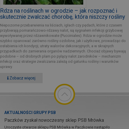
Rdza na roślinach w ogrodzie – jak rozpoznać i
skutecznie zwalczać chorobę, która niszczy rośliny
Niepozorne przebarwienia na liściach, igłach czy pędach, które z czasem
przybierają pomarańczowo-rdzawy nalot, są sygnałem infekcji grzybowej
wywoływanej przez rdzawnikowate (Pucciniales). Rdza w ogrodzie może
szybko opanować zarówno rośliny ozdobne, jak i użytkowe, prowadząc do
osłabienia ich kondycji, utraty walorów dekoracyjnych, a w skrajnych
przypadkach do zamierania organów nadziemnych. Chociaż objawy bywają
podobne – od drobnych plam po pylący nalot zarodników – mechanizm
infekcji oraz strategie zwalczania zależą od gatunku rośliny i warunków
uprawy.
Zobacz więcej
AKTUALNOŚCI GRUPY PSB
Paczków zyskał nowoczesny sklep PSB Mrówka
Uroczyste otwarcie sklepu PSB Mrówka w Paczkowie nastąpiło