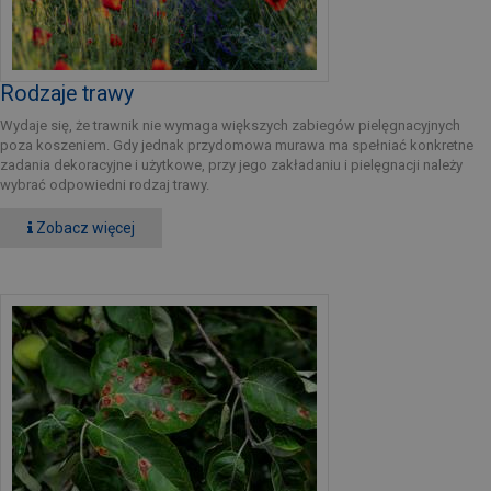
Rodzaje trawy
Wydaje się, że trawnik nie wymaga większych zabiegów pielęgnacyjnych
poza koszeniem. Gdy jednak przydomowa murawa ma spełniać konkretne
zadania dekoracyjne i użytkowe, przy jego zakładaniu i pielęgnacji należy
wybrać odpowiedni rodzaj trawy.
Zobacz więcej