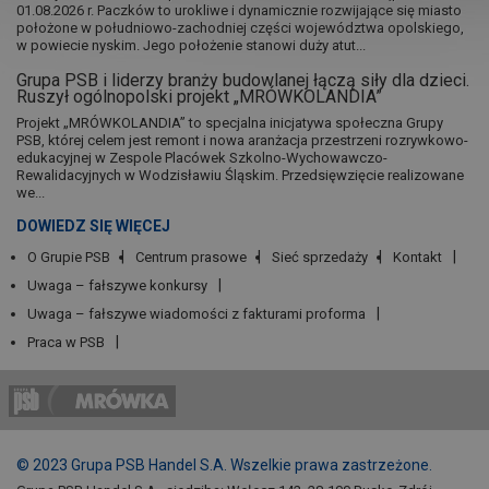
01.08.2026 r. Paczków to urokliwe i dynamicznie rozwijające się miasto
położone w południowo-zachodniej części województwa opolskiego,
w powiecie nyskim. Jego położenie stanowi duży atut...
Grupa PSB i liderzy branży budowlanej łączą siły dla dzieci.
Ruszył ogólnopolski projekt „MRÓWKOLANDIA”
Projekt „MRÓWKOLANDIA” to specjalna inicjatywa społeczna Grupy
PSB, której celem jest remont i nowa aranżacja przestrzeni rozrywkowo-
edukacyjnej w Zespole Placówek Szkolno-Wychowawczo-
Rewalidacyjnych w Wodzisławiu Śląskim. Przedsięwzięcie realizowane
we...
DOWIEDZ SIĘ WIĘCEJ
O Grupie PSB
Centrum prasowe
Sieć sprzedaży
Kontakt
Uwaga – fałszywe konkursy
Uwaga – fałszywe wiadomości z fakturami proforma
Praca w PSB
© 2023 Grupa PSB Handel S.A. Wszelkie prawa zastrzeżone.