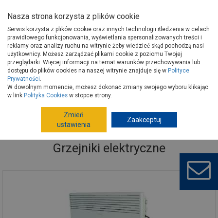
Nasza strona korzysta z plików cookie
Serwis korzysta z plików cookie oraz innych technologii śledzenia w celach
prawidłowego funkcjonowania, wyświetlania spersonalizowanych treści i
reklamy oraz analizy ruchu na witrynie żeby wiedzieć skąd pochodzą nasi
użytkownicy. Możesz zarządzać plikami cookie z poziomu Twojej
Strona główna
Instalacje
Ogrzewanie pomieszczeń
przeglądarki. Więcej informacji na temat warunków przechowywania lub
Grzejniki elektryczne
dostępu do plików cookies na naszej witrynie znajduje się w
Polityce
Prywatności
.
W dowolnym momencie, możesz dokonać zmiany swojego wyboru klikając
w link
Polityka Cookies
w stopce strony.
Zmień
Zaakceptuj
ustawienia
Grzejniki elektryczne