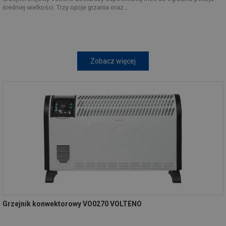
średniej wielkości. Trzy opcje grzania oraz...
Zobacz więcej
Grzejnik konwektorowy VO0270 VOLTENO