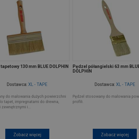
 tapetowy 130 mm BLUE DOLPHIN
Pędzel półangielski 63 mm BLU
DOLPHIN
Dostawca:
XL - TAPE
Dostawca:
XL - TAPE
ny do malowania dużych powierzchni
Pędzel stosowany do malowania powi
do tapet, impregnatami do drewna,
profili.
 zewnętrznymi i...
Zobacz więcej
Zobacz więcej