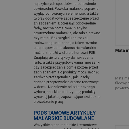
najszybszych sposobów na odnowienie
powierzchni. Powłoka malarska poprawia
wygląd odnowionych elementów, a także
tworzy dodatkowe zabezpieczenie przed
zniszczeniem. Dobierając odpowiednie
farby, można pomalować nie tylko
powierzchnie malarskie, ale także drewno
czy metal. Bez względu na rodzaj
malowanego materiału, a także rozmiar
prac, odpowiednie
akcesoria malarskie
Mata m
można znaleźć w ofercie hurtowni PSB.
Znajdują się tu artykuły do nakładania
farby, a także przygotowywania mieszanki
czy zabezpieczania pomieszczeń przed
zachlapaniem. Po produkty mogą sięgnąć
zarówno profesjonaliści, jak i osoby
Mata mal
chcące przeprowadzić drobne renowacje
filcowy 
w domu. Niezależnie od ostatecznego
powierzc
wyboru, nasi klienci otrzymują produkty
wysokiej jakości, zapewniające skuteczne
prowadzenie pracy.
PODSTAWOWE ARTYKUŁY
MALARSKIE BUDOWLANE
Wszystkie prace malarskie i remontowe