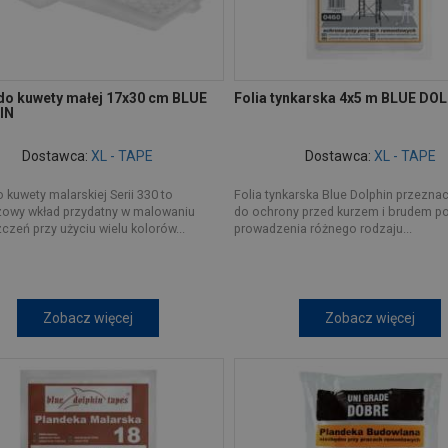
do kuwety małej 17x30 cm BLUE
Folia tynkarska 4x5 m BLUE DO
IN
Dostawca:
XL - TAPE
Dostawca:
XL - TAPE
 kuwety malarskiej Serii 330 to
Folia tynkarska Blue Dolphin przezna
zowy wkład przydatny w malowaniu
do ochrony przed kurzem i brudem p
zeń przy użyciu wielu kolorów...
prowadzenia różnego rodzaju...
Zobacz więcej
Zobacz więcej