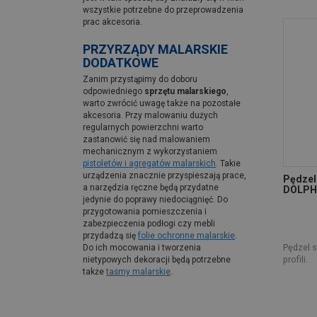
wszystkie potrzebne do przeprowadzenia
prac akcesoria.
PRZYRZĄDY MALARSKIE
DODATKOWE
Zanim przystąpimy do doboru
odpowiedniego
sprzętu malarskiego
,
warto zwrócić uwagę także na pozostałe
akcesoria. Przy malowaniu dużych
regularnych powierzchni warto
zastanowić się nad malowaniem
mechanicznym z wykorzystaniem
pistoletów i agregatów malarskich
. Takie
urządzenia znacznie przyspieszają prace,
Pędzel
a narzędzia ręczne będą przydatne
DOLPH
jedynie do poprawy niedociągnięć. Do
przygotowania pomieszczenia i
zabezpieczenia podłogi czy mebli
przydadzą się
folie ochronne malarskie
.
Pędzel 
Do ich mocowania i tworzenia
profili.
nietypowych dekoracji będą potrzebne
także
taśmy malarskie
.