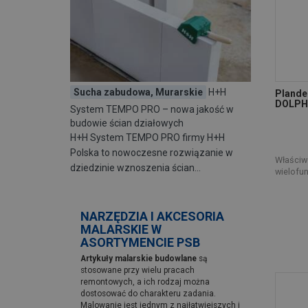
KUBALA
(40)
METRO
(1)
MODUS-PACK
(1)
PROFIX
(231)
RAWLPLUG
(6)
SELENA
(2)
Sucha zabudowa, Murarskie
H+H
Plande
DOLPH
SILA
(8)
System TEMPO PRO – nowa jakość w
budowie ścian działowych
STALCO
(247)
H+H System TEMPO PRO firmy H+H
TESA
(2)
Polska to nowoczesne rozwiązanie w
UNICELL
(3)
Właściwo
dziedzinie wznoszenia ścian…
wielofun
WARTER POLYMERS
(2)
WKRĘT-MET
(17)
XL - TAPE
(314)
NARZĘDZIA I AKCESORIA
MALARSKIE W
ASORTYMENCIE PSB
Artykuły malarskie budowlane
są
stosowane przy wielu pracach
remontowych, a ich rodzaj można
dostosować do charakteru zadania.
Malowanie jest jednym z najłatwiejszych i