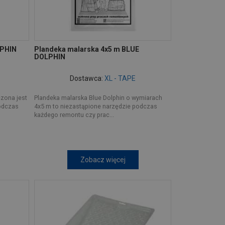
LPHIN
Plandeka malarska 4x5 m BLUE
DOLPHIN
Dostawca:
XL - TAPE
czona jest
Plandeka malarska Blue Dolphin o wymiarach
odczas
4x5 m to niezastąpione narzędzie podczas
każdego remontu czy prac...
Zobacz więcej