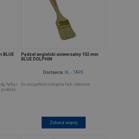
 m BLUE
Pędzel angielski uniwersalny 102 mm
BLUE DOLPHIN
Dostawca:
XL - TAPE
y, farby i
Do wszystkich rodzajów farb i lakierów.
d podłoża
Zobacz więcej