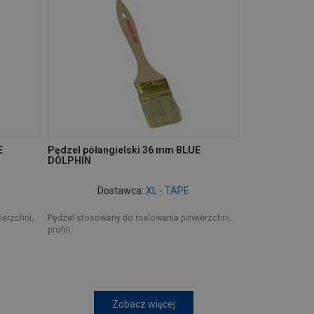
E
Pędzel półangielski 36 mm BLUE
DOLPHIN
Dostawca:
XL - TAPE
erzchni,
Pędzel stosowany do malowania powierzchni,
profili.
Zobacz więcej