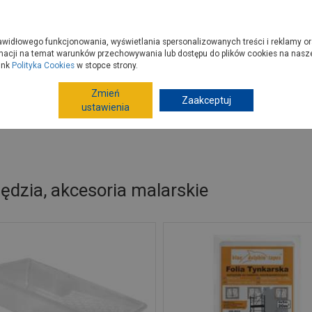
zyć do PSB?
Budowa domu - krok po kroku
Dla Fachowców
Dom N
rawidłowego funkcjonowania, wyświetlania spersonalizowanych treści i reklamy or
e kupisz
Porady
macji na temat warunków przechowywania lub dostępu do plików cookies na naszej
ink
Polityka Cookies
w stopce strony.
Zmień
Zaakceptuj
Narzędzia ręczne, warsztat
Narzędzia, akcesoria malarskie
ustawienia
ędzia, akcesoria malarskie