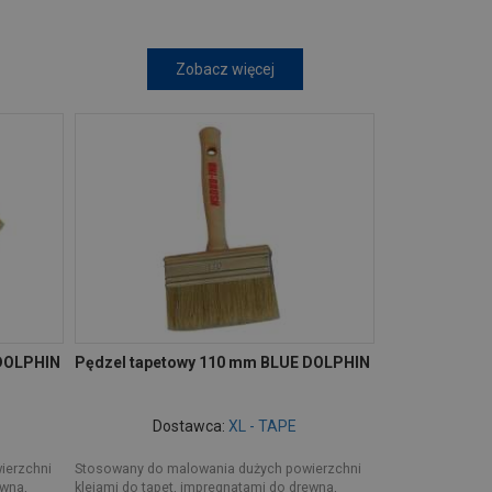
Zobacz więcej
 DOLPHIN
Pędzel tapetowy 110 mm BLUE DOLPHIN
Dostawca:
XL - TAPE
ierzchni
Stosowany do malowania dużych powierzchni
ewna,
klejami do tapet, impregnatami do drewna,