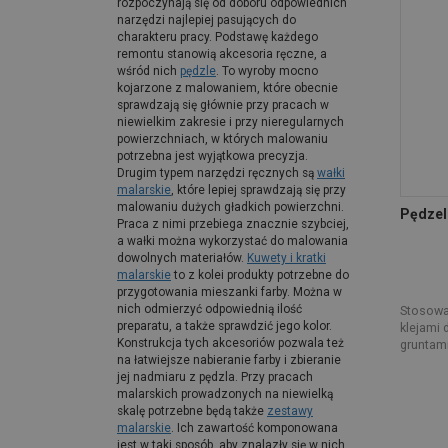
rozpoczynają się od doboru odpowiednich
narzędzi najlepiej pasujących do
charakteru pracy. Podstawę każdego
remontu stanowią akcesoria ręczne, a
wśród nich
pędzle
. To wyroby mocno
kojarzone z malowaniem, które obecnie
sprawdzają się głównie przy pracach w
niewielkim zakresie i przy nieregularnych
powierzchniach, w których malowaniu
potrzebna jest wyjątkowa precyzja.
Drugim typem narzędzi ręcznych są
wałki
malarskie
, które lepiej sprawdzają się przy
malowaniu dużych gładkich powierzchni.
Pędzel
Praca z nimi przebiega znacznie szybciej,
a wałki można wykorzystać do malowania
dowolnych materiałów.
Kuwety i kratki
malarskie
to z kolei produkty potrzebne do
przygotowania mieszanki farby. Można w
nich odmierzyć odpowiednią ilość
Stosowa
preparatu, a także sprawdzić jego kolor.
klejami 
Konstrukcja tych akcesoriów pozwala też
gruntami
na łatwiejsze nabieranie farby i zbieranie
jej nadmiaru z pędzla. Przy pracach
malarskich prowadzonych na niewielką
skalę potrzebne będą także
zestawy
malarskie
. Ich zawartość komponowana
jest w taki sposób, aby znalazły się w nich