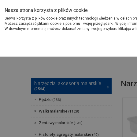
O Grupie PSB
Dostawcy
Jak dołąc
Nasza strona korzysta z plików cookie
Serwis korzysta z plików cookie oraz innych technologii śledzenia w celach p
Gdzi
Produkty
Możesz zarządzać plikami cookie z poziomu Twojej przeglądarki. Więcej infor
W dowolnym momencie, możesz dokonać zmiany swojego wyboru klikając w l
Strona główna
Narzędzia
Narz
Narzędzia, akcesoria malarskie
(2564)
Pędzle
(933)
Wałki malarskie
(1128)
Zestawy malarskie
(132)
Pistolety, agregaty malarskie
(40)