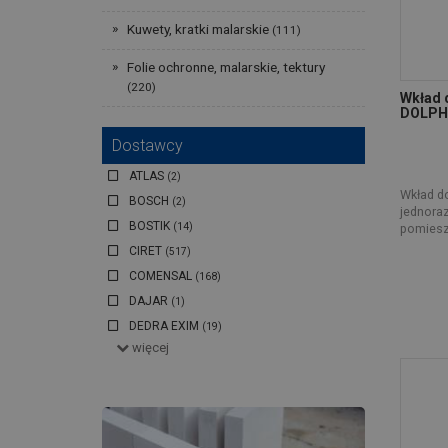
Kuwety, kratki malarskie
(111)
Folie ochronne, malarskie, tektury
(220)
Wkład 
DOLPH
Dostawcy
ATLAS
(2)
Wkład do
BOSCH
(2)
jednora
BOSTIK
pomieszc
(14)
CIRET
(517)
COMENSAL
(168)
DAJAR
(1)
DEDRA EXIM
(19)
więcej
DEGET
(2)
EINHELL
(5)
GTX POLAND
(36)
KAEM
(1018)