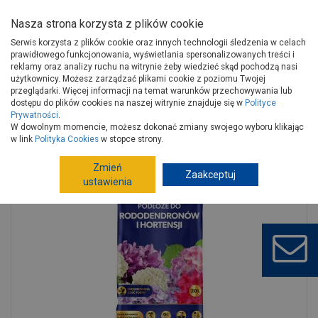
Nasza strona korzysta z plików cookie
Serwis korzysta z plików cookie oraz innych technologii śledzenia w celach
prawidłowego funkcjonowania, wyświetlania spersonalizowanych treści i
reklamy oraz analizy ruchu na witrynie żeby wiedzieć skąd pochodzą nasi
użytkownicy. Możesz zarządzać plikami cookie z poziomu Twojej
Strona główna
Wokół domu
Ogród, hobby
przeglądarki. Więcej informacji na temat warunków przechowywania lub
Uprawa, pielęgnacja roślin
Ziemia do kwiatów
dostępu do plików cookies na naszej witrynie znajduje się w
Polityce
Prywatności
.
Gotowe podłoże Osmocote do Rododendronów 20 L SUBSTRAL
W dowolnym momencie, możesz dokonać zmiany swojego wyboru klikając
w link
Polityka Cookies
w stopce strony.
Zmień
Zaakceptuj
ustawienia