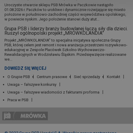
Uroczyste otwarcie sklepu PSB Mrówka w Paczkowie nastąpiło
01.08.2026 r. Paczków to urokliwe i dynamicznie rozwijające się miasto
położone w południowo-zachodniej części województwa opolskiego,
w powiecie nyskim. Jego położenie stanowi duży atut...
Grupa PSB i liderzy branży budowlanej łączą siły dla dzieci.
Ruszył ogólnopolski projekt „MRÓWKOLANDIA”
Projekt „MRÓWKOLANDIA” to specjalna inicjatywa społeczna Grupy
PSB, której celem jest remont i nowa aranżacja przestrzeni rozrywkowo-
edukacyjnej w Zespole Placówek Szkolno-Wychowawczo-
Rewalidacyjnych w Wodzisławiu Śląskim. Przedsięwzięcie realizowane
we...
DOWIEDZ SIĘ WIĘCEJ
O Grupie PSB
Centrum prasowe
Sieć sprzedaży
Kontakt
Uwaga – fałszywe konkursy
Uwaga – fałszywe wiadomości z fakturami proforma
Praca w PSB