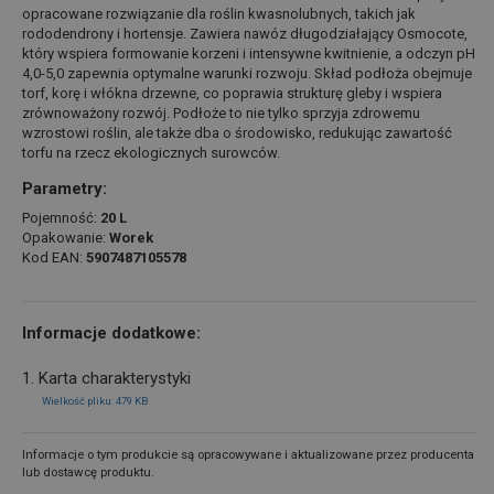
opracowane rozwiązanie dla roślin kwasnolubnych, takich jak
rododendrony i hortensje. Zawiera nawóz długodziałający Osmocote,
który wspiera formowanie korzeni i intensywne kwitnienie, a odczyn pH
4,0-5,0 zapewnia optymalne warunki rozwoju. Skład podłoża obejmuje
torf, korę i włókna drzewne, co poprawia strukturę gleby i wspiera
zrównoważony rozwój. Podłoże to nie tylko sprzyja zdrowemu
wzrostowi roślin, ale także dba o środowisko, redukując zawartość
torfu na rzecz ekologicznych surowców.
Parametry:
Pojemność:
20 L
Opakowanie:
Worek
Kod EAN:
5907487105578
Informacje dodatkowe:
1. Karta charakterystyki
Wielkość pliku: 479 KB
Informacje o tym produkcie są opracowywane i aktualizowane przez producenta
lub dostawcę produktu.