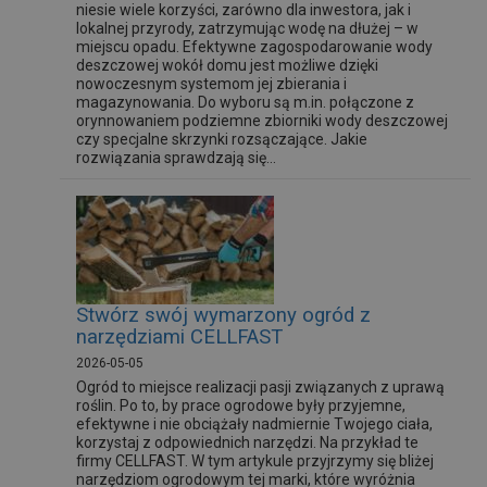
niesie wiele korzyści, zarówno dla inwestora, jak i
lokalnej przyrody, zatrzymując wodę na dłużej – w
miejscu opadu. Efektywne zagospodarowanie wody
deszczowej wokół domu jest możliwe dzięki
nowoczesnym systemom jej zbierania i
magazynowania. Do wyboru są m.in. połączone z
orynnowaniem podziemne zbiorniki wody deszczowej
czy specjalne skrzynki rozsączające. Jakie
rozwiązania sprawdzają się...
Stwórz swój wymarzony ogród z
narzędziami CELLFAST
2026-05-05
Ogród to miejsce realizacji pasji związanych z uprawą
roślin. Po to, by prace ogrodowe były przyjemne,
efektywne i nie obciążały nadmiernie Twojego ciała,
korzystaj z odpowiednich narzędzi. Na przykład te
firmy CELLFAST. W tym artykule przyjrzymy się bliżej
narzędziom ogrodowym tej marki, które wyróżnia