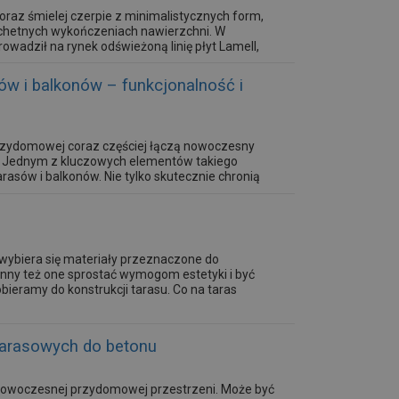
raz śmielej czerpie z minimalistycznych form,
lachetnych wykończeniach nawierzchni. W
owadził na rynek odświeżoną linię płyt Lamell,
ów i balkonów – funkcjonalność i
rzydomowej coraz częściej łączą nowoczesny
. Jednym z kluczowych elementów takiego
rasów i balkonów. Nie tylko skutecznie chronią
sferycznymi, ale również wprowadzają lekkość i
wybiera się materiały przeznaczone do
inny też one sprostać wymogom estetyki i być
bieramy do konstrukcji tarasu. Co na taras
tarasowych do betonu
owoczesnej przydomowej przestrzeni. Może być