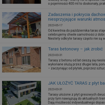
o pojemności 400 ml to doskonały, pra
doniczkowych. Idealnie sprawdzą się ró
Zadaszenia i pokrycia dacho
niesprzyjające warunki atmo
2023-05-17
Od kwietnia do października taras st
celebrujemy chwile samotności z dobrą
Niestety odkryte tarasy często nie s
upalne dni.
Taras betonowy – jak zrobić
2023-03-31
Tarasy z betonu od lat cieszą się nie
wykonane służą przez długie lata, p
– zaczynając od płytek, poprzez sztu
JAK UŁOŻYĆ TARAS z płyt b
2023-03-31
Tarasy ułożone z płyt gresowych dwu
przy tym nawiązują do aktualnych tre
Dają możliwość indywidualnego dopas