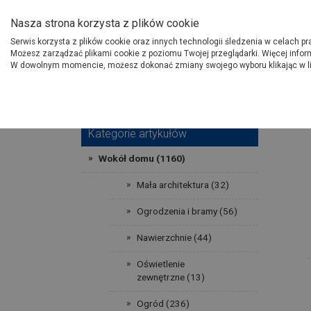
O Grupie PSB
Dostawcy
Jak dołąc
Nasza strona korzysta z plików cookie
Serwis korzysta z plików cookie oraz innych technologii śledzenia w celach p
Gdzi
Produkty
Możesz zarządzać plikami cookie z poziomu Twojej przeglądarki. Więcej infor
W dowolnym momencie, możesz dokonać zmiany swojego wyboru klikając w l
Strona główna
Porady
Wok
Kategorie artykułów
Wokół domu (1160)
Mała architektura (32)
Ogrodzenia i bramy (56)
Nawierzchnie (44)
Oświetlenie
zewnętrzne (13)
Ogród (236)