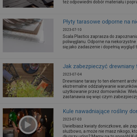
też odpowiedni dobór materiału i pop
Płyty tarasowe odporne na n
2023-07-10
Scala Plastics zaprasza do zapoznania
poliwęglanu. Odporne na niekorzystn
się jako zadaszenie i dopełnią wygląd 
Jak zabezpieczyć drewniany t
2023-07-04
Drewniane tarasy to ten element archit
ekstremalne oddziaływanie warunków
użytkowanie przez domowników. Wielu
zastanawia się więc czym zabezpiecz
zabezpieczenia tarasów jest olejowani
Kule nawadniające rośliny 
2023-07-03
Uwielbiasz kwiaty doniczkowe, ale za
służbowo, a może nie masz nikogo, kt
dłuższy urlop? Mamy na to sposób! Kul