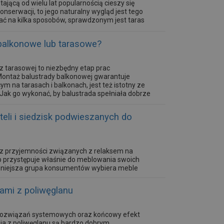
ającą od wielu lat popularnością cieszy się
serwacji, to jego naturalny wygląd jest tego
ć na kilka sposobów, sprawdzonym jest taras
balkonowe lub tarasowe?
 tarasowej to niezbędny etap prac
ontaż balustrady balkonowej gwarantuje
na tarasach i balkonach, jest też istotny ze
Jak go wykonać, by balustrada spełniała dobrze
i i siedzisk podwieszanych do
e z przyjemności związanych z relaksem na
sób przystępuje właśnie do meblowania swoich
czniejsza grupa konsumentów wybiera meble
ak: fotele brazylijskie, siedziska, ławeczki,
e zamontować, by...
tami z poliwęglanu
 rozwiązań systemowych oraz końcowy efekt
nia z poliwęglanu są bardzo dobrym