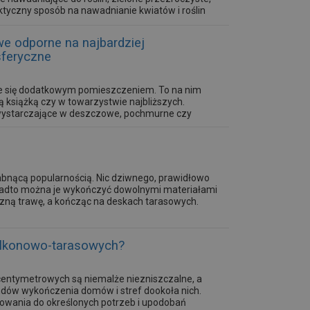
ktyczny sposób na nawadnianie kwiatów i roślin
wnież w...
we odporne na najbardziej
sferyczne
aje się dodatkowym pomieszczeniem. To na nim
 książką czy w towarzystwie najbliższych.
ą wystarczające w deszczowe, pochmurne czy
słabnącą popularnością. Nic dziwnego, prawidłowo
onadto można je wykończyć dowolnymi materiałami
czną trawę, a kończąc na deskach tarasowych.
alkonowo-tarasowych?
centymetrowych są niemalże niezniszczalne, a
ndów wykończenia domów i stref dookoła nich.
owania do określonych potrzeb i upodobań