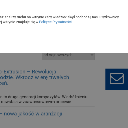
owoczesny
Wybierz sklep
az analizy ruchu na witrynie żeby wiedzieć skąd pochodzą nasi użytkownicy.
 witrynie znajduje się w
Polityce Prywatności
.
-Extrusion – Rewolucja
dzie. Wkrocz w erę trwałych
zeń.
 to druga generacji kompozytów. W odróżnieniu
ty powstają w zaawansowanym procesie
 – nowa jakość w aranżacji