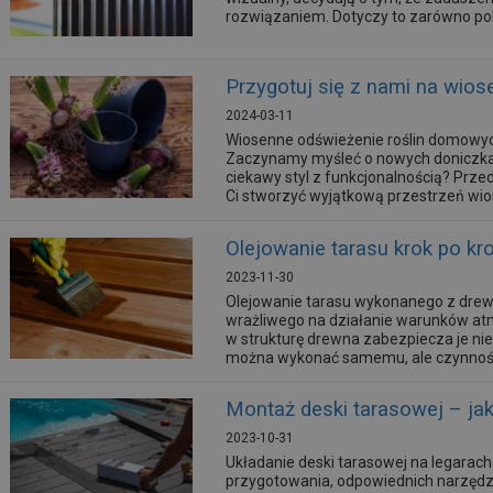
rozwiązaniem. Dotyczy to zarówno poli
Przygotuj się z nami na wios
2024-03-11
Wiosenne odświeżenie roślin domowych
Zaczynamy myśleć o nowych doniczkach
ciekawy styl z funkcjonalnością? Prz
Ci stworzyć wyjątkową przestrzeń wi
ogrodzie.
Olejowanie tarasu krok po kr
2023-11-30
Olejowanie tarasu wykonanego z drew
wrażliwego na działanie warunków atm
w strukturę drewna zabezpiecza je nie 
można wykonać samemu, ale czynność 
Montaż deski tarasowej – jak
2023-10-31
Układanie deski tarasowej na legarac
przygotowania, odpowiednich narzędzi