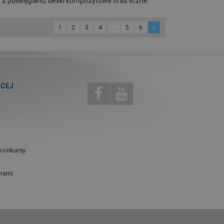
 z poliwęglanu, deski kompozytowe oraz liczne
wiele, a jednak widać znaczącą różnicę!
1
2
3
4
...
5
6
ĘCEJ
konkursy
urami