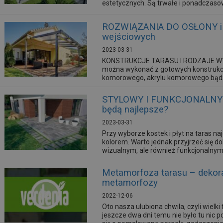
estetycznych. Są trwałe i ponadczaso
ROZWIĄZANIA DO OSŁONY i o
wejściowych
2023-03-31
KONSTRUKCJE TARASU I RODZAJE WYPE
można wykonać z gotowych konstrukcj
komorowego, akrylu komorowego bądź 
możliwości daje budowa własnej konstr
od wymagań, ale też możliwości finan
STYLOWY I FUNKCJONALNY TAR
będą najlepsze?
2023-03-31
Przy wyborze kostek i płyt na taras naj
kolorem. Warto jednak przyjrzeć się d
wizualnym, ale również funkcjonalnym,
przez lata.
Metamorfoza tarasu – dekorac
metamorfozy
2022-12-06
Oto nasza ulubiona chwila, czyli wielk
jeszcze dwa dni temu nie było tu nic 