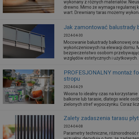
wykonany z różnych materiałów. Nieust
drewno. Mimo że wymaga regularnej kon
wart. Drewniany taras możemy wykona
drewniany na wylewce betonowej.
Jak zamontować balustrady 
2024-04-30
Mocowanie balustrady balkonowej oraz
wykończeniowych na elewacji domu. M
bezpieczeństwo osobom przebywającym 
względów estetycznych i użytkowych. 
swoje wszystkie funkcje?
PROFESJONALNY montaż fotel
stropu
2024-04-29
Wiosna to idealny czas na korzystani
balkonie lub tarasie, dlatego wiele o
zielonych stref wypoczynku. Coraz li
tarasowe podwieszane do stropu, takie j
hamaki czy huśtawki. Jak poprawnie j
Zalety zadaszenia tarasu pły
2024-04-08
Parametry techniczne, różnorodność
wizualny, decydują o tym, że zadasze