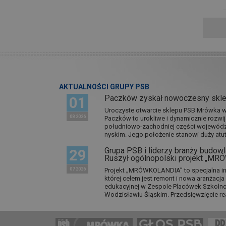
AKTUALNOŚCI GRUPY PSB
Paczków zyskał nowoczesny skl
01
Uroczyste otwarcie sklepu PSB Mrówka w 
08 2026
Paczków to urokliwe i dynamicznie rozwi
południowo-zachodniej części wojewódz
nyskim. Jego położenie stanowi duży atut.
Grupa PSB i liderzy branży budowla
29
Ruszył ogólnopolski projekt „M
07 2026
Projekt „MRÓWKOLANDIA” to specjalna in
której celem jest remont i nowa aranżacj
edukacyjnej w Zespole Placówek Szkol
Wodzisławiu Śląskim. Przedsięwzięcie re