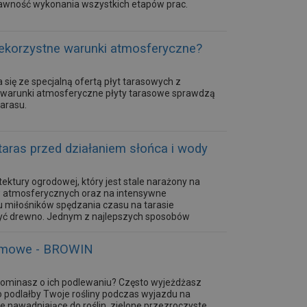
rawność wykonania wszystkich etapów prac.
iekorzystne warunki atmosferyczne?
 się ze specjalną ofertą płyt tarasowych z
e warunki atmosferyczne płyty tarasowe sprawdzą
tarasu.
aras przed działaniem słońca i wody
ektury ogrodowej, który jest stale narażony na
 atmosferycznych oraz na intensywne
 miłośników spędzania czasu na tarasie
yć drewno. Jednym z najlepszych sposobów
e drewna. Z naszego krótkiego...
domowe - BROWIN
pominasz o ich podlewaniu? Często wyjeżdżasz
o podlałby Twoje rośliny podczas wyjazdu na
e nawadniające do roślin, zielone przezroczyste,