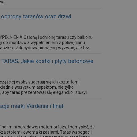
we.
chrony tarasów oraz drzwi
ŁNIENIA Osłonę i ochronę tarasu czy balkonu
i do montażu z wypełnieniem z poliwęglanu
szkła . Zdecydowanie więcej wyzwań, ale też
ukcji tarasu, najczęściej drewnianej. W zależności
sowych można...
AS. Jakie kostki i płyty betonowe
częściej osoby sugerują się ich kształtem i
okładnie wszystkim aspektom, nie tylko
 aby taras prezentował się elegancko i służył
je marki Verdenia i finał
i finał mini ogrodowej metamorfozy. I pomyśleć, że
poza stołem i dwoma krzesłami. Taras wzbogacił