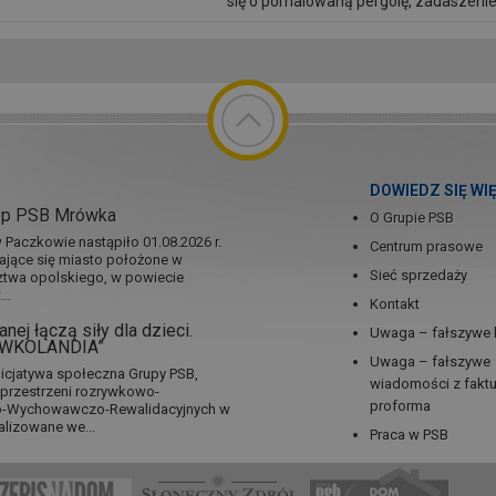
się o pomalowaną pergolę, zadaszenie
dekoracje marki Verdenia. Niby tak nie
DOWIEDZ SIĘ WI
ep PSB Mrówka
O Grupie PSB
Paczkowie nastąpiło 01.08.2026 r.
Centrum prasowe
jające się miasto położone w
Sieć sprzedaży
twa opolskiego, w powiecie
..
Kontakt
nej łączą siły dla dzieci.
Uwaga – fałszywe 
RÓWKOLANDIA”
Uwaga – fałszywe
icjatywa społeczna Grupy PSB,
wiadomości z fakt
a przestrzeni rozrywkowo-
proforma
no-Wychowawczo-Rewalidacyjnych w
alizowane we...
Praca w PSB