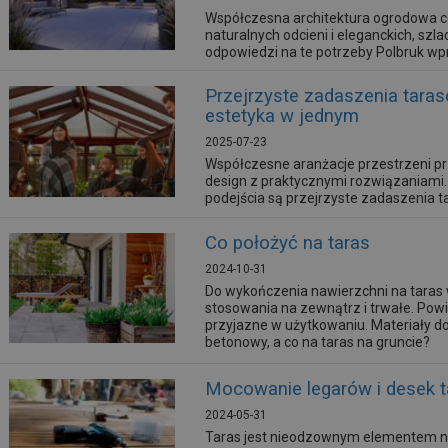
Współczesna architektura ogrodowa co
naturalnych odcieni i eleganckich, sz
odpowiedzi na te potrzeby Polbruk wpr
należącą do kolekcji TOP.
Przejrzyste zadaszenia taras
estetyka w jednym
2025-07-23
Współczesne aranżacje przestrzeni p
design z praktycznymi rozwiązaniami
podejścia są przejrzyste zadaszenia ta
przed niekorzystnymi warunkami atmo
elegancję do bryły budynku.
Co położyć na taras
2024-10-31
Do wykończenia nawierzchni na taras 
stosowania na zewnątrz i trwałe. Pow
przyjazne w użytkowaniu. Materiały do
betonowy, a co na taras na gruncie?
Mocowanie legarów i desek 
2024-05-31
Taras jest nieodzownym elementem n