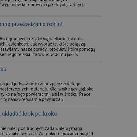
węglanów komorowych jak i litych, falistych.
enne przesadzanie roślin!
 i ogrodowych zbliża się wielkimi krokami.
 i osłonkach. Jak wybrać te, które połączą
edstawiamy nasze porady i produkty, które pomogą
osennego relaksu zarówno w domu jak i w
oku
na jest jedną z form zabezpieczenia tego
osferycznych materiału. Olej wnikający głęboko
tylko na jego powierzchni, ale i w środku. Prace
tę należy regularnie powtarzać.
 układać krok po kroku
h nie należy do trudnych zadań, ale wymaga
 oraz siły fizycznej. Warunkiem powodzenia jest