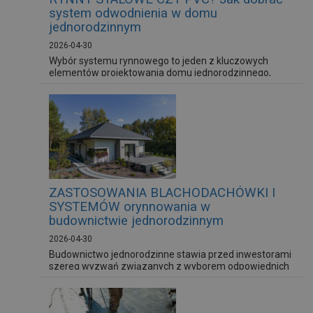
system odwodnienia w domu
jednorodzinnym
2026-04-30
Wybór systemu rynnowego to jeden z kluczowych
elementów projektowania domu jednorodzinnego,
choć często traktowany jest drugoplanowo.
Tymczasem to właśnie orynnowanie odpowiada za
skuteczne odprowadzenie wody opadowej z połaci
dachowej, chroniąc elewację, fundamenty oraz strefę
przy-ziemia przed zawilgoceniem.
ZASTOSOWANIA BLACHODACHÓWKI I
SYSTEMÓW orynnowania w
budownictwie jednorodzinnym
2026-04-30
Budownictwo jednorodzinne stawia przed inwestorami
szereg wyzwań związanych z wyborem odpowiednich
materiałów konstrukcyjnych i wykończeniowych.
Szczególną rolę odgrywa dach, który nie tylko chroni
budynek przed czynnikami atmosferycznymi, ale