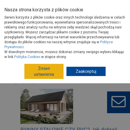
Nasza strona korzysta z plików cookie
Serwis korzysta z plików cookie oraz innych technologii śledzenia w celach
prawidłowego funkcjonowania, wyświetlania spersonalizowanych treści i
reklamy oraz analizy ruchu na witrynie żeby wiedzieć skąd pochodzą nasi
użytkownicy. Możesz zarządzać plikami cookie z poziomu Twojej
Strona główna
Porady
Budowa i remont
przeglądarki. Więcej informacji na temat warunków przechowywania lub
Dachy, rynny i poddasza
dostępu do plików cookies na naszej witrynie znajduje się w
Polityce
Prywatności
.
W dowolnym momencie, możesz dokonać zmiany swojego wyboru klikając
w link
Polityka Cookies
w stopce strony.
Zmień
Filtrowanie
Zaakceptuj
ustawienia
Tylko porady wideo
RYNNY STALOWE CZY PVC? Jak dobrać