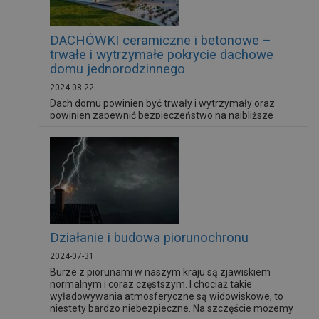
DACHÓWKI ceramiczne i betonowe –
trwałe i wytrzymałe pokrycie dachowe
domu jednorodzinnego
2024-08-22
Dach domu powinien być trwały i wytrzymały oraz
powinien zapewnić bezpieczeństwo na najbliższe
kilkadziesiąt lat. By tak było, należy szczególną uwagę
zwrócić na wybór produktów, używanych do tworzenia
konstrukcji dachu. Muszą mieć one jak najdłuższą
żywotność i charakteryzować się najwyższą jakością.
Warto sięgnąć więc po dachówki ceramiczne i
betonowe od sprawdzonych...
Działanie i budowa piorunochronu
2024-07-31
Burze z piorunami w naszym kraju są zjawiskiem
normalnym i coraz częstszym. I chociaż takie
wyładowywania atmosferyczne są widowiskowe, to
niestety bardzo niebezpieczne. Na szczęście możemy