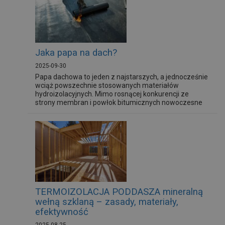
również wpływa na jego estetykę i trwałość. W tym
kontekście coraz większą popularnością cieszą się
blachodachówki oraz nowoczesne...
Jaka papa na dach?
2025-09-30
Papa dachowa to jeden z najstarszych, a jednocześnie
wciąż powszechnie stosowanych materiałów
hydroizolacyjnych. Mimo rosnącej konkurencji ze
strony membran i powłok bitumicznych nowoczesne
papy modyfikowane są niezastąpione w wielu
sytuacjach – zarówno przy renowacjach, jak i w
nowych budynkach. Wybór odpowiedniego rodzaju
papy ma kluczowe znaczenie dla trwałości dachu
oraz...
TERMOIZOLACJA PODDASZA mineralną
wełną szklaną – zasady, materiały,
efektywność