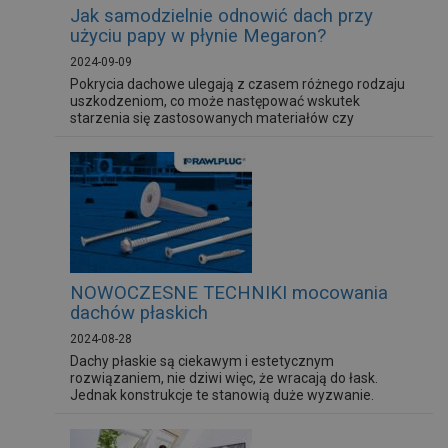
Jak samodzielnie odnowić dach przy
użyciu papy w płynie Megaron?
2024-09-09
Pokrycia dachowe ulegają z czasem różnego rodzaju
uszkodzeniom, co może następować wskutek
starzenia się zastosowanych materiałów czy
szkodliwego działania czynników atmosferycznych.
Warto zatem mieć świadomość tego, że dach można
odnowić samodzielnie, wykorzystując w tym celu papę
w płynie marki Megaron. Jak to zrobić? Instrukcję krok
po kroku znajdziesz w poniższym...
NOWOCZESNE TECHNIKI mocowania
dachów płaskich
2024-08-28
Dachy płaskie są ciekawym i estetycznym
rozwiązaniem, nie dziwi więc, że wracają do łask.
Jednak konstrukcje te stanowią duże wyzwanie.
Konieczność prawidłowego ułożenia wszystkich
warstw wymagają przede wszystkim odpowiedniego
mocowania. Warto sprawdzić jakie łączniki są