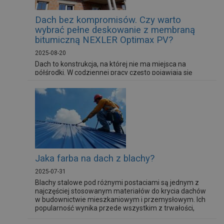
Dach bez kompromisów. Czy warto
wybrać pełne deskowanie z membraną
bitumiczną NEXLER Optimax PV?
2025-08-20
Dach to konstrukcja, na której nie ma miejsca na
półśrodki. W codziennej pracy często pojawiają się
problemy takie jak: nieszczelność, uszkodzenia przy
poruszaniu się po połaci, konieczność szybkiego
montażu pokrycia końcowego, czy też ryzyko
przecieków przy zerwaniu pokrycia w wyniku silnych
wiatrów.
Jaka farba na dach z blachy?
2025-07-31
Blachy stalowe pod różnymi postaciami są jednym z
najczęściej stosowanym materiałów do krycia dachów
w budownictwie mieszkaniowym i przemysłowym. Ich
popularność wynika przede wszystkim z trwałości,
lekkości i estetyki, a kluczową rolę odgrywają powłoki