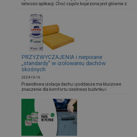
łatwości aplikacji. Choć często kojarzona jest głównie z
renowacją dachów, jej zastosowanie jest znacznie
szersze. Jeśli szukasz uniwersalnego preparatu
zabezpieczającego powierzchnie przed wodą , papa w
płynie Megaron będzie optymalnym rozwiązaniem. W
tym artykule...
PRZYZWYCZAJENIA i niepisane
„standardy” w izolowaniu dachów
skośnych
2024-10-16
Prawidłowa izolacja dachu i poddasza ma kluczowe
znaczenie dla komfortu cieplnego budynku i
oszczędności energii. Straty ciepła przez
niezaizolowany dach są większe niż przez ściany,
dlatego wymagania dotyczące jego izolacyjności są
surowsze.