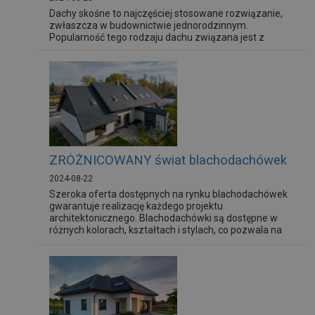
Dachy skośne to najczęściej stosowane rozwiązanie,
zwłaszcza w budownictwie jednorodzinnym.
Popularność tego rodzaju dachu związana jest z
możliwością różnorodnego kształtowania jego
powierzchni. Poza walorami estetycznymi, takie dachy
umożliwiają ciekawe modelowanie pomieszczeń
poddaszy użytkowych, tworząc przestrzenie ze
skosami, wykuszami czy też...
ZRÓŻNICOWANY świat blachodachówek
2024-08-22
Szeroka oferta dostępnych na rynku blachodachówek
gwarantuje realizację każdego projektu
architektonicznego. Blachodachówki są dostępne w
różnych kolorach, kształtach i stylach, co pozwala na
ich dopasowanie do różnych typów budynków – od
tradycyjnych domów jednorodzinnych, przez
nowoczesne apartamentowce, aż po obiekty
użyteczności publicznej. Warto przyjrzeć się...