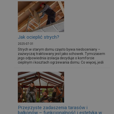
ochronne, które zabezpieczają stal przed korozją,
wpływem promieniowania UV oraz uszkodzeniami
mechanicznymi i jednocześnie...
Jak ocieplić strych?
2025-07-31
Strych w starym domu często bywa niedoceniany –
zazwyczaj traktowany jest jako schowek. Tymczasem
jego odpowiednia izolacja decyduje o komforcie
cieplnym i kosztach ogrzewania domu. Co więcej, jeśli
planujemy adaptację strychu na poddasze użytkowe,
solidne ocieplenie dachu staje się absolutną
koniecznością. Warto więc wiedzieć, jak ocieplić strych
w starym domu.
Przejrzyste zadaszenia tarasów i
balkonów – funkcjonalność i estetyka w