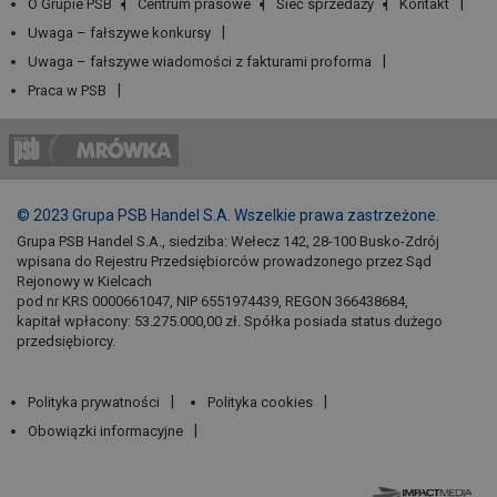
O Grupie PSB
Centrum prasowe
Sieć sprzedaży
Kontakt
Uwaga – fałszywe konkursy
Uwaga – fałszywe wiadomości z fakturami proforma
Praca w PSB
© 2023 Grupa PSB Handel S.A. Wszelkie prawa zastrzeżone.
Grupa PSB Handel S.A., siedziba: Wełecz 142, 28-100 Busko-Zdrój
wpisana do Rejestru Przedsiębiorców prowadzonego przez Sąd
Rejonowy w Kielcach
pod nr KRS 0000661047, NIP 6551974439, REGON 366438684,
kapitał wpłacony: 53.275.000,00 zł. Spółka posiada status dużego
przedsiębiorcy.
Polityka prywatności
Polityka cookies
Obowiązki informacyjne