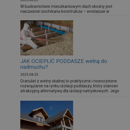
2025-08-25
W budownictwie mieszkaniowym dach skośny jest
najczęściej spotykaną konstrukcją – występuje w
znacznej większości domów jednorodzinnych w
Polsce. Niestety, to właśnie przez dach może uciekać
nawet do kilkudziesięciu procent ciepła z budynku, co
znacząco wpływa na koszty ogrzewania oraz komfort
termiczny mieszkańców. Dlatego odpowiednia izolacja
poddasza jest nie tylko...
JAK OCIEPLIĆ PODDASZE wełną do
nadmuchu?
2025-08-25
Granulat z wełny skalnej to praktyczne i nowoczesne
rozwiązanie na rynku izolacji poddaszy, który stanowi
atrakcyjną alternatywę dla izolacji natryskowych. Jego
aplikacja jest niezwykle prosta, szybka i bezpieczna –
100 m2 powierzchni można ocieplić już w jeden dzień,
bez względu na porę roku oraz bez konieczności
długiego wietrzenia i demontażu istniejącej zabudowy.
W jaki...