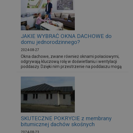
najlepsze i dlaczego
JAKIE WYBRAĆ OKNA DACHOWE do
domu jednorodzinnego?
2024-08-27
Okna dachowe, zwane również oknami połaciowymi,
odgrywają kluczową rolę w doświetlaniu i wentylacji
poddaszy. Dzięki nim przestrzenie na poddaszu mogą
stać się bardziej funkcjonalne i przyjazne do
zamieszkania.
SKUTECZNE POKRYCIE z membrany
bitumicznej dachów skośnych
2024-08-23