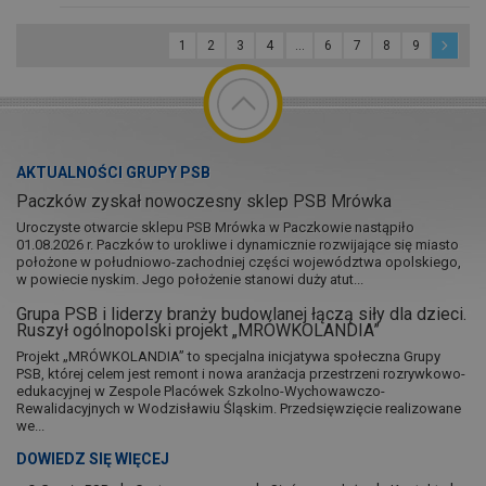
przed nimi skutecznie chronić budynki, a także siebie,
decydując się na zastosowanie piorunochronu.
1
2
3
4
...
6
7
8
9
AKTUALNOŚCI GRUPY PSB
Paczków zyskał nowoczesny sklep PSB Mrówka
Uroczyste otwarcie sklepu PSB Mrówka w Paczkowie nastąpiło
01.08.2026 r. Paczków to urokliwe i dynamicznie rozwijające się miasto
położone w południowo-zachodniej części województwa opolskiego,
w powiecie nyskim. Jego położenie stanowi duży atut...
Grupa PSB i liderzy branży budowlanej łączą siły dla dzieci.
Ruszył ogólnopolski projekt „MRÓWKOLANDIA”
Projekt „MRÓWKOLANDIA” to specjalna inicjatywa społeczna Grupy
PSB, której celem jest remont i nowa aranżacja przestrzeni rozrywkowo-
edukacyjnej w Zespole Placówek Szkolno-Wychowawczo-
Rewalidacyjnych w Wodzisławiu Śląskim. Przedsięwzięcie realizowane
we...
DOWIEDZ SIĘ WIĘCEJ