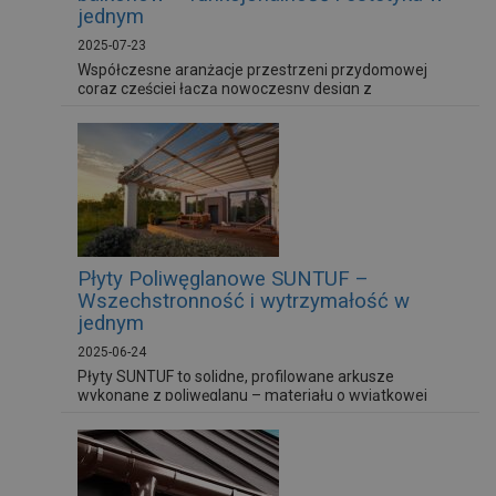
jednym
2025-07-23
Współczesne aranżacje przestrzeni przydomowej
coraz częściej łączą nowoczesny design z
praktycznymi rozwiązaniami. Jednym z kluczowych
elementów takiego podejścia są przejrzyste
zadaszenia tarasów i balkonów. Nie tylko skutecznie
chronią przed niekorzystnymi warunkami
atmosferycznymi, ale również wprowadzają lekkość i
elegancję do bryły budynku.
Płyty Poliwęglanowe SUNTUF –
Wszechstronność i wytrzymałość w
jednym
2025-06-24
Płyty SUNTUF to solidne, profilowane arkusze
wykonane z poliwęglanu – materiału o wyjątkowej
wytrzymałości. Płyty te wyróżniają się wysoką
odpornością na warunki atmosferyczne i doskonałymi
parametrami przepuszczalności światła. Dostępne są
w dwóch głównych formach: falistej (fala) i trapezowej
(trapez), co umożliwia ich szerokie zastosowanie w